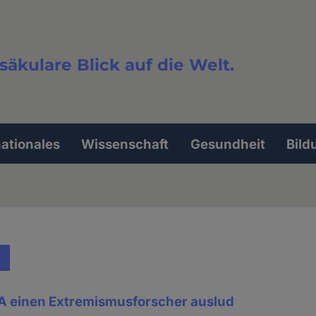
säkulare Blick auf die Welt.
extsuche
nationales
Wissenschaft
Gesundheit
Bild
A einen Extremismusforscher auslud