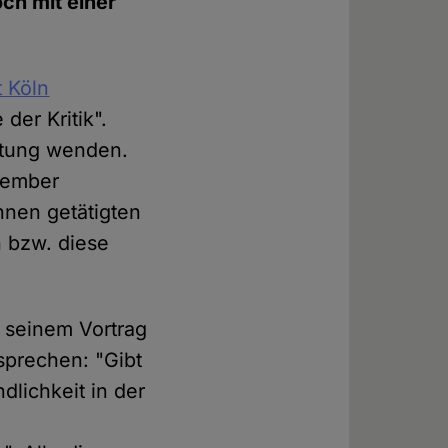
och mit einer
t Köln
der Kritik".
chtung wenden.
vember
Ihnen getätigten
 bzw. diese
n seinem Vortrag
prechen: "Gibt
dlichkeit in der