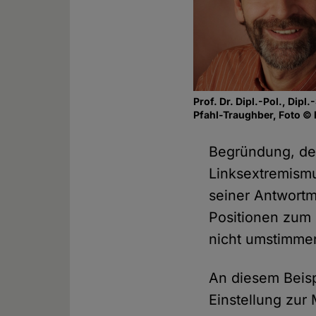
Prof. Dr. Dipl.-Pol., Dipl
Pfahl-Traughber, Foto © 
Begründung, den
Linksextremismu
seiner Antwortm
Positionen zum 
nicht umstimme
An diesem Beisp
Einstellung zur