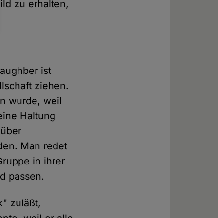
ild zu erhalten,
.
raughber ist
llschaft ziehen.
n wurde, weil
eine Haltung
 über
den. Man redet
ruppe in ihrer
ld passen.
k" zuläßt,