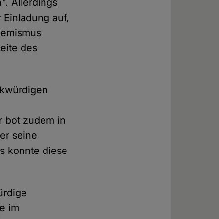
. Allerdings
r Einladung auf,
tremismus
Seite des
rkwürdigen
m
r bot zudem in
er seine
s konnte diese
ürdige
de im