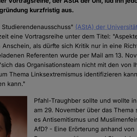
er Vortragsreihe, der AStA der Uni, lud ihn jed
ründung kurzfristig aus.
e Studierendenausschuss"
(AStA) der Universitä
zeit eine Vortragsreihe unter dem Titel: "Aspekte 
Anschein, als dürfte sich Kritik nur in eine Ri
ladenen Referenten wurde per Mail am 13. No
 "sich das Organisationsteam nicht mit den von 
um Thema Linksextremismus identifizieren kann
en kann."
Pfahl-Traughber sollte und wollte i
am 29. November über das Thema s
es Antisemitismus und Muslimenfein
AfD? - Eine Erörterung anhand von