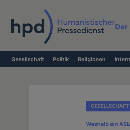
Direkt
zum
Inhalt
Der 
Vollt
Gesellschaft
Politik
Religionen
Inter
Hauptnavigation
GESELLSCHAFT
Weshalb ein ASt