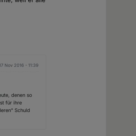
nte, weil er alle
17 Nov 2016 - 11:39
eute, denen so
t für ihre
deren" Schuld