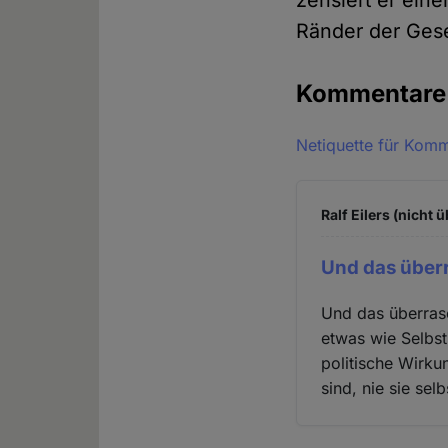
zensiert er eine
Ränder der Gese
Kommentar
Netiquette für Kom
Ralf Eilers (nicht 
Und das überr
Und das überrasc
etwas wie Selbst
politische Wirku
sind, nie sie sel