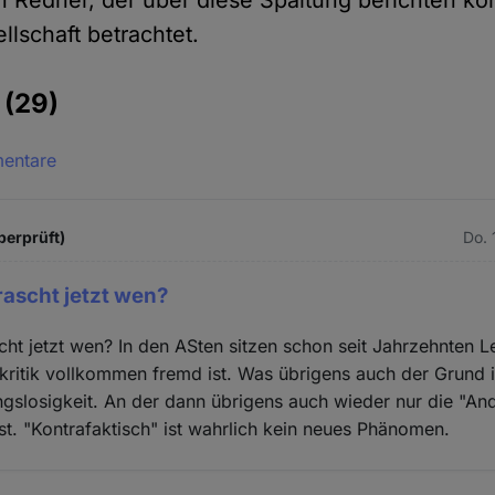
n Redner, der über diese Spaltung berichten kön
llschaft betrachtet.
e
(29)
mentare
überprüft)
Do. 
ascht jetzt wen?
ht jetzt wen? In den ASten sitzen schon seit Jahrzehnten L
kritik vollkommen fremd ist. Was übrigens auch der Grund is
ngslosigkeit. An der dann übrigens auch wieder nur die "An
bst. "Kontrafaktisch" ist wahrlich kein neues Phänomen.