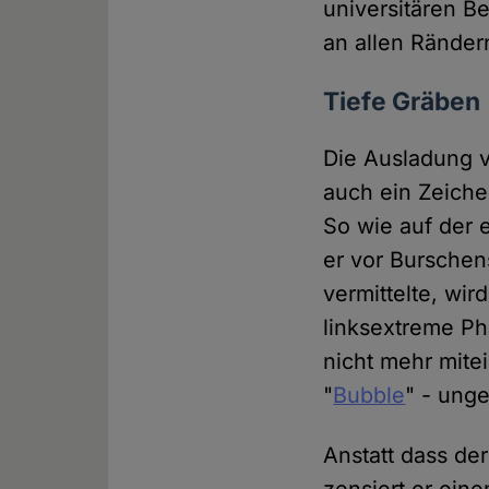
universitären Be
an allen Rände
Tiefe Gräben
Die Ausladung vo
auch ein Zeichen
So wie auf der 
er vor Burschen
vermittelte, wir
linksextreme P
nicht mehr mite
"
Bubble
" - unge
Anstatt dass der