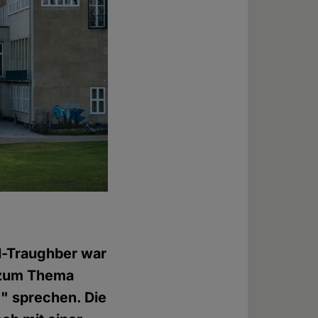
l-Traughber war
e zum Thema
?" sprechen. Die