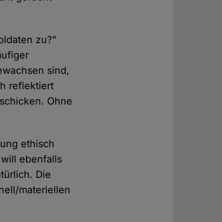
Soldaten zu?"
ufiger
gewachsen sind,
 reflektiert
itschicken. Ohne
tung ethisch
will ebenfalls
türlich. Die
ell/materiellen