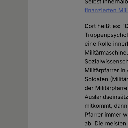
Selbst innerhal
finanzierten Mil
Dort heißt es: "D
Truppenpsycholo
eine Rolle inner
Militärmaschine
Sozialwissenscha
Militärpfarrer i
Soldaten (Milit
der Militärpfarr
Auslandseinsätz
mitkommt, dann k
Pfarrer immer wi
ab. Die meisten