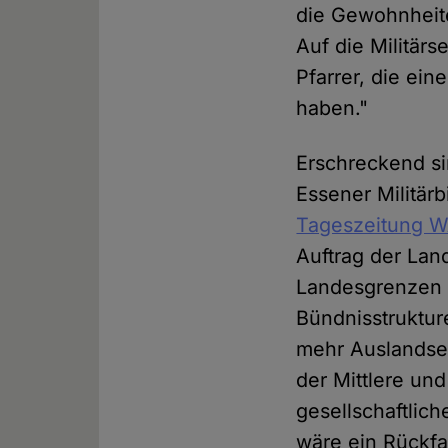
die Gewohnheite
Auf die Militärs
Pfarrer, die ein
haben."
Erschreckend s
Essener Militär
Tageszeitung 
Auftrag der Lan
Landesgrenzen a
Bündnisstruktur
mehr Auslandsei
der Mittlere un
gesellschaftlic
wäre ein Rückfal