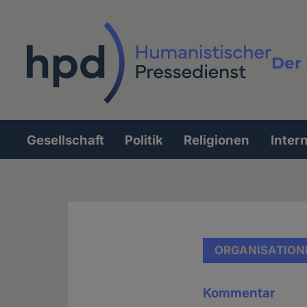
Direkt
zum
Inhalt
Der 
Vollt
Gesellschaft
Politik
Religionen
Inter
Hauptnavigation
ORGANISATION
Kommentar