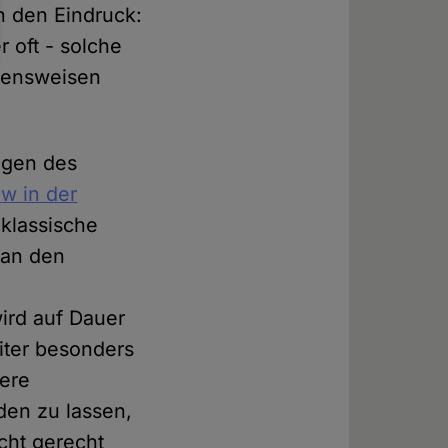
n den Eindruck:
r oft - solche
ltensweisen
ngen des
ew in der
 klassische
 an den
ird auf Dauer
iter besonders
sere
den zu lassen,
icht gerecht