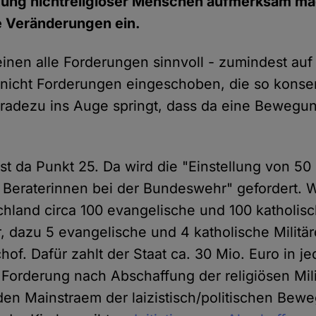
igung nichtreligiöser Menschen aufmerksam m
e Veränderungen ein.
inen alle Forderungen sinnvoll - zumindest auf
 nicht Forderungen eingeschoben, die so konsen
eradezu ins Auge springt, dass da eine Bewegu
st da Punkt 25. Da wird die "Einstellung von 50 
Beraterinnen bei der Bundeswehr" gefordert. W
schland circa 100 evangelische und 100 katholis
er, dazu 5 evangelische und 4 katholische Militä
chof. Dafür zahlt der Staat ca. 30 Mio. Euro in j
e Forderung nach Abschaffung der religiösen Mil
r den Mainstraem der laizistisch/politischen Be