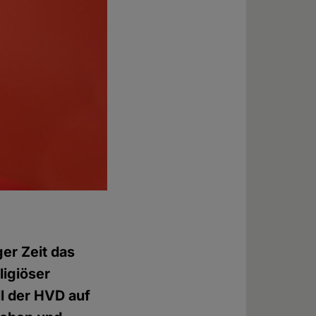
er Zeit das
ligiöser
l der HVD auf