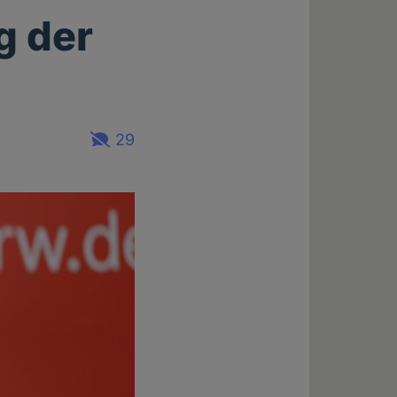
g der
29