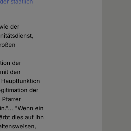
der staatlich
 wie der
itätsdienst,
großen
tion der
 mit den
 Hauptfunktion
egitimation der
 Pfarrer
n."... "Wenn ein
ärbt dies auf ihn
haltensweisen,