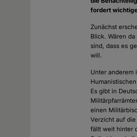
die Benachteil
fordert wichtig
Zunächst ersche
Blick. Wären da
sind, dass es g
will.
Unter anderem i
Humanistischen 
Es gibt in Deut
Militärpfarrämt
einen Militärbis
Verzicht auf di
fällt weit hinte