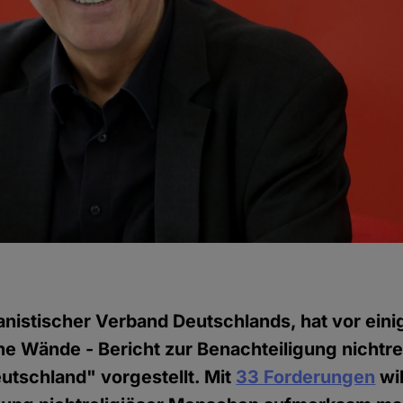
istischer Verband Deutschlands, hat vor einig
ne Wände - Bericht zur Benachteiligung nichtre
tschland" vorgestellt. Mit
33 Forderungen
wil