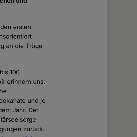
achen und
 den ersten
sorientiert
ng an die Tröge
bis 100
ir erinnern uns:
che
rdekanate und je
edem Jahr. Der
itärseelsorge
wegungen zurück.