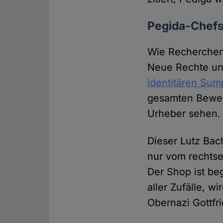
Pegida-Chefs 
Wie Recherchen 
Neue Rechte und
identitären Sum
gesamten Bewegu
Urheber sehen.
Dieser Lutz Bach
nur vom rechts
Der Shop ist beg
aller Zufälle, 
Obernazi Gottfr