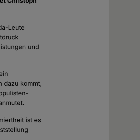
et Christoph
ida-Leute
itdruck
eistungen und
ein
ch dazu kommt,
opulisten-
anmutet.
iertheit ist es
ststellung