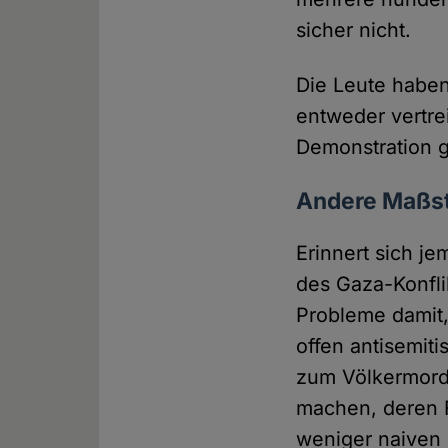
sicher nicht.
Die Leute haben
entweder vertre
Demonstration g
Andere Maßst
Erinnert sich j
des Gaza-Konfl
Probleme damit,
offen antisemiti
zum Völkermord
machen, deren 
weniger naiven 