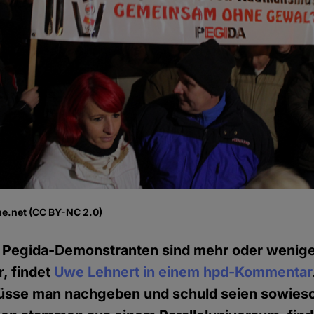
he.net (CC BY-NC 2.0)
 Pegida-Demonstranten sind mehr oder wenige
, findet
Uwe Lehnert in einem hpd-Kommentar
sse man nachgeben und schuld seien sowies