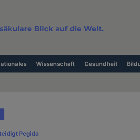
säkulare Blick auf die Welt.
extsuche
nationales
Wissenschaft
Gesundheit
Bild
teidigt Pegida