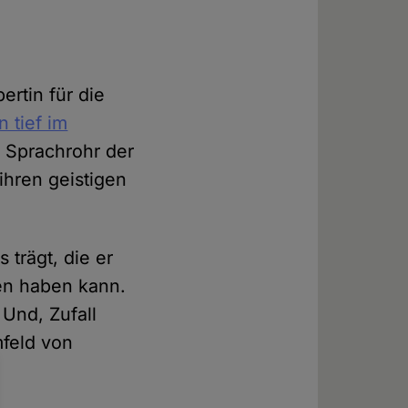
rtin für die
 tief im
s Sprachrohr der
hren geistigen
 trägt, die er
en haben kann.
 Und, Zufall
mfeld von