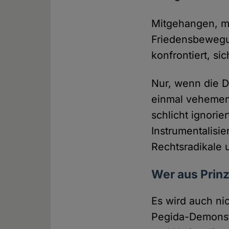
Mitgehangen, mi
Friedensbewegu
konfrontiert, si
Nur, wenn die D
einmal vehemen
schlicht ignori
Instrumentalisie
Rechtsradikale u
Wer aus Prinz
Es wird auch ni
Pegida-Demonst