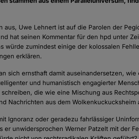
esen stammen aus einem Paralleluniversum, find
 aus, Uwe Lehnert ist auf die Parolen der Peg
und hat seinen Kommentar für den hpd unter Ze
s würde zumindest einige der kolossalen Fehll
ngen erklären.
n sich ernsthaft damit auseinandersetzen, wie 
ntelligenter und humanistisch engagierter Mens
 schreiben, die wie eine Mischung aus Rechtsp
 und Nachrichten aus dem Wolkenkuckucksheim 
it Ignoranz oder geradezu fahrlässiger Uninform
ss er unwidersprochen Werner Patzelt mit der Fe
würde nicht von rechtsradikalen Kräften geführt?