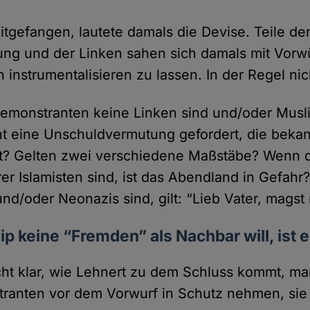
tgefangen, lautete damals die Devise. Teile de
ng und der Linken sahen sich damals mit Vorw
ch instrumentalisieren zu lassen. In der Regel ni
emonstranten keine Linken sind und/oder Musli
t eine Unschuldvermutung gefordert, die beka
ert? Gelten zwei verschiedene Maßstäbe? Wenn 
rer Islamisten sind, ist das Abendland in Gefah
nd/oder Neonazis sind, gilt: “Lieb Vater, magst 
ip keine “Fremden” als Nachbar will, ist 
cht klar, wie Lehnert zu dem Schluss kommt, m
ranten vor dem Vorwurf in Schutz nehmen, sie 