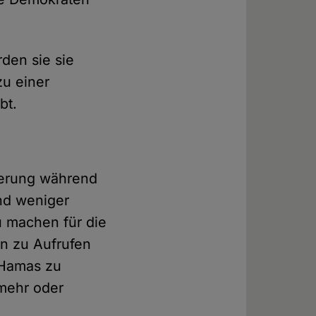
den sie sie
zu einer
bt.
gierung während
nd weniger
u machen für die
in zu Aufrufen
 Hamas zu
mehr oder