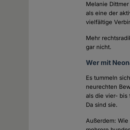
Melanie Dittmer 
als eine der akt
vielfältige Ver
Mehr rechtsradi
gar nicht.
Wer mit Neona
Es tummeln sich 
neurechten Bewe
als die vier- bi
Da sind sie.
Außerdem: Wie 
mehrere hundert