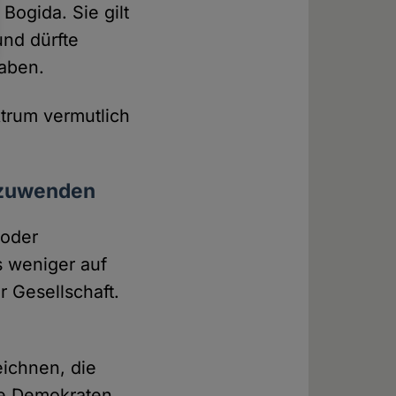
Bogida. Sie gilt
und dürfte
haben.
trum vermutlich
inzuwenden
 oder
s weniger auf
r Gesellschaft.
ichnen, die
te Demokraten