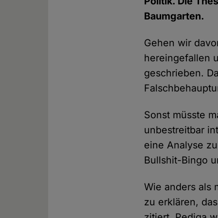
Politik. Die Th
Baumgarten.
Gehen wir davon
hereingefallen 
geschrieben. Da
Falschbehauptu
Sonst müsste ma
unbestreitbar i
eine Analyse zu
Bullshit-Bingo
Wie anders als m
zu erklären, da
zitiert, Pediga 