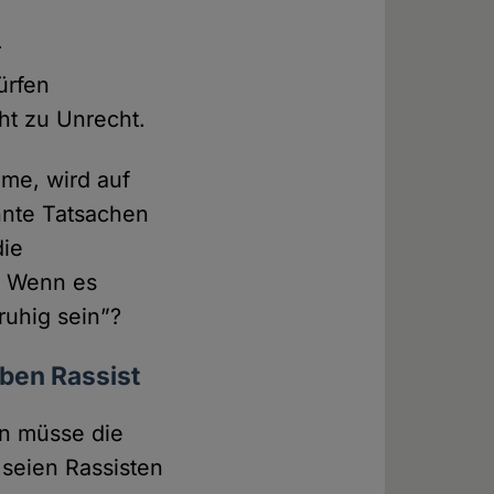
r
ürfen
cht zu Unrecht.
me, wird auf
nnte Tatsachen
die
r? Wenn es
ruhig sein”?
eben Rassist
an müsse die
seien Rassisten