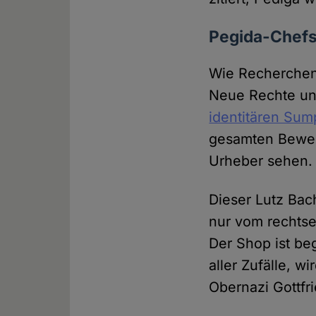
Pegida-Chefs 
Wie Recherchen 
Neue Rechte und
identitären Sum
gesamten Bewegu
Urheber sehen.
Dieser Lutz Bach
nur vom rechts
Der Shop ist beg
aller Zufälle, 
Obernazi Gottfr