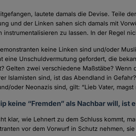
tgefangen, lautete damals die Devise. Teile de
ng und der Linken sahen sich damals mit Vorw
ch instrumentalisieren zu lassen. In der Regel ni
emonstranten keine Linken sind und/oder Musli
t eine Unschuldvermutung gefordert, die beka
ert? Gelten zwei verschiedene Maßstäbe? Wenn 
rer Islamisten sind, ist das Abendland in Gefah
nd/oder Neonazis sind, gilt: “Lieb Vater, magst 
ip keine “Fremden” als Nachbar will, ist 
cht klar, wie Lehnert zu dem Schluss kommt, m
ranten vor dem Vorwurf in Schutz nehmen, sie 