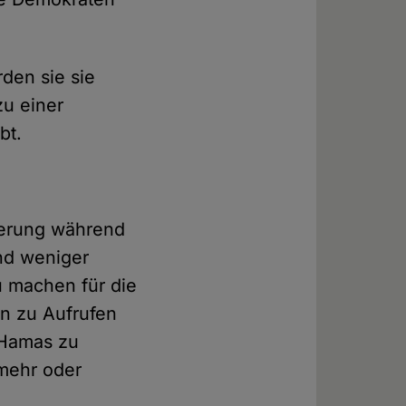
den sie sie
zu einer
bt.
gierung während
nd weniger
u machen für die
in zu Aufrufen
 Hamas zu
mehr oder