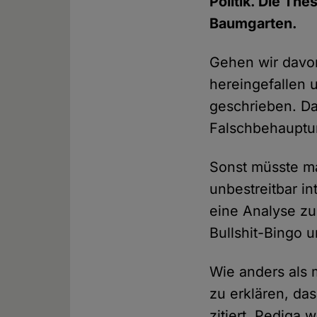
Politik. Die Th
Baumgarten.
Gehen wir davon
hereingefallen 
geschrieben. Da
Falschbehauptu
Sonst müsste ma
unbestreitbar i
eine Analyse zu
Bullshit-Bingo
Wie anders als m
zu erklären, da
zitiert, Pediga 