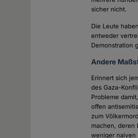
sicher nicht.
Die Leute haben
entweder vertre
Demonstration g
Andere Maßst
Erinnert sich j
des Gaza-Konfl
Probleme damit,
offen antisemiti
zum Völkermord
machen, deren 
weniger naiven 