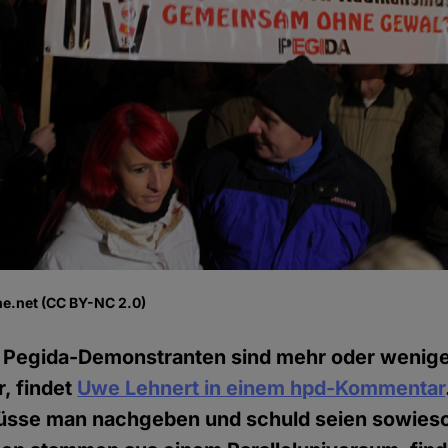
he.net (CC BY-NC 2.0)
 Pegida-Demonstranten sind mehr oder wenige
, findet
Uwe Lehnert in einem hpd-Kommentar
sse man nachgeben und schuld seien sowies