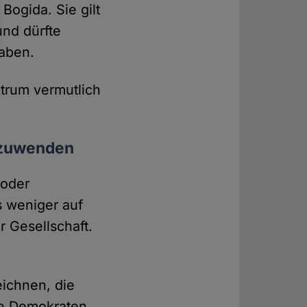
Bogida. Sie gilt
und dürfte
haben.
trum vermutlich
inzuwenden
 oder
s weniger auf
r Gesellschaft.
ichnen, die
te Demokraten