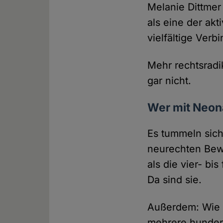
Melanie Dittmer 
als eine der akt
vielfältige Ver
Mehr rechtsradi
gar nicht.
Wer mit Neona
Es tummeln sich 
neurechten Bewe
als die vier- bi
Da sind sie.
Außerdem: Wie 
mehrere hundert