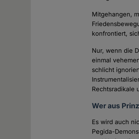
Mitgehangen, mi
Friedensbewegu
konfrontiert, si
Nur, wenn die D
einmal vehemen
schlicht ignori
Instrumentalisie
Rechtsradikale u
Wer aus Prinz
Es wird auch ni
Pegida-Demonst