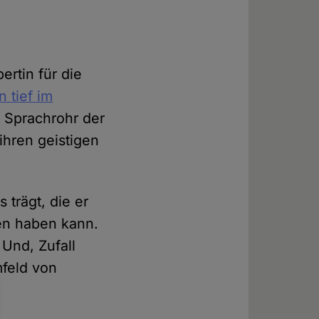
rtin für die
 tief im
s Sprachrohr der
hren geistigen
 trägt, die er
en haben kann.
 Und, Zufall
mfeld von