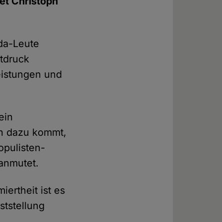
et Christoph
ida-Leute
itdruck
eistungen und
ein
ch dazu kommt,
opulisten-
anmutet.
iertheit ist es
ststellung