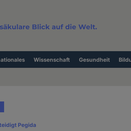
säkulare Blick auf die Welt.
extsuche
nationales
Wissenschaft
Gesundheit
Bild
teidigt Pegida