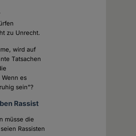
r
ürfen
cht zu Unrecht.
me, wird auf
nnte Tatsachen
die
r? Wenn es
ruhig sein”?
eben Rassist
an müsse die
seien Rassisten