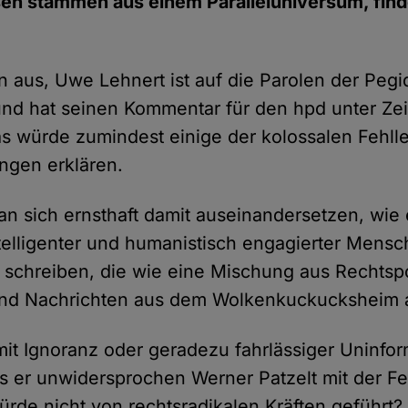
esen stammen aus einem Paralleluniversum, find
 aus, Uwe Lehnert ist auf die Parolen der Peg
und hat seinen Kommentar für den hpd unter Ze
s würde zumindest einige der kolossalen Fehll
ngen erklären.
n sich ernsthaft damit auseinandersetzen, wie 
ntelligenter und humanistisch engagierter Mens
 schreiben, die wie eine Mischung aus Rechtsp
 und Nachrichten aus dem Wolkenkuckucksheim 
it Ignoranz oder geradezu fahrlässiger Uninform
ss er unwidersprochen Werner Patzelt mit der Fe
würde nicht von rechtsradikalen Kräften geführt?