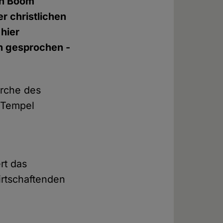
hen Boom
r christlichen
hier
en gesprochen -
irche des
n Tempel
rt das
irtschaftenden