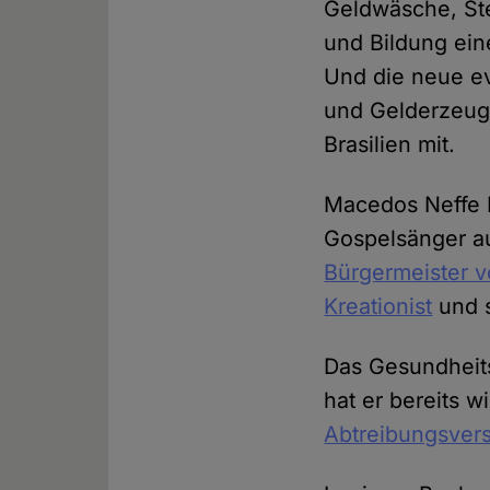
Geldwäsche, St
und Bildung ein
Und die neue e
und Gelderzeugu
Brasilien mit.
Macedos Neffe Ma
Gospelsänger au
Bürgermeister v
Kreationist
und s
Das Gesundheit
hat er bereits w
Abtreibungsver