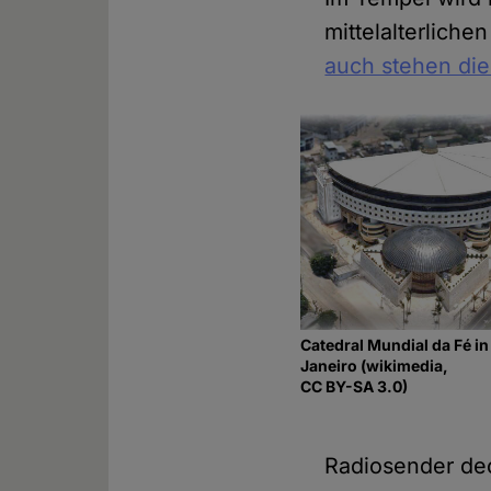
mittelalterlich
auch stehen dien
Catedral Mundial da Fé in
Janeiro (wikimedia,
CC BY-SA 3.0)
Radiosender dec