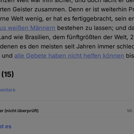
anzen Welt war ihm sicher, und doch lacht er der
ärten Geister zusammen. Denn er ist weiterhin Pr
ne Welt wenig, er hat es fertiggebracht, sein e
 aus weißen Männern
bestehen zu lassen; und da
and wie Brasilien, dem fünftgrößten der Welt, 2
denen es den meisten seit Jahren immer schle
, und
alle Gebete haben nicht helfen können
bis
e
(15)
mentare
r (nicht überprüft)
Mi.
bt es