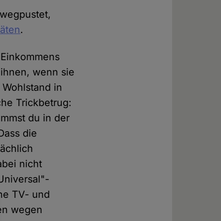
 wegpustet,
räten
.
es Einkommens
 ihnen, wenn sie
 Wohlstand in
che Trickbetrug:
ommst du in der
Dass die
ächlich
abei nicht
Universal"-
ine TV- und
gen wegen