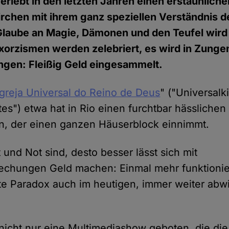
, erlebt in den letzten Jahren einen erstaunlic
irchen mit ihrem ganz speziellen Verständnis de
Glaube an Magie, Dämonen und den Teufel wird 
xorzismen werden zelebriert, es wird in Zung
ingen: Fleißig Geld eingesammelt.
Igreja Universal do Reino de Deus
" ("Universalk
tes") etwa hat in Rio einen furchtbar hässliche
n, der einen ganzen Häuserblock einnimmt.
und Not sind, desto besser lässt sich mit
echungen Geld machen: Einmal mehr funktionie
te Paradox auch im heutigen, immer weiter abw
nicht nur eine Multimediashow geboten, die die