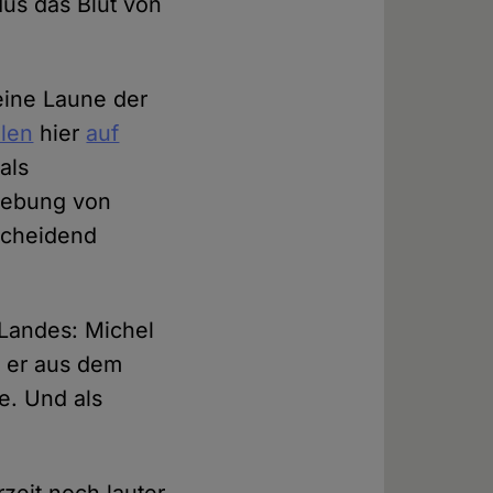
dus das Blut von
 eine Laune der
alen
hier
auf
als
thebung von
scheidend
s Landes: Michel
s er aus dem
e. Und als