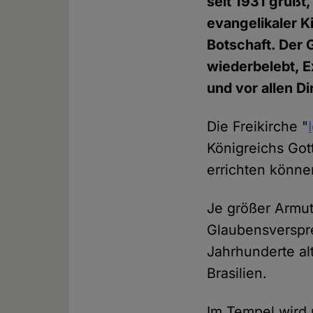
seit 1931 grüßt
evangelikaler K
Botschaft. Der 
wiederbelebt, E
und vor allen D
Die Freikirche "
Königreichs Got
errichten könne
Je größer Armut 
Glaubensverspr
Jahrhunderte al
Brasilien.
Im Tempel wird 