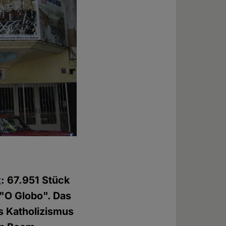
t
: 67.951 Stück
 "O Globo". Das
s Katholizismus