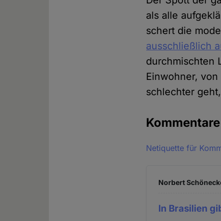
Der Spott der g
als alle aufgekl
schert die moder
ausschließlich
durchmischten L
Einwohner, von 
schlechter geht
Kommentar
Netiquette für Kom
Norbert Schönecke
In Brasilien gi