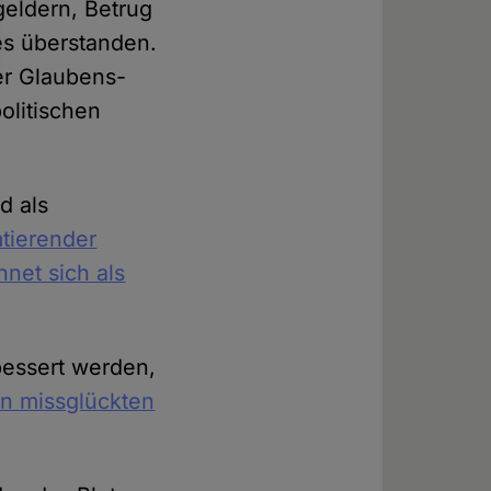
eldern, Betrug
res überstanden.
er Glaubens-
olitischen
d als
mtierender
hnet sich als
essert werden,
on missglückten