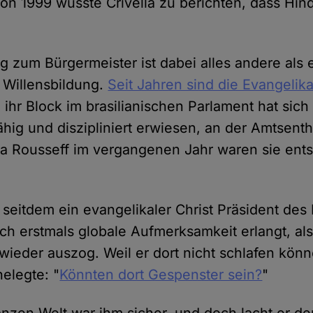
on 1999 wusste Crivella zu berichten, dass Hin
eg zum Bürgermeister ist dabei alles andere als
 Willensbildung.
Seit Jahren sind die Evangelik
, ihr Block im brasilianischen Parlament hat sich 
hig und diszipliniert erwiesen, an der Amtsen
ma Rousseff im vergangenen Jahr waren sie ent
st seitdem ein evangelikaler Christ Präsident de
ich erstmals globale Aufmerksamkeit erlangt, al
 wieder auszog. Weil er dort nicht schlafen könn
elegte: "
Könnten dort Gespenster sein?
"