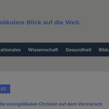
säkulare Blick auf die Welt.
extsuche
nationales
Wissenschaft
Gesundheit
Bild
LES
d die evangelikalen Christen auf dem Vormarsch