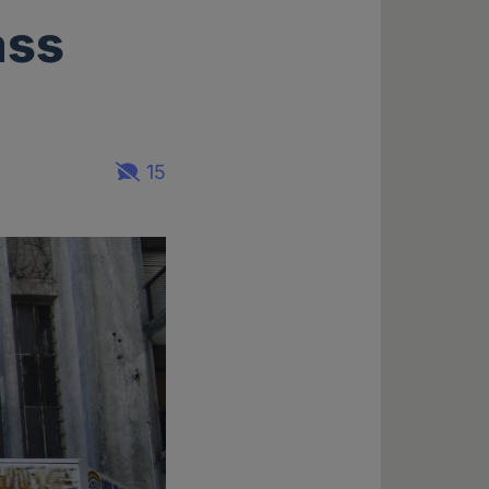
ass
15