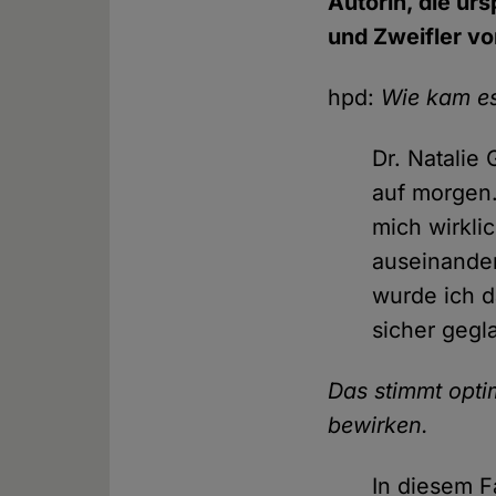
Autorin, die urs
und Zweifler v
hpd:
Wie kam es
Dr. Natalie
auf morgen.
mich wirkli
auseinander
wurde ich d
sicher gegl
Das stimmt opti
bewirken.
In diesem F