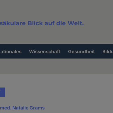
säkulare Blick auf die Welt.
extsuche
nationales
Wissenschaft
Gesundheit
Bild
T
. med. Natalie Grams