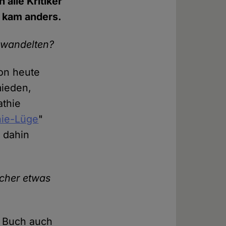
 alle Kritiker
s kam anders.
 wandelten?
von heute
mieden,
athie
ie-Lüge
"
s dahin
ücher etwas
m Buch auch