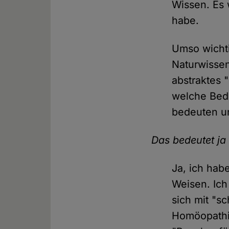
Wissen. Es 
habe.
Umso wichti
Naturwissen
abstraktes 
welche Bede
bedeuten u
Das bedeutet ja
Ja, ich hab
Weisen. Ich
sich mit "s
Homöopathie