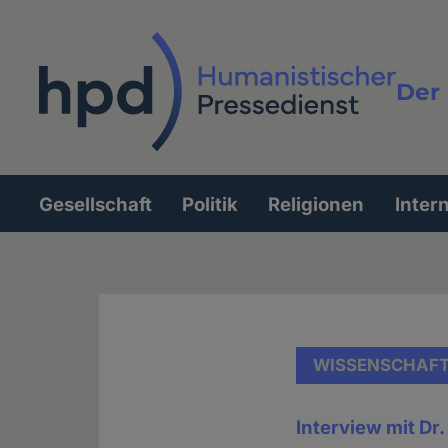
Direkt
zum
Inhalt
Der 
Vollt
Gesellschaft
Politik
Religionen
Inter
Hauptnavigation
WISSENSCHAF
Interview mit Dr