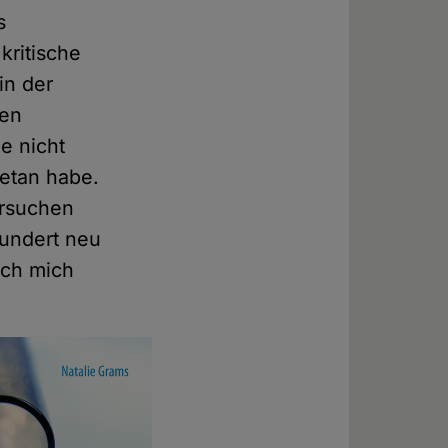
s
kritische
in der
hen
e nicht
getan habe.
ersuchen
hundert neu
ich mich