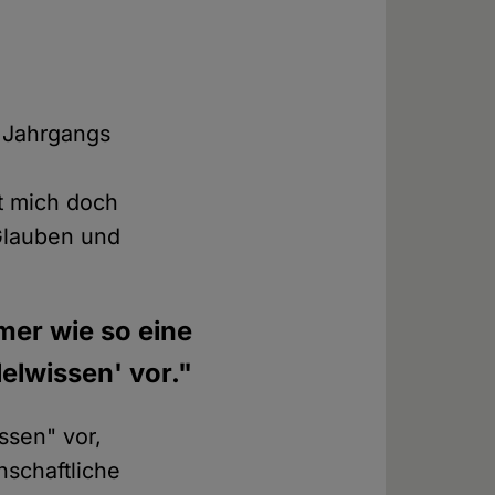
 Jahrgangs
at mich doch
Glauben und
er wie so eine
lelwissen' vor."
ssen" vor,
nschaftliche