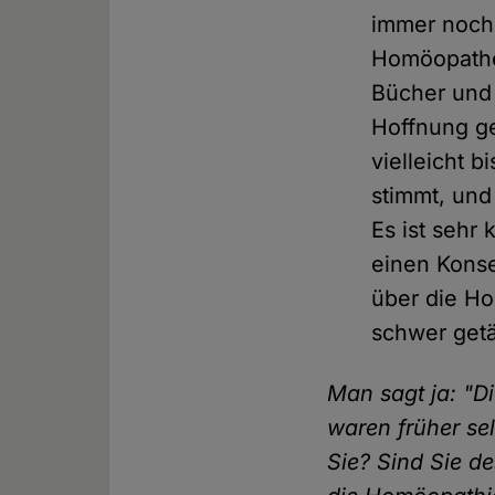
immer noch,
Homöopathen
Bücher und 
Hoffnung g
vielleicht 
stimmt, und
Es ist sehr
einen Konse
über die H
schwer getä
Man sagt ja: "Di
waren früher sel
Sie? Sind Sie d