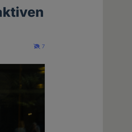
aktiven
7