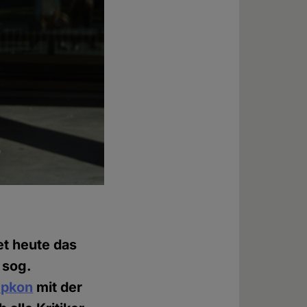
et heute das
 sog.
epkon
mit der