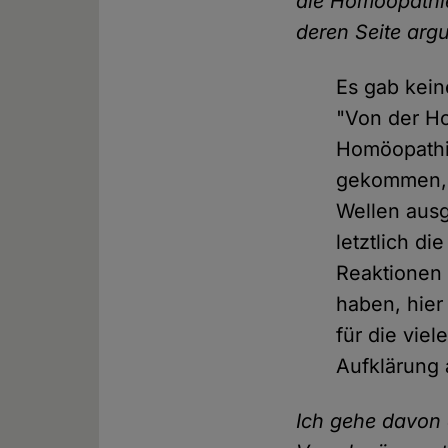
die Homöopathie
deren Seite arg
Es gab kei
"Von der H
Homöopathie
gekommen,
Wellen ausg
letztlich d
Reaktionen
haben, hier
für die vie
Aufklärung 
Ich gehe davon 