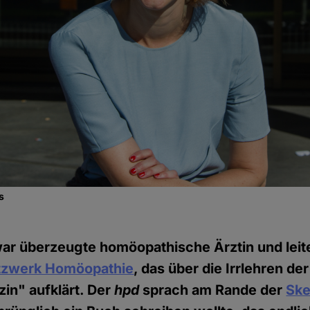
s
ar überzeugte homöopathische Ärztin und leit
tzwerk Homöopathie
, das über die Irrlehren der
zin" aufklärt. Der
hpd
sprach am Rande der
Sk