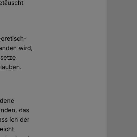
etäuscht
eoretisch-
anden wird,
esetze
lauben.
edene
anden, das
ss ich der
eicht