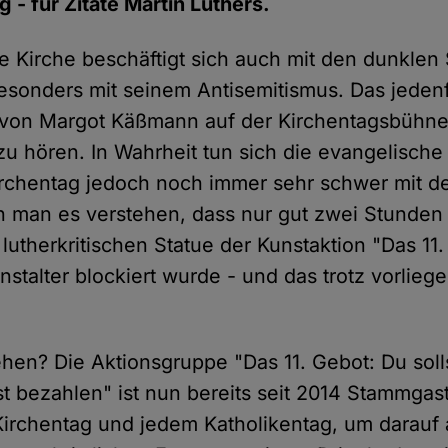
 - für Zitate Martin Luthers.
e Kirche beschäftigt sich auch mit den dunklen
besonders mit seinem Antisemitismus. Das jedenf
 von Margot Käßmann auf der Kirchentagsbühne
zu hören. In Wahrheit tun sich die evangelische
rchentag jedoch noch immer sehr schwer mit der
 man es verstehen, dass nur gut zwei Stunden
 lutherkritischen Statue der Kunstaktion "Das 1
stalter blockiert wurde - und das trotz vorlieg
en? Die Aktionsgruppe "Das 11. Gebot: Du soll
st bezahlen" ist nun bereits seit 2014 Stammgas
Kirchentag und jedem Katholikentag, um darauf