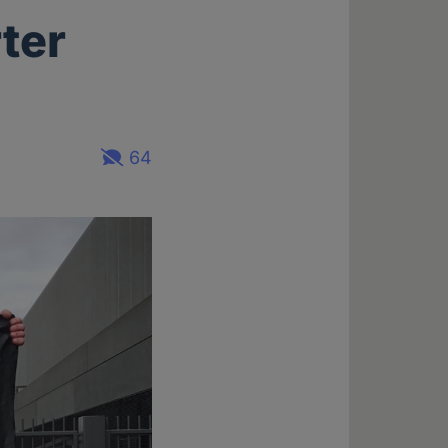
rter
64