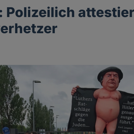
 Polizeilich attestie
erhetzer
g