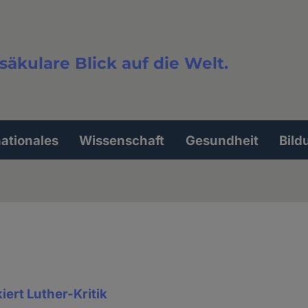
säkulare Blick auf die Welt.
extsuche
nationales
Wissenschaft
Gesundheit
Bild
iert Luther-Kritik