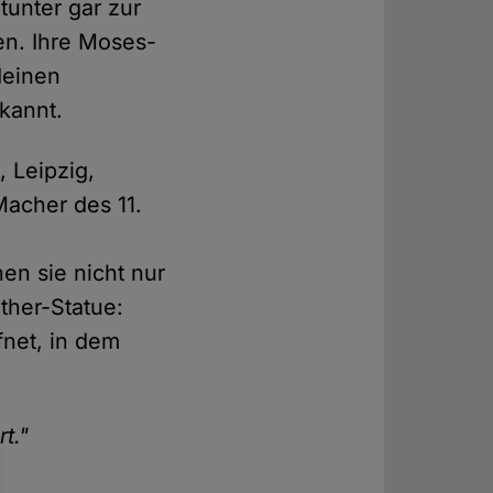
tunter gar zur
en. Ihre Moses-
 deinen
kannt.
, Leipzig,
Macher des 11.
en sie nicht nur
ther-Statue:
fnet, in dem
t."