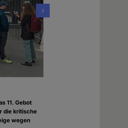
Nächstes
Luther und Moses unbehelligt vor dem Bra
Foto: © Evelin Frerk
s 11. Gebot
 die kritische
zeige wegen