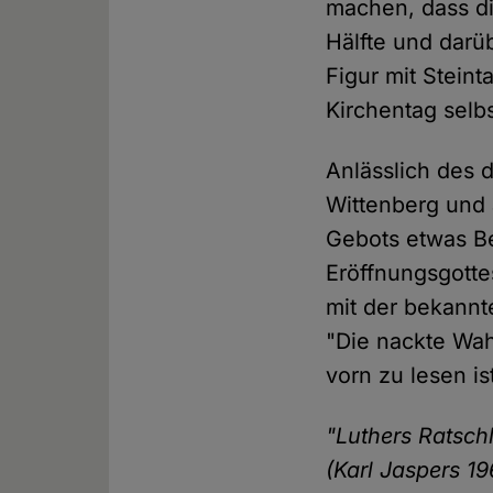
machen, dass die
Hälfte und darü
Figur mit Steint
Kirchentag selb
Anlässlich des d
Wittenberg und 
Gebots etwas B
Eröffnungsgotte
mit der bekannt
"Die nackte Wah
vorn zu lesen is
"Luthers Ratsch
(Karl Jaspers 19