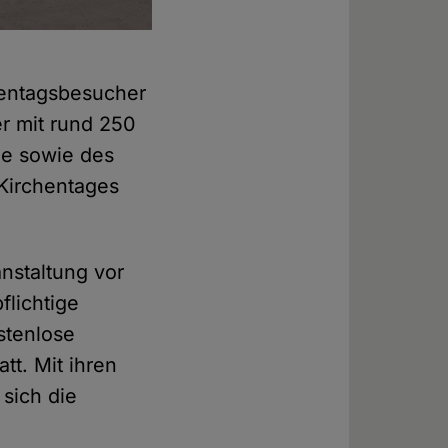
chentagsbesucher
r mit rund 250
de sowie des
-Kirchentages
nstaltung vor
flichtige
ostenlose
tt. Mit ihren
sich die