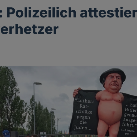
 Polizeilich attestie
erhetzer
g