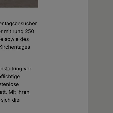
chentagsbesucher
r mit rund 250
de sowie des
-Kirchentages
nstaltung vor
flichtige
ostenlose
tt. Mit ihren
sich die