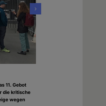
Nächstes
Luther und Moses unbehelligt vor dem Bra
Foto: © Evelin Frerk
s 11. Gebot
 die kritische
zeige wegen