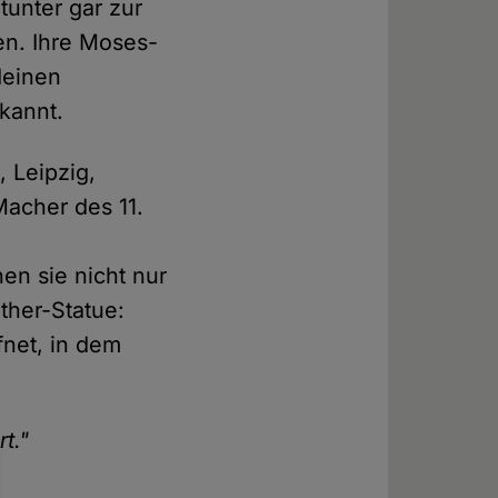
tunter gar zur
en. Ihre Moses-
 deinen
kannt.
, Leipzig,
Macher des 11.
en sie nicht nur
ther-Statue:
fnet, in dem
t."