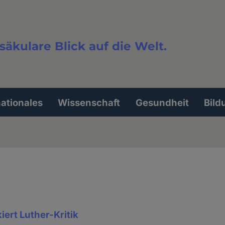
säkulare Blick auf die Welt.
extsuche
nationales
Wissenschaft
Gesundheit
Bild
iert Luther-Kritik