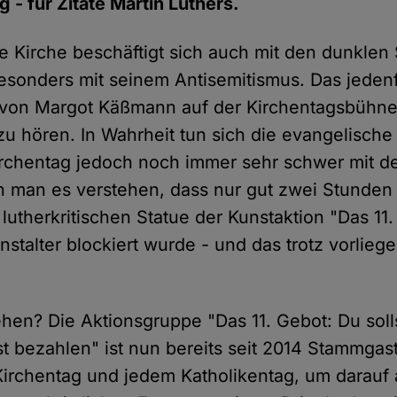
 - für Zitate Martin Luthers.
e Kirche beschäftigt sich auch mit den dunklen
besonders mit seinem Antisemitismus. Das jedenf
 von Margot Käßmann auf der Kirchentagsbühne
zu hören. In Wahrheit tun sich die evangelische
rchentag jedoch noch immer sehr schwer mit der
 man es verstehen, dass nur gut zwei Stunden
 lutherkritischen Statue der Kunstaktion "Das 1
stalter blockiert wurde - und das trotz vorlieg
en? Die Aktionsgruppe "Das 11. Gebot: Du soll
st bezahlen" ist nun bereits seit 2014 Stammgas
Kirchentag und jedem Katholikentag, um darauf