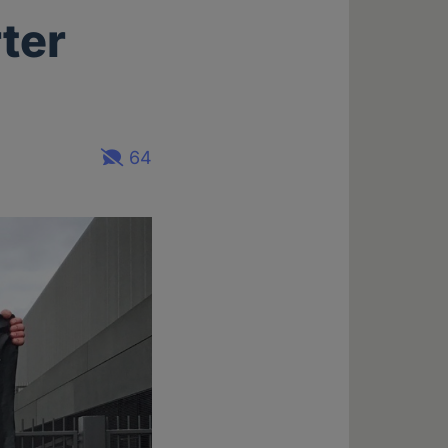
rter
64