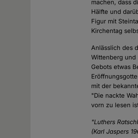
machen, dass die
Hälfte und darü
Figur mit Steint
Kirchentag selb
Anlässlich des d
Wittenberg und 
Gebots etwas B
Eröffnungsgotte
mit der bekannt
"Die nackte Wah
vorn zu lesen is
"Luthers Ratsch
(Karl Jaspers 19