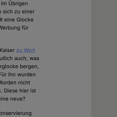
 Im Übrigen
 sich zu einer
dt eine Glocke
 Werbung für
 Kaiser
zu Wort
mutlich auch, was
erglocke bergen,
 Für ihn wurden
Morden nicht
 Diese hier ist
eine neue?
Konservierung