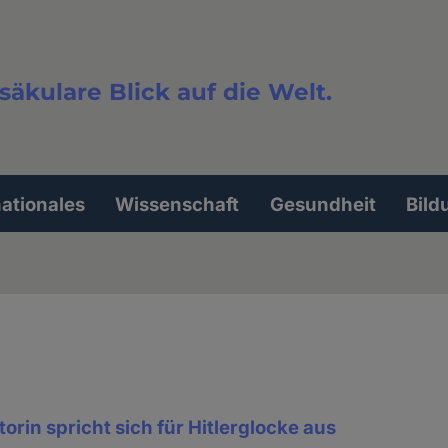
säkulare Blick auf die Welt.
extsuche
nationales
Wissenschaft
Gesundheit
Bild
rin spricht sich für Hitlerglocke aus