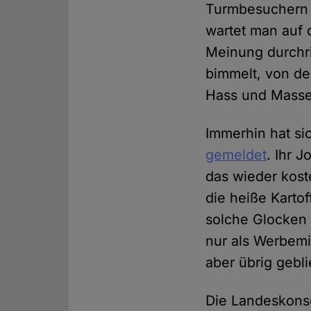
Turmbesuchern 
wartet man auf 
Meinung durchri
bimmelt, von de
Hass und Mass
Immerhin hat si
gemeldet
. Ihr 
das wieder kost
die heiße Kartof
solche Glocken 
nur als Werbemit
aber übrig gebl
Die Landeskonse