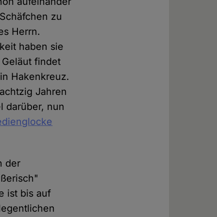
hön aufeinander
e Schäfchen zu
es Herrn.
keit haben sie
Geläut findet
 ein Hakenkreuz.
 achtzig Jahren
el darüber, nun
edienglocke
n der
ißerisch"
 ist bis auf
legentlichen