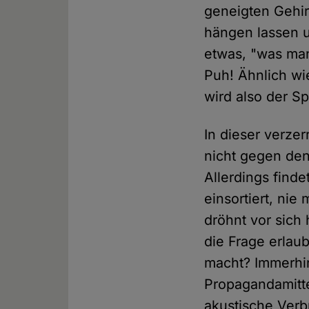
geneigten Gehir
hängen lassen 
etwas, "was man
Puh! Ähnlich wi
wird also der S
In dieser verzer
nicht gegen den
Allerdings finde
einsortiert, nie
dröhnt vor sich
die Frage erlaub
macht? Immerhin
Propagandamitte
akustische Verb