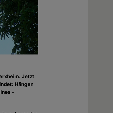
erxheim. Jetzt
findet: Hängen
ines -