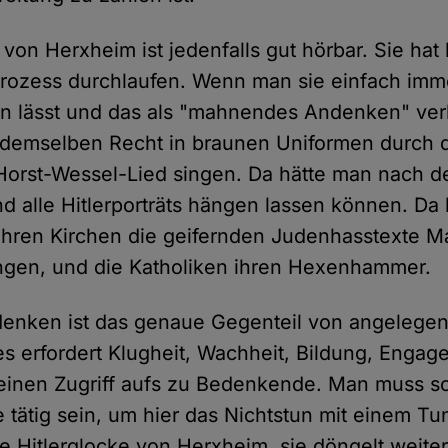
 von Herxheim ist jedenfalls gut hörbar. Sie hat 
prozess durchlaufen. Wenn man sie einfach imm
n lässt und das als "mahnendes Andenken" ver
 demselben Recht in braunen Uniformen durch d
Horst-Wessel-Lied singen. Da hätte man nach de
 alle Hitlerporträts hängen lassen können. Da
 ihren Kirchen die geifernden Judenhasstexte Ma
ngen, und die Katholiken ihren Hexenhammer.
nken ist das genaue Gegenteil von angelegen
s erfordert Klugheit, Wachheit, Bildung, Engag
einen Zugriff aufs zu Bedenkende. Man muss s
 tätig sein, um hier das Nichtstun mit einem Tu
e Hitlerglocke von Herxheim, sie döngelt weiter