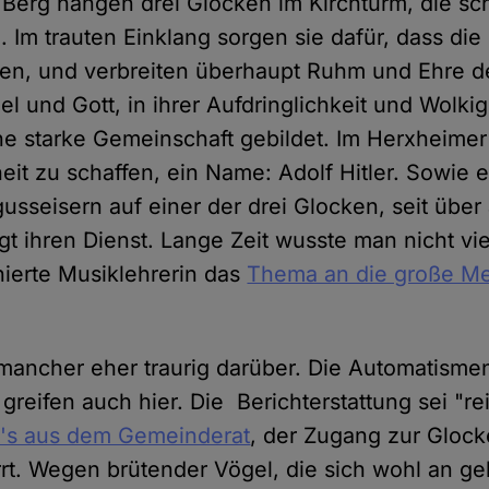
Berg hängen drei Glocken im Kirchturm, die sc
. Im trauten Einklang sorgen sie dafür, dass di
nden, und verbreiten überhaupt Ruhm und Ehre d
 und Gott, in ihrer Aufdringlichkeit und Wolkig
e starke Gemeinschaft gebildet. Im Herxheimer 
heit zu schaffen, ein Name: Adolf Hitler. Sowie
usseisern auf einer der drei Glocken, seit über
igt ihren Dienst. Lange Zeit wusste man nicht vi
nierte Musiklehrerin das
Thema an die große M
 mancher eher traurig darüber. Die Automatisme
greifen auch hier. Die Berichterstattung sei "re
t's aus dem Gemeinderat
, der Zugang zur Glocke
rt. Wegen brütender Vögel, die sich wohl an ge