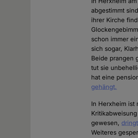
In Herxheim am 
abgestimmt sind
ihrer Kirche fi
Glockengebimmel
schon immer ein
sich sogar, Klar
Beide prangen g
tut sie unbehell
hat eine pensio
gehängt.
In Herxheim ist
Kritikabweisung 
gewesen,
dring
Weiteres gesper