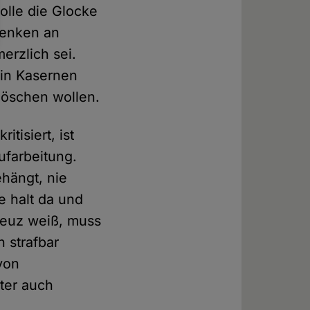
olle die Glocke
denken an
erzlich sei.
 in Kasernen
slöschen wollen.
tisiert, ist
ufarbeitung.
ehängt, nie
ie halt da und
reuz weiß, muss
n strafbar
von
ter auch