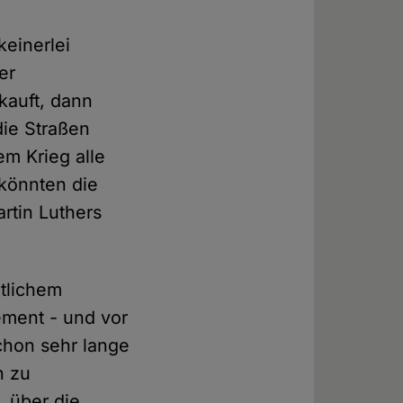
keinerlei
er
kauft, dann
ie Straßen
m Krieg alle
 könnten die
rtin Luthers
tlichem
ement - und vor
chon sehr lange
n zu
, über die