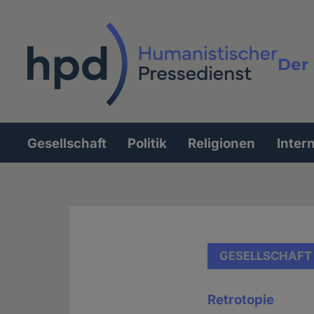
Direkt
zum
Inhalt
Der 
Vollt
Gesellschaft
Politik
Religionen
Inter
Hauptnavigation
GESELLSCHAFT
Retrotopie