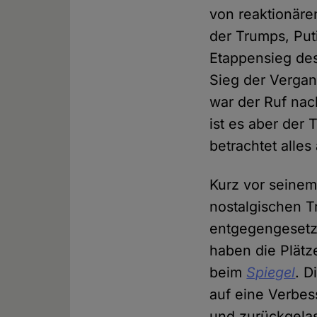
von reaktionäre
der Trumps, Puti
Etappensieg des 
Sieg der Vergan
war der Ruf nac
ist es aber der
betrachtet alles
Kurz vor seine
nostalgischen T
entgegengesetz
haben die Plätz
beim
Spiegel
. D
auf eine Verbes
und zurückgelas