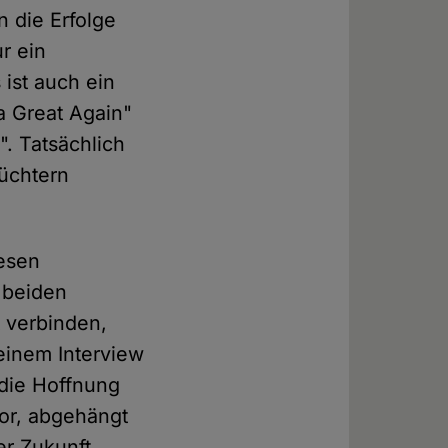
 die Erfolge
r ein
 ist auch ein
a Great Again"
. Tatsächlich
nüchtern
esen
 beiden
 verbinden,
einem Interview
 die Hoffnung
vor, abgehängt
er Zukunft