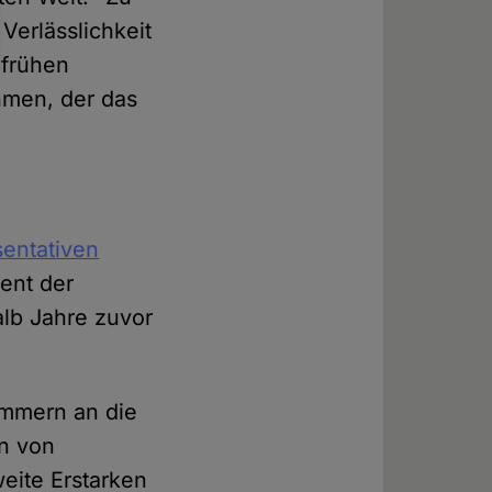
Verlässlichkeit
 frühen
ahmen, der das
sentativen
ent der
alb Jahre zuvor
ammern an die
n von
eite Erstarken