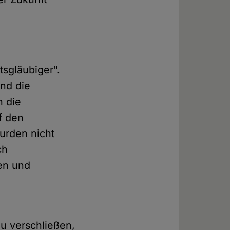
tsgläubiger".
und die
h die
f den
urden nicht
ch
en und
u verschließen,