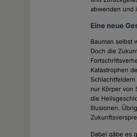
abwenden und ih
Eine neue Ge
Bauman selbst wa
Doch die Zukunf
Fortschrittsver
Katastrophen de
Schlachtfeldern
nur Körper von 
die Heilsgesch
Illusionen. Übr
Zukunftsverspr
Dabei gäbe es g