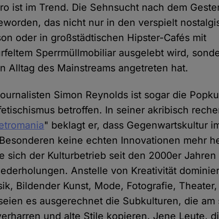
etro ist im Trend. Die Sehnsucht nach dem Geste
worden, das nicht nur in den verspielt nostalg
n oder in großstädtischen Hipster-Cafés mit
eltem Sperrmüllmobiliar ausgelebt wird, sonde
n Alltag des Mainstreams angetreten hat.
journalisten Simon Reynolds ist sogar die Popk
etischismus betroffen. In seiner akribisch reche
etromania
" beklagt er, dass Gegenwartskultur 
Besonderen keine echten Innovationen mehr he
e sich der Kulturbetrieb seit den 2000er Jahren 
ederholungen. Anstelle von Kreativität dominie
sik, Bildender Kunst, Mode, Fotografie, Theater,
 seien es ausgerechnet die Subkulturen, die am 
erharren und alte Stile kopieren. Jene Leute, d