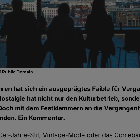
0 Public Domain
ahren hat sich ein ausgeprägtes Faible für Ver
Nostalgie hat nicht nur den Kulturbetrieb, sond
. Doch mit dem Festklammern an die Vergangenh
nden. Ein Kommentar.
0er-Jahre-Stil, Vintage-Mode oder das Comeba