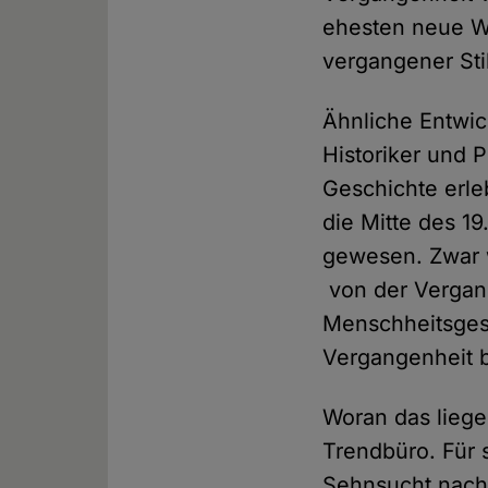
ehesten neue We
vergangener St
Ähnliche Entwi
Historiker und P
Geschichte erleb
die Mitte des 1
gewesen. Zwar 
von der Vergange
Menschheitsgesc
Vergangenheit b
Woran das lieg
Trendbüro. Für 
Sehnsucht nach