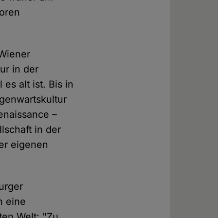
toren
 Wiener
ur in der
s alt ist. Bis in
egenwartskultur
enaissance –
lschaft in der
rer eigenen
urger
h eine
en Welt: "Zu