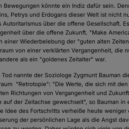
n Bewegungen könnte ein Indiz dafür sein. Denn
ns, Petrys und Erdogans dieser Welt ist nicht nu
Autoritarismus über die offene Gesellschaft. Es
genheit über die offene Zukunft. "Make Americ
h einer Wiederbelebung der "guten alten Zeiten"
 Traum von einer verklärten Vergangenheit, die 
 andere als ein "goldenes Zeitalter" war.
m Tod nannte der Soziologe Zygmunt Bauman di
raum "Retrotopie": "Die Werte, die sich mit den
ten Richtungen von Vergangenheit und Zukunft
e auf der Zeitachse gewechselt", so Bauman in 
ie Idee des Fortschritts verheiße heute weniger
serung der persönlichen Lage als die Angst da
sen zu werden. Daher würden sich viele von d