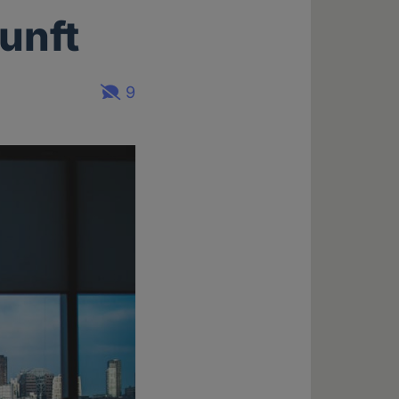
unft
9