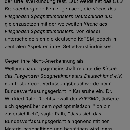
der Urteilsverkündung fest. Laut Weida hat das
OLG
Brandenburg
den Fehler gemacht, die
Kirche des
Fliegenden Spaghettimonsters Deutschland e.V.
gleichzusetzen mit der weltweiten
Kirche des
Fliegenden Spaghettimonsters
. Von dieser
unterscheide sich die deutsche KdFSM jedoch in
zentralen Aspekten ihres Selbstverständnisses.
Gegen ihre Nicht-Anerkennung als
Weltanschauungsgemeinschaft reichte die
Kirche
des Fliegenden Spaghettimonsters Deutschland e.V.
nun fristgerecht Verfassungsbeschwerde beim
Bundesverfassungsgericht in Karlsruhe ein. Dr.
Winfried Rath, Rechtsanwalt der
KdFSMD
, äußerte
sich gegenüber dem
hpd
optimistisch: "Ich bin
zuversichtlich", sagte Rath, "dass sich das
Bundesverfassungsgericht eingehend mit der
Materie beschäftigen und bestätigen wird, dass