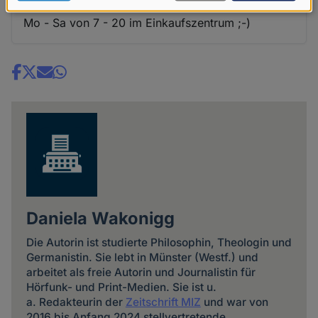
Da fehlt noch das Hinweisschild: Götze Mammon,
Daten
Mo - Sa von 7 - 20 im Einkaufszentrum ;-)
und
Cookies
Share
news
Daniela Wakonigg
Die Autorin ist studierte Philosophin, Theologin und
Germanistin. Sie lebt in Münster (Westf.) und
arbeitet als freie Autorin und Journalistin für
Hörfunk- und Print-Medien. Sie ist u.
a. Redakteurin der
Zeitschrift MIZ
und war von
2016 bis Anfang 2024 stellvertretende