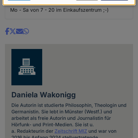
Da fehlt noch das Hinweisschild: Götze Mammon,
Daten
Mo - Sa von 7 - 20 im Einkaufszentrum ;-)
und
Cookies
Share
news
Daniela Wakonigg
Die Autorin ist studierte Philosophin, Theologin und
Germanistin. Sie lebt in Münster (Westf.) und
arbeitet als freie Autorin und Journalistin für
Hörfunk- und Print-Medien. Sie ist u.
a. Redakteurin der
Zeitschrift MIZ
und war von
2016 bis Anfang 2024 stellvertretende