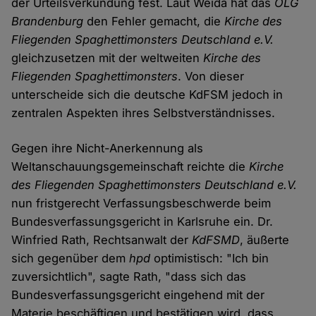
der Urteilsverkündung fest. Laut Weida hat das
OLG
Brandenburg
den Fehler gemacht, die
Kirche des
Fliegenden Spaghettimonsters Deutschland e.V.
gleichzusetzen mit der weltweiten
Kirche des
Fliegenden Spaghettimonsters
. Von dieser
unterscheide sich die deutsche KdFSM jedoch in
zentralen Aspekten ihres Selbstverständnisses.
Gegen ihre Nicht-Anerkennung als
Weltanschauungsgemeinschaft reichte die
Kirche
des Fliegenden Spaghettimonsters Deutschland e.V.
nun fristgerecht Verfassungsbeschwerde beim
Bundesverfassungsgericht in Karlsruhe ein. Dr.
Winfried Rath, Rechtsanwalt der
KdFSMD
, äußerte
sich gegenüber dem
hpd
optimistisch: "Ich bin
zuversichtlich", sagte Rath, "dass sich das
Bundesverfassungsgericht eingehend mit der
Materie beschäftigen und bestätigen wird, dass