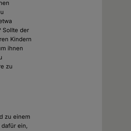
inen
zu
 etwa
 Sollte der
ren Kindern
um ihnen
u
re zu
und zu einem
dafür ein,