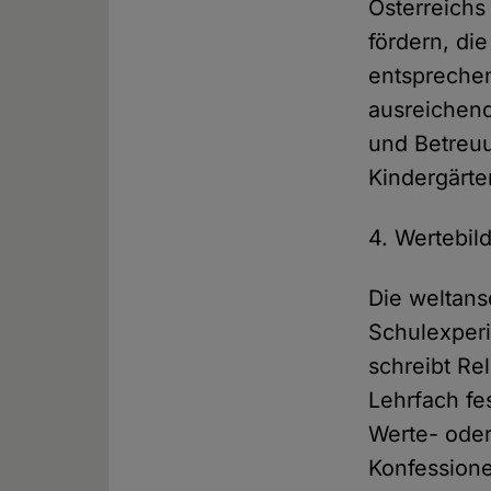
Österreichs
fördern, di
entspreche
ausreichend
und Betreuu
Kindergärte
4. Wertebil
Die weltans
Schulexper
schreibt Rel
Lehrfach f
Werte- oder
Konfessione