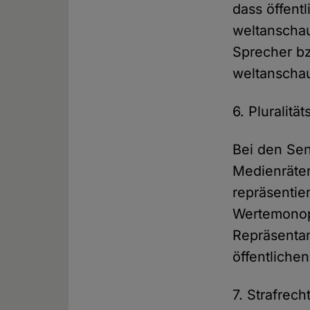
dass öffent
weltanschau
Sprecher bz
weltanscha
6. Pluralitä
Bei den Sen
Medienräten
repräsentie
Wertemonop
Repräsentan
öffentliche
7. Strafrec