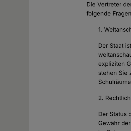
Die Vertreter d
folgende Fragen
1. Weltansc
Der Staat i
weltanschau
expliziten
stehen Sie 
Schulräum
2. Rechtlic
Der Status d
Gewähr der