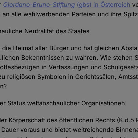
er
Giordano-Bruno-Stiftung
(gbs) in Österreich
v
 an alle wahlwerbenden Parteien und ihre Spit
hauliche Neutralität des Staates
st die Heimat aller Bürger und hat gleichen Absta
lichen Bekenntnissen zu wahren. Wie stehen S
 Gottesbezügen in Verfassungen und Schulgeset
zu religiösen Symbolen in Gerichtssälen, Amts
en?
her Status weltanschaulicher Organisationen
er Körperschaft des öffentlichen Rechts (K.d.ö.R
 Dauer voraus und bietet weitreichende Binne