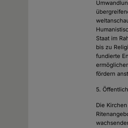
Umwandlung 
übergreifen
weltanschau
Humanistisc
Staat im Ra
bis zu Rel
fundierte 
ermöglichen
fördern anst
5. Öffentli
Die Kirchen
Ritenangebo
wachsenden 