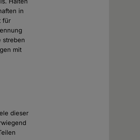
s. Halten
aften in
 für
Trennung
e streben
ägen mit
d
iele dieser
erwiegend
Teilen