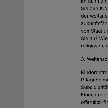
im Rahmen e
Sie den K.d
der weltansc
zukunftsfäh
von Staat u
Sie an? Wie
religiösen,
3. Weltansc
Kinderbetre
Pflegeheim
Subsidiaritä
Einrichtung
öffentlich f