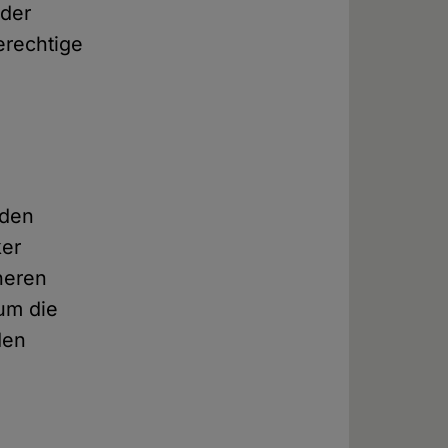
eder
erechtige
 den
ker
üheren
um die
den