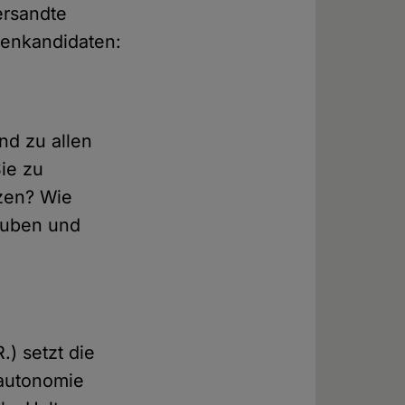
ersandte
zenkandidaten:
nd zu allen
ie zu
zen? Wie
stuben und
.) setzt die
nautonomie