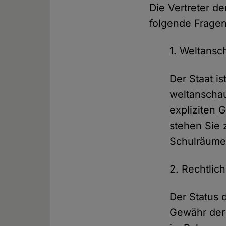
Die Vertreter d
folgende Fragen
1. Weltansc
Der Staat i
weltanschau
expliziten
stehen Sie 
Schulräum
2. Rechtlic
Der Status d
Gewähr der