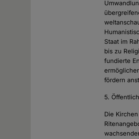
Umwandlung 
übergreifen
weltanschau
Humanistisc
Staat im Ra
bis zu Rel
fundierte 
ermöglichen
fördern anst
5. Öffentli
Die Kirchen
Ritenangebo
wachsenden 