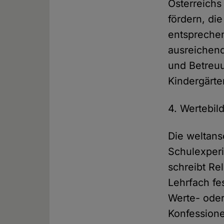
Österreichs
fördern, di
entspreche
ausreichend
und Betreuu
Kindergärte
4. Wertebil
Die weltans
Schulexper
schreibt Rel
Lehrfach f
Werte- oder
Konfessione