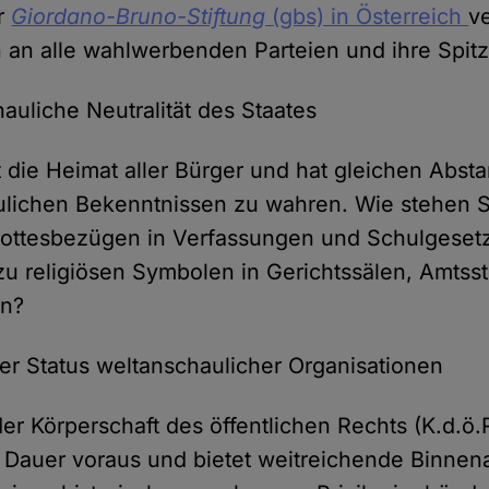
er
Giordano-Bruno-Stiftung
(gbs) in Österreich
v
 an alle wahlwerbenden Parteien und ihre Spit
hauliche Neutralität des Staates
st die Heimat aller Bürger und hat gleichen Absta
lichen Bekenntnissen zu wahren. Wie stehen S
 Gottesbezügen in Verfassungen und Schulgeset
zu religiösen Symbolen in Gerichtssälen, Amts
en?
her Status weltanschaulicher Organisationen
er Körperschaft des öffentlichen Rechts (K.d.ö.R
 Dauer voraus und bietet weitreichende Binne