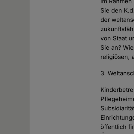
im Rahmen e
Sie den K.d
der weltansc
zukunftsfäh
von Staat u
Sie an? Wie
religiösen,
3. Weltansc
Kinderbetre
Pflegeheim
Subsidiaritä
Einrichtung
öffentlich f