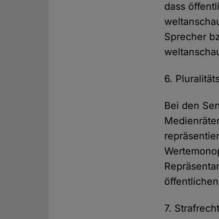
dass öffent
weltanschau
Sprecher bz
weltanscha
6. Pluralitä
Bei den Sen
Medienräten
repräsentie
Wertemonop
Repräsentan
öffentliche
7. Strafrec