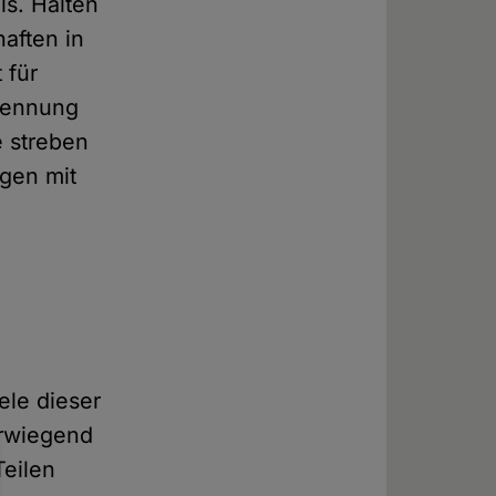
s. Halten
aften in
 für
Trennung
e streben
ägen mit
d
iele dieser
erwiegend
Teilen