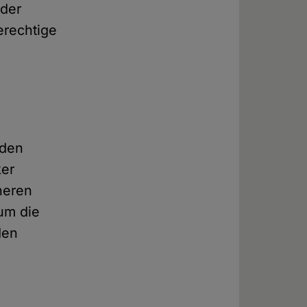
eder
erechtige
 den
ker
üheren
um die
den