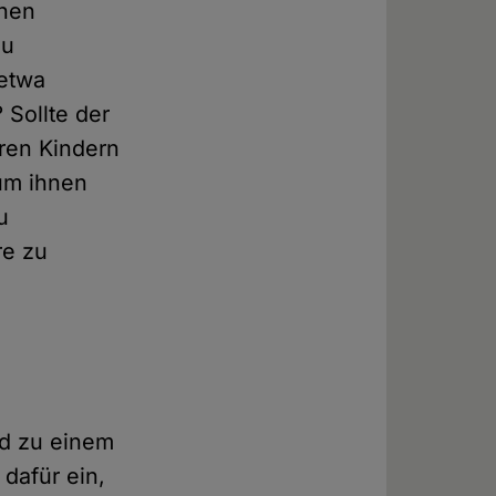
inen
zu
 etwa
 Sollte der
ren Kindern
um ihnen
u
re zu
und zu einem
dafür ein,