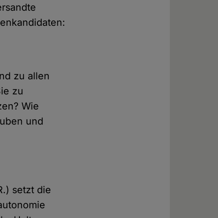
ersandte
zenkandidaten:
nd zu allen
ie zu
zen? Wie
stuben und
.) setzt die
nautonomie