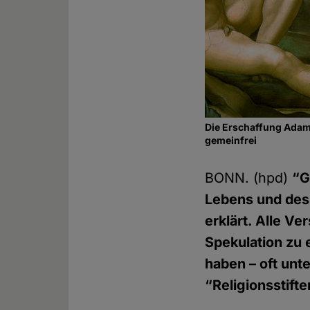
Die Erschaffung Adams
gemeinfrei
BONN. (hpd)
“G
Lebens und des 
erklärt. Alle Ve
Spekulation zu
haben – oft unt
“Religionsstifte