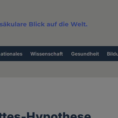
säkulare Blick auf die Welt.
extsuche
nationales
Wissenschaft
Gesundheit
Bild
ttes-Hypothese