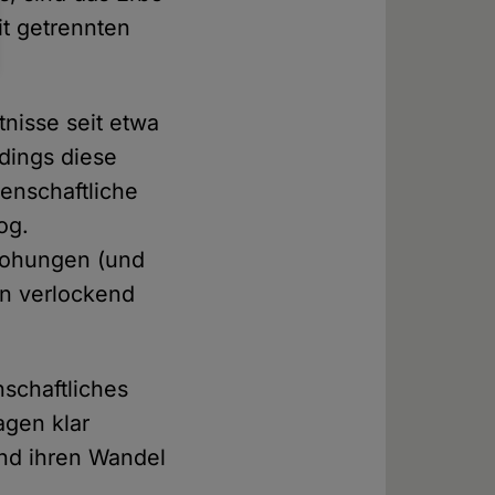
it getrennten
nisse seit etwa
dings diese
enschaftliche
og.
rohungen (und
en verlockend
schaftliches
agen klar
und ihren Wandel