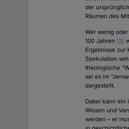
der ursprünglich
Räumen des Mit
Wer wenig oder 
100 Jahren
[3]
w
Ergebnisse zur 
Spekulation seh
theologische “
sei es im “Jens
dargestellt.
Dabei kann ein 
Wissen und Vers
werden – er mus
in geschichtlic