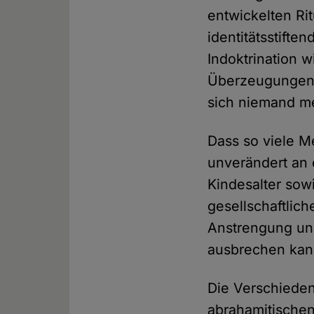
entwickelten Ri
identitätsstifte
Indoktrination w
Überzeugungen 
sich niemand meh
Dass so viele M
unverändert an 
Kindesalter sow
gesellschaftlic
Anstrengung und
ausbrechen kan
Die Verschieden
abrahamitische