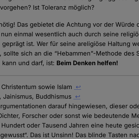
vorgehen? Ist Toleranz möglich?
t nötig! Das gebietet die Achtung vor der Würd
t nun einmal wesentlich auch durch seine religi
eprägt ist. Wer für seine areligiöse Haltung w
, sollte sich an die “Hebammen”-Methode des S
n kann und darf, ist:
Beim Denken helfen!
 Christentum sowie Islam
↩
, Jainismus, Buddhismus
↩
 Argumentationen darauf hingewiesen, dieser ode
Dichter, Forscher oder sonst wie bedeutende 
 Hundert oder Tausend Jahren eine heute gesi
„gewusst“. Das ist Unsinn! Das blinde Tasten na