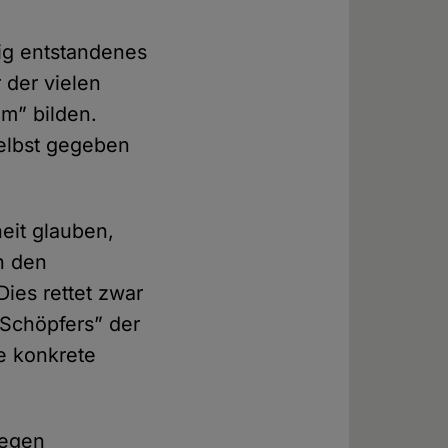
lig entstandenes
 der vielen
um” bilden.
selbst gegeben
eit glauben,
n den
ies rettet zwar
“Schöpfers” der
ne konkrete
gegen