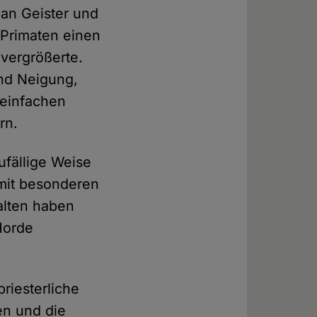
 an Geister und
 Primaten einen
 vergrößerte.
und Neigung,
 einfachen
rn.
ufällige Weise
 mit besonderen
alten haben
 Horde
riesterliche
en und die