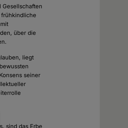
d Gesellschaften
 frühkindliche
amit
den, über die
en.
lauben, liegt
orbewussten
 Konsens seiner
lektueller
terrolle
s, sind das Erbe