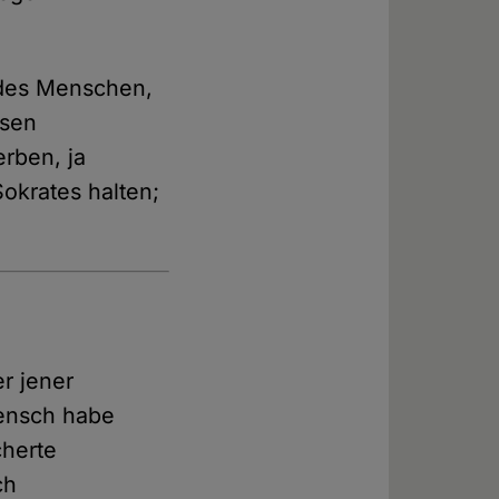
e des Menschen,
ösen
erben, ja
okrates halten;
r jener
Mensch habe
cherte
ch