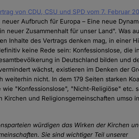
ertrag von CDU, CSU und SPD vom 7. Februar 2
n neuer Aufbruch für Europa – Eine neue Dynami
Ein neuer Zusammenhalt für unser Land". Was 
gen Inhalte des Vertrags denken mag, in einer H
finitiv keine Rede sein: Konfessionslose, die 
 Gesamtbevölkerung in Deutschland bilden und de
ermindert wächst, existieren im Denken der G
h weiterhin nicht. In dem 179 Seiten starken Koa
 wie "Konfessionslose", "Nicht-Religiöse" etc. s
von Kirchen und Religionsgemeinschaften umso in
ionsparteien würdigen das Wirken der Kirchen u
meinschaften. Sie sind wichtiger Teil unserer