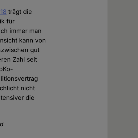
018
trägt die
k für
auch immer man
insicht kann von
inzwischen gut
ren Zahl seit
roKo-
litionsvertrag
chlicht nicht
tensiver die
nd