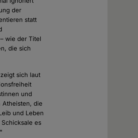
al ignoriert
zung der
tieren statt
d
– wie der Titel
n, die sich
eigt sich laut
onsfreiheit
stinnen und
 Atheisten, die
 Leib und Leben
 Schicksale es
"