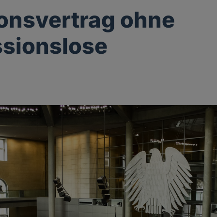
ionsvertrag ohne
sionslose
g