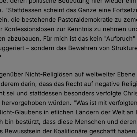
e, deren politische Bedeutung hier wieder einm
ka. "Stattdessen scheint das Ganze eine Fortset
n, die bestehende Pastoraldemokratie zu zemen
r Konfessionslosen zur Kenntnis zu nehmen un
en abzubauen. Für mich ist das kein "Aufbruch" 
uggeriert – sondern das Bewahren von Strukture
"
genüber Nicht-Religiösen auf weltweiter Ebene z
nderem darin, dass das Recht auf negative Religi
nt sei und stattdessen besonders verfolgte Chri
t hervorgehoben würden. "Was ist mit verfolgten
Nicht-Glaubens in etlichen Ländern der Welt an
ch bin bestürzt, dass diese Menschen und deren
as Bewusstsein der Koalitionäre geschafft haben.