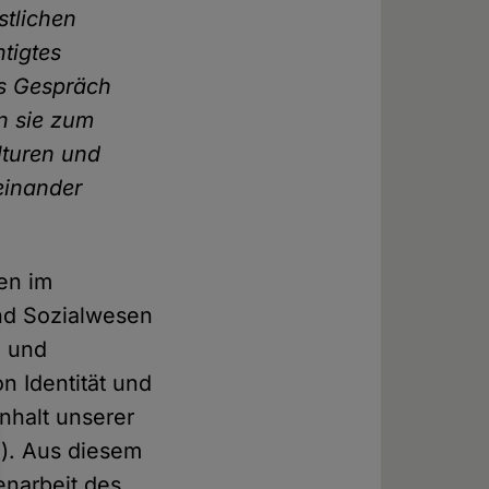
stlichen
tigtes
as Gespräch
n sie zum
lturen und
einander
en im
und Sozialwesen
n und
on Identität und
nhalt unserer
.). Aus diesem
narbeit des