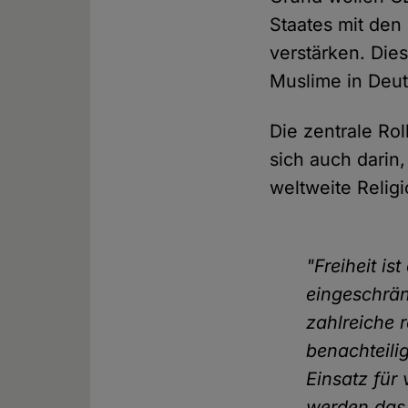
Staates mit den
verstärken. Dies
Muslime in Deuts
Die zentrale Rol
sich auch darin
weltweite Religi
"Freiheit i
eingeschränk
zahlreiche r
benachteili
Einsatz für 
werden das 