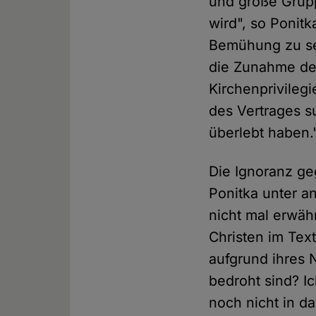
und große Grupp
wird", so Ponit
Bemühung zu sei
die Zunahme de
Kirchenprivilegi
des Vertrages s
überlebt haben.
Die Ignoranz ge
Ponitka unter a
nicht mal erwäh
Christen im Tex
aufgrund ihres 
bedroht sind? I
noch nicht in d