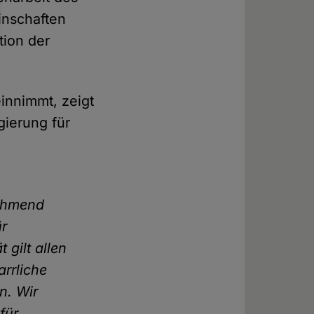
inschaften
tion der
einnimmt, zeigt
gierung für
nehmend
ür
 gilt allen
arrliche
en. Wir
für