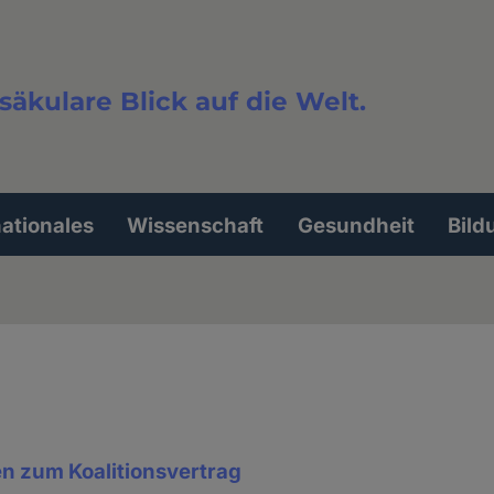
säkulare Blick auf die Welt.
extsuche
nationales
Wissenschaft
Gesundheit
Bild
n zum Koalitionsvertrag