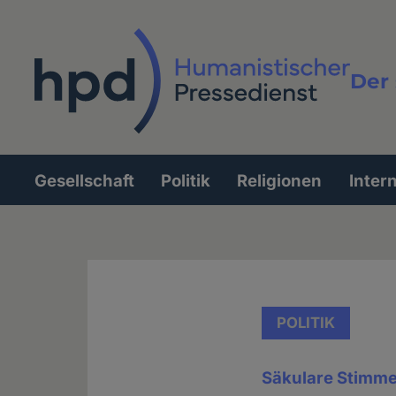
Direkt
zum
Inhalt
Der 
Vollt
Gesellschaft
Politik
Religionen
Inter
Hauptnavigation
POLITIK
Säkulare Stimme