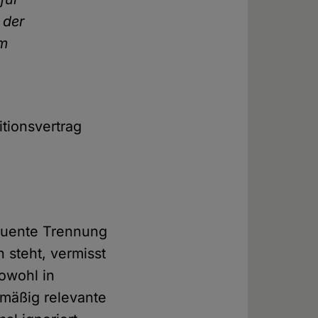
 der
im
tionsvertrag
equente Trennung
 steht, vermisst
sowohl in
nmäßig relevante