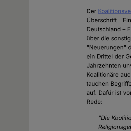
Der
Koalitionsv
Überschrift "Ei
Deutschland – 
über die sonsti
"Neuerungen" de
ein Drittel der
Jahrzehnten unv
Koalitionäre auc
tauchen Begriffe
auf. Dafür ist 
Rede:
"Die Koalit
Religionsge