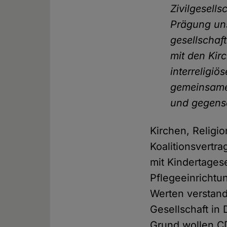
Zivilgesells
Prägung uns
gesellschaf
mit den Kir
interreligi
gemeinsame 
und gegense
Kirchen, Relig
Koalitionsvertr
mit Kindertages
Pflegeeinrichtun
Werten verstand
Gesellschaft in
Grund wollen C