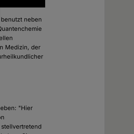
n benutzt neben
 Quantenchemie
ellen
n Medizin, der
rheilkundlicher
eben: "Hier
on
stellvertretend