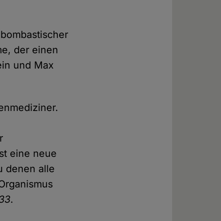
n bombastischer
me, der einen
tein und Max
enmediziner.
r
st eine neue
u denen alle
 Organismus
r33
.