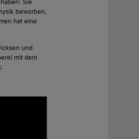
 haben: Sie
Physik beworben,
men hat eine
ricksen und
berei mit dem
.