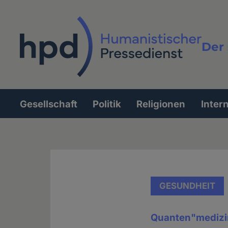
Direkt
zum
Inhalt
Der 
Vollt
Gesellschaft
Politik
Religionen
Inter
Hauptnavigation
GESUNDHEIT
Quanten"medizi