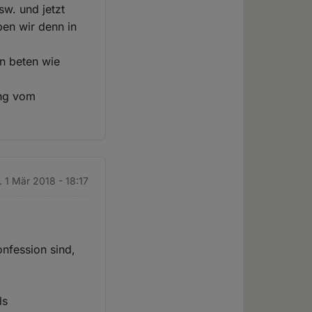
w. und jetzt
ben wir denn in
en beten wie
ung vom
. 1 Mär 2018 - 18:17
nfession sind,
ls