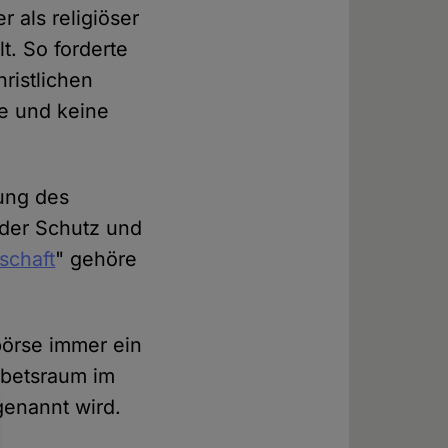
 als religiöser
t. So forderte
ristlichen
e und keine
fung des
 der Schutz und
schaft
" gehöre
börse immer ein
ebetsraum im
genannt wird.