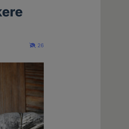
kere
26