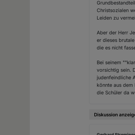
Grundbestandtei
Christsozialen 
Leiden zu verme
Aber der Herr Je
er dieses brutal
die es nicht fas
Bei seinem ""kla
vorsichtig sein.
judenfeindliche
könnte aus dem 
die Schüler da w
Diskussion anzeig
Gerhard Streminge