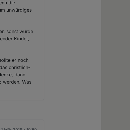
enn die
 um unwürdiges
er, sonst würde
nender Kinder,
ollte er noch
as christlich-
denke, dann
tz werden. Was
 1 Mär 2018 - 19:59