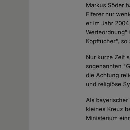
Markus Söder hat
Eiferer nur weni
er im Jahr 2004
Werteordnung" i
Kopftücher", so
Nur kurze Zeit 
sogenannten "Go
die Achtung reli
und religiöse S
Als bayerischer
kleines Kreuz b
Ministerium einr