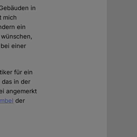
n Gebäuden in
t mich
ndern ein
r wünschen,
bei einer
iker für ein
 das in der
ei angemerkt
ambel
der