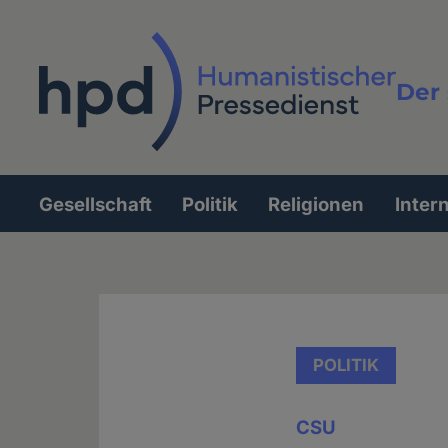
Direkt
zum
Inhalt
Der 
Vollt
Gesellschaft
Politik
Religionen
Inter
Hauptnavigation
POLITIK
CSU