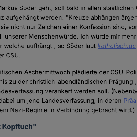
rkus Söder geht, soll bald in allen staatliche
uz aufgehängt werden: "Kreuze abhängen ärger
sie nicht nur Zeichen einer Konfession sind, so
il unserer Menschenwürde. Ich würde mir meh
 welche aufhängt", so Söder laut
katholisch.de
er CSU.
itischen Aschermittwoch plädierte der CSU-Polit
nis zu der christlich-abendländischen Prägung",
ndesverfassung verankert werden soll. (Nebenb
 dabei um jene Landesverfassung, in deren
Prä
dem Nazi-Regime in Verbindung gebracht wird.)
tt Kopftuch"