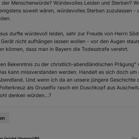
l der Menschenwürde? Würdevolles Leiden und Sterben? W
wenigstens soweit wären, würdevolles Sterben zuzulassen -
iden.
sus durfte würdevoll leiden, sehr zur Freude von Herrn Söd
e Gerät nicht aufhängen lassen wollen - vor den Augen stau
sen können, dass man in Bayern die Todesstrafe verehrt.
ren Bekenntnis zu der christlich-abendländischen Prägung" s
 Das kann missverstanden werden. Handelt es sich doch um d
 Abendland. Und wenn ich da an unsere jüngere Geschichte 
Folterkreuz als Gruselfix rasch ein Duschkopf aus Auschwi
ohl denken würden...?
en
r (nicht überprüft)
Do.