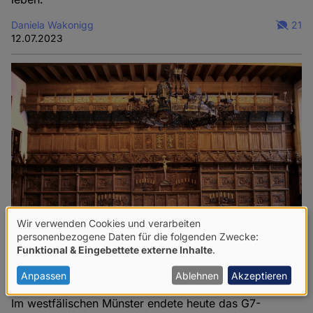
Daniela Wakonigg
21
12.07.2023
Wir verwenden Cookies und verarbeiten
Verwendung
personenbezogene Daten für die folgenden Zwecke:
Funktional & Eingebettete externe Inhalte
.
von
Münster hat's mit dem Kreuz
personenbezogenen
Anpassen
Ablehnen
Akzeptieren
Daten
Im westfälischen Münster endete heute das G7-