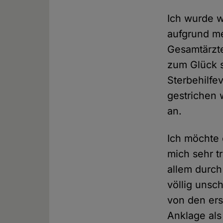
Ich wurde wi
aufgrund me
Gesamtärztes
zum Glück s
Sterbehilfe
gestrichen 
an.
Ich möchte 
mich sehr t
allem durch
völlig unsc
von den ers
Anklage als