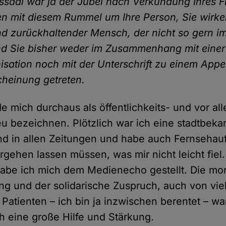
ssaal war ja der Jubel nach Verkündung Ihres F
en mit diesem Rummel um Ihre Person, Sie wirken
d zurückhaltender Mensch, der nicht so gern im
nd Sie bisher weder im Zusammenhang mit einer
isation noch mit der Unterschrift zu einem Appel
cheinung getreten.
de mich durchaus als öffentlichkeits- und vor al
 bezeichnen. Plötzlich war ich eine stadtbeka
and in allen Zeitungen und habe auch Fernseha
rgehen lassen müssen, was mir nicht leicht fiel.
abe ich mich dem Medienecho gestellt. Die mor
ng und der solidarische Zuspruch, auch von vie
Patienten – ich bin ja inzwischen berentet – w
ch eine große Hilfe und Stärkung.