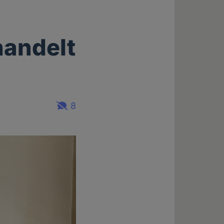
handelt
8