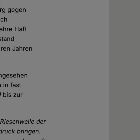
urg gegen
uch
ahre Haft
stand
eren Jahren
chgesehen
in fast
d
bis zur
Riesenwelle der
ruck bringen.