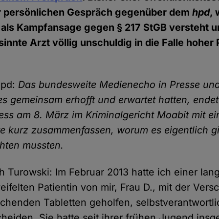
hr persönlichen Gespräch gegenüber dem
hpd
,
zt als Kampfansage gegen § 217 StGB versteht u
innte Arzt völlig unschuldig in die Falle hohe
hpd:
Das bundesweite Medienecho in Presse un
es gemeinsam erhofft und erwartet hatten, endet
zess am 8. März im Kriminalgericht Moabit mit e
te kurz zusammenfassen, worum es eigentlich g
chten mussten.
ph Turowski: Im Februar 2013 hatte ich einer lan
eifelten Patientin von mir, Frau D., mit der Ver
chenden Tabletten geholfen, selbstverantwortl
heiden. Sie hatte seit ihrer frühen Jugend ins