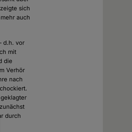
 zeigte sich
nmehr auch
 d.h. vor
ich mit
d die
em Verhör
ahre nach
chockiert.
ngeklagter
 zunächst
r durch