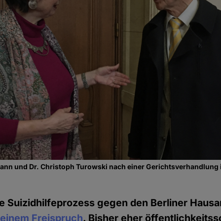
mann und Dr. Christoph Turowski nach einer Gerichtsverhandlung
e Suizidhilfeprozess gegen den Berliner Hausa
 einem Freispruch
. Bisher eher öffentlichkeitss