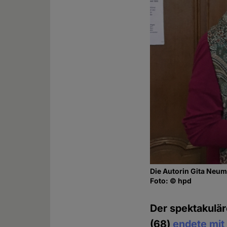
Die Autorin Gita Neu
Foto: © hpd
Der spektakulär
(68)
endete mit