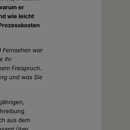
 warum er
nd wie leicht
r Prozesskosten
d Fernsehen war
e Ihr
inem Freispruch.
ing und was Sie
gjährigen,
schreibung
ich aus dem
gesamt über