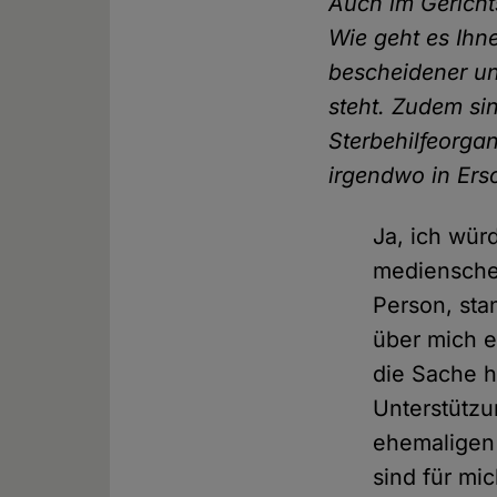
Auch im Gericht
Wie geht es Ihn
bescheidener un
steht. Zudem si
Sterbehilfeorgan
irgendwo in Ers
Ja, ich wür
medienscheu
Person, st
über mich e
die Sache h
Unterstützu
ehemaligen 
sind für mi