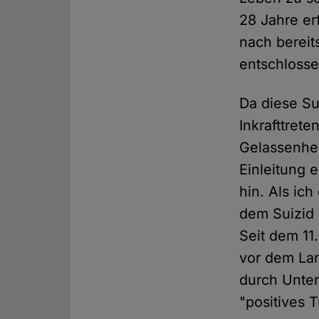
28 Jahre erf
nach berei
entschlosse
Da diese Su
Inkrafttrete
Gelassenhei
Einleitung 
hin. Als ic
dem Suizid 
Seit dem 11
vor dem Lan
durch Unte
"positives T