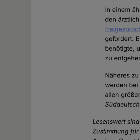
In einem äh
den ärztlich
freigespro
gefordert. 
benötigte, 
zu entgehe
Näheres zu
werden bei 
allen größ
Süddeutsc
Lesenswert sind
Zustimmung für