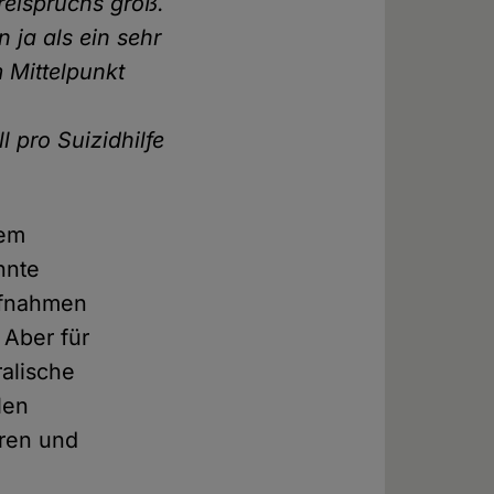
reispruchs groß.
 ja als ein sehr
 Mittelpunkt
l pro Suizidhilfe
lem
nnte
ufnahmen
 Aber für
alische
len
aren und