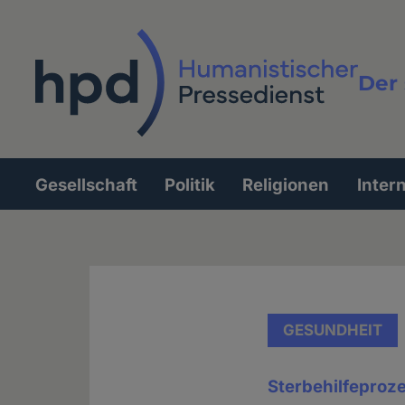
Direkt
zum
Inhalt
Der 
Vollt
Gesellschaft
Politik
Religionen
Inter
Hauptnavigation
GESUNDHEIT
Sterbehilfeproze