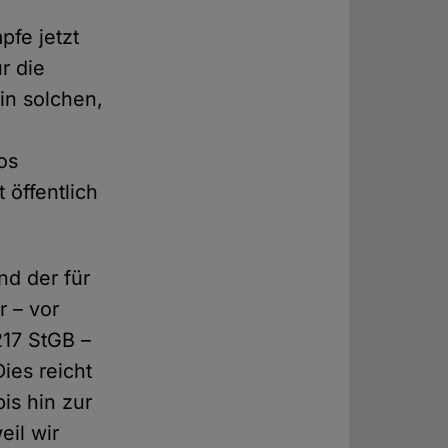
pfe jetzt
r die
 in solchen,
os
 öffentlich
nd der für
r – vor
217 StGB –
ies reicht
is hin zur
eil wir