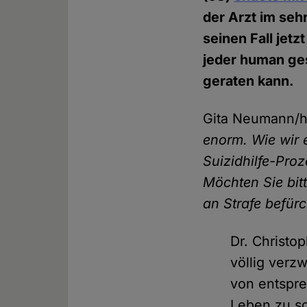
der Arzt im se
seinen Fall jet
jeder human ges
geraten kann.
Gita Neumann/
enorm. Wie wir 
Suizidhilfe-Pro
Möchten Sie bit
an Strafe befür
Dr. Christo
völlig verzw
von entspre
Leben zu sc