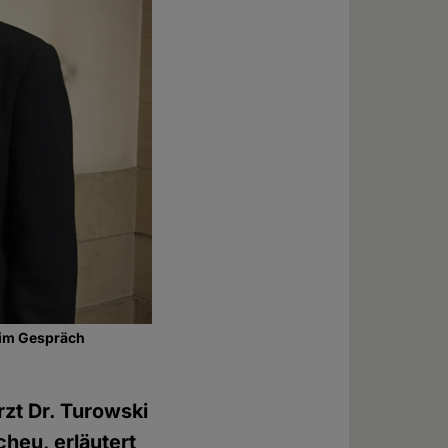
 im Gespräch
rzt Dr. Turowski
cheu, erläutert