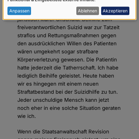
von
personenbezogenen
Anpassen
Ablehnen
Akzeptieren
Ich bin vor den Kadi gezerrt worden bei
juristisch klarer Unschuld: Beihilfe zum
Daten
freiverantwortlichen Suizid war zur Tatzeit
und
straflos und Rettungsmaßnahmen gegen
Cookies
den ausdrücklichen Willen des Patienten
wären umgekehrt sogar strafbare
Körperverletzung gewesen. Die Patientin
hatte jederzeit die Tatherrschaft. Ich habe
lediglich Beihilfe geleistet. Heute haben
wir es hingegen mit einem neuen
Straftatbestand bei der Suizidhilfe zu tun.
Jeder unschuldige Mensch kann jetzt
noch eher in eine solche Situation geraten
wie ich.
Wenn die Staatsanwaltschaft Revision