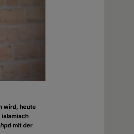
n wird, heute
 islamisch
r
hpd
mit der