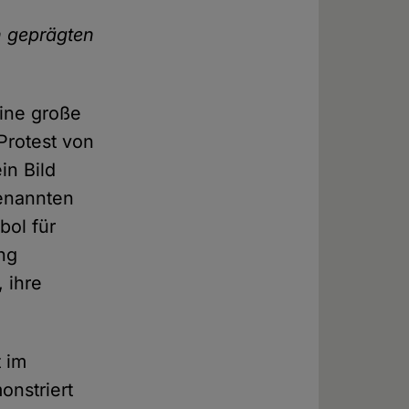
h geprägten
eine große
rotest von
in Bild
genannten
bol für
ng
 ihre
t im
onstriert