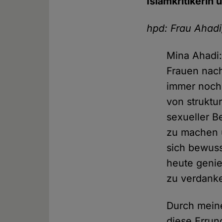
Islamkritikerin
hpd: Frau Ahadi
Mina Ahadi:
Frauen nach
immer noch 
von struktu
sexueller B
zu machen u
sich bewuss
heute genie
zu verdank
Durch meine
diese Errun