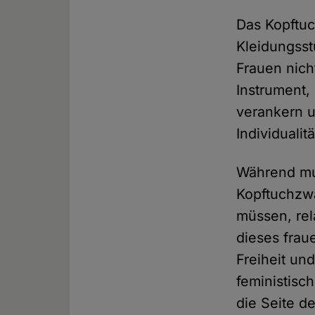
Das Kopftuc
Kleidungsst
Frauen nich
Instrument,
verankern u
Individuali
Während mut
Kopftuchzwa
müssen, rel
dieses frau
Freiheit un
feministisc
die Seite de