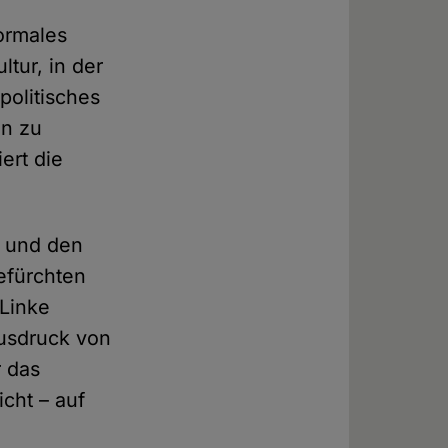
normales
ltur, in der
politisches
en zu
ert die
h und den
efürchten
 Linke
Ausdruck von
r das
icht – auf