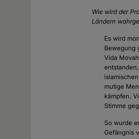
Wie wird der Pr
Ländern wahr
Es wird mom
Bewegung g
Vida Movahed
entstanden,
islamischen
mutige Men
kämpfen. Vi
Stimme geg
So wurde er
Gefängnis ve