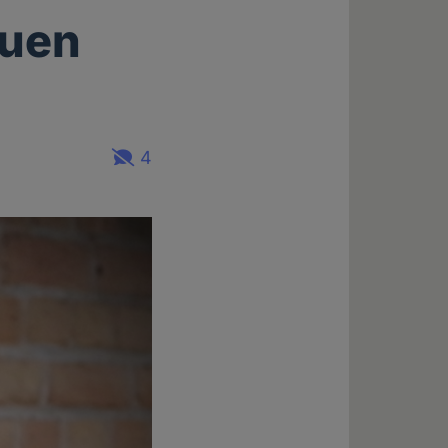
auen
4