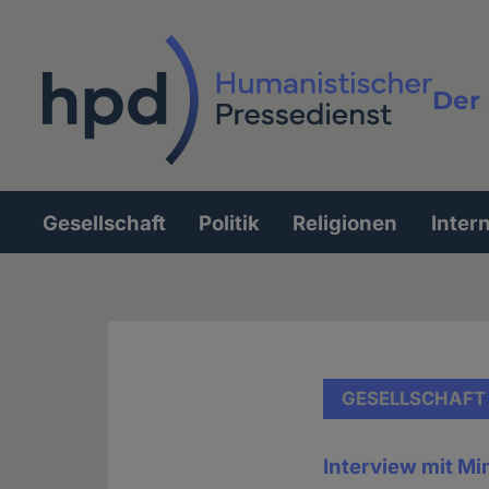
Direkt
zum
Inhalt
Der 
Vollt
Gesellschaft
Politik
Religionen
Inter
Hauptnavigation
GESELLSCHAFT
Interview mit Mi