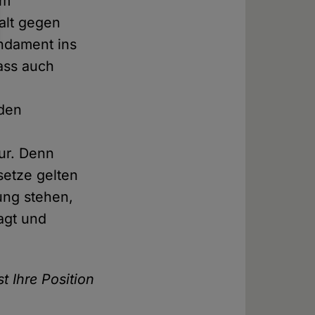
im
alt gegen
undament ins
ass auch
den
tur. Denn
setze gelten
ung stehen,
agt und
t Ihre Position