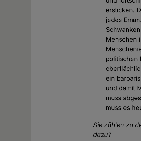
und fortsch
ersticken. 
jedes Emanz
Schwanken b
Menschen in
Menschenre
politischen
oberflächli
ein barbari
und damit 
muss abgesc
muss es heu
Sie zählen zu de
dazu?