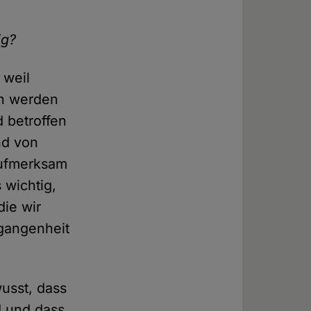
ig?
 weil
en werden
d betroffen
nd von
 aufmerksam
 wichtig,
die wir
rgangenheit
usst, dass
d und dass