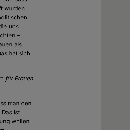
ft wurden.
olitischen
die uns
achten –
auen als
as hat sich
rn für Frauen
dass man den
 Das ist
rung wollen