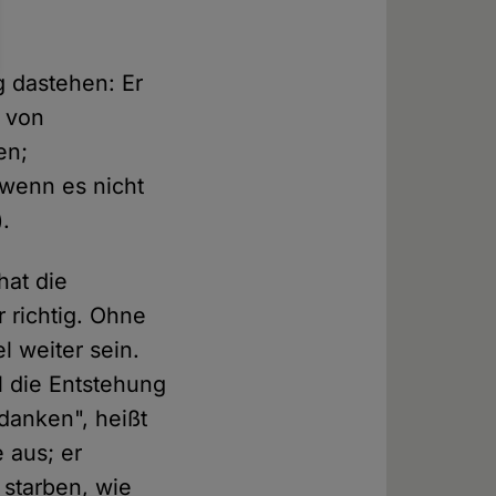
 dastehen: Er
g von
en;
 wenn es nicht
.
hat die
r richtig. Ohne
l weiter sein.
l die Entstehung
danken", heißt
 aus; er
 starben, wie