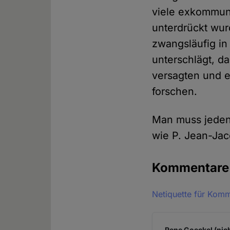
viele exkommuni
unterdrückt wur
zwangsläufig in
unterschlägt, d
versagten und e
forschen.
Man muss jedenf
wie P. Jean-Jac
Kommentar
Netiquette für Kom
Rene Goeckel (nich