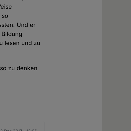
Weise
 so
ssten. Und er
 Bildung
zu lesen und zu
m so zu denken
13 Dez 2017 - 12:06