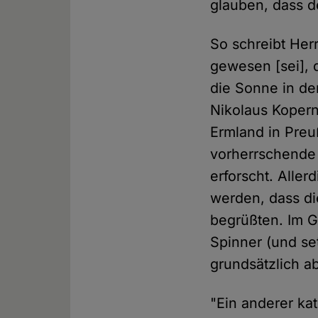
glauben, dass de
So schreibt Her
gewesen [sei], d
die Sonne in den
Nikolaus Kopern
Ermland in Preuß
vorherrschende 
erforscht. Alle
werden, dass die
begrüßten. Im Ge
Spinner (und se
grundsätzlich ab
"Ein anderer kat