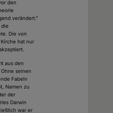
vor den
heorie
gend verändert."
 die
te. Die von
Kirche hat nur
akzeptiert.
mt aus den
] Ohne seinen
mende Fabeln
äßt, Namen zu
ter der
arles Darwin
ließlich war er