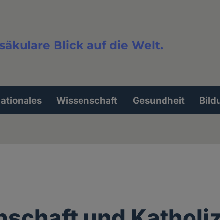
säkulare Blick auf die Welt.
extsuche
nationales
Wissenschaft
Gesundheit
Bild
schaft und Katholi