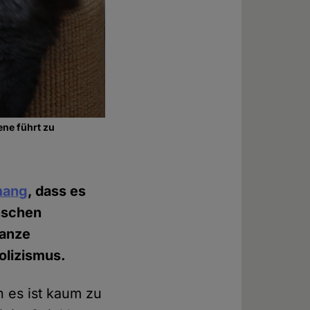
ene führt zu
mang
, dass es
enschen
ganze
holizismus.
 es ist kaum zu