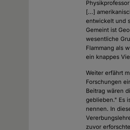
Physikprofessor
[...] amerikanis
entwickelt und 
Gemeint ist Geor
wesentliche Gr
Flammang als wi
ein knappes Vier
Weiter erfährt 
Forschungen ein
Beitrag wären d
geblieben." Es i
nennen. In dies
Vererbungslehre
zuvor erforschte