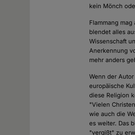
kein Mönch oder
Flammang mag al
blendet alles au
Wissenschaft un
Anerkennung von
mehr anders geh
Wenn der Autor s
europäische Kult
diese Religion 
"Vielen Christe
wie auch die We
es weiter. Das 
"vergißt" zu er