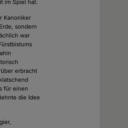
t im Spiel hat.
er Kanoniker
 Erde, sondern
sächlich war
Fürstbistums
dahin
torisch
rüber erbracht
 klatschend
s für einen
lehnte die Idee
gier,