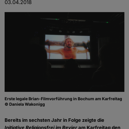
03.04.2018
Erste legale Brian-Filmvorführung in Bochum am Karfreitag
Ma
© Daniela Wakonigg
Br
© 
Bereits im sechsten Jahr in Folge zeigte die
Initiative
Religionsfrei im Revier
am Karfreitag den