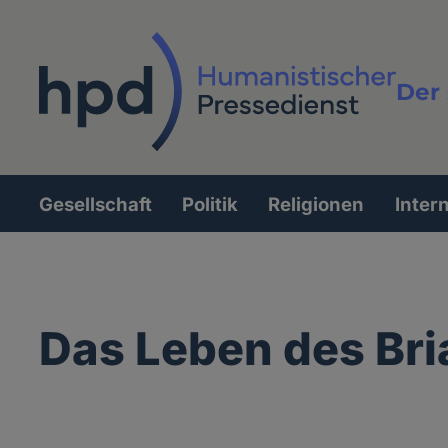
Direkt
zum
Inhalt
Der 
Vollt
Gesellschaft
Politik
Religionen
Inter
Hauptnavigation
Das Leben des Bri