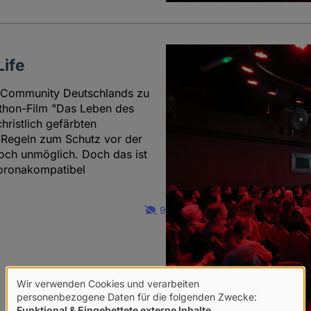
Life
en Community Deutschlands zu
thon-Film "Das Leben des
ristlich gefärbten
 Regeln zum Schutz vor der
ch unmöglich. Doch das ist
 coronakompatibel
9
Wir verwenden Cookies und verarbeiten
Verwendung
personenbezogene Daten für die folgenden Zwecke:
Funktional & Eingebettete externe Inhalte
.