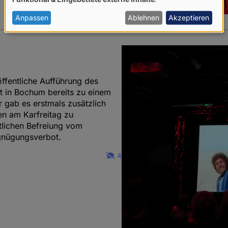
von
personenbezogenen
Anpassen
Ablehnen
Akzeptieren
Daten
und
Cookies
ffentliche Aufführung des
t in Bochum bereits zu einem
r gab es erstmals zusätzlich
en am Karfreitag zu
mtlichen Befreiung vom
rgnügungsverbot.
4