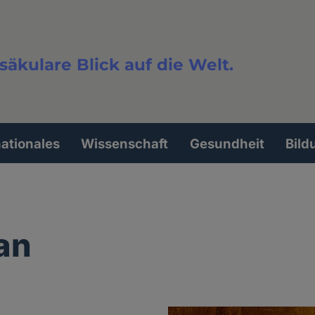
säkulare Blick auf die Welt.
extsuche
nationales
Wissenschaft
Gesundheit
Bild
an