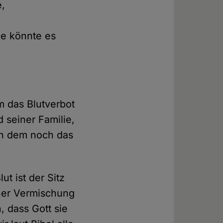
e,
ie könnte es
m das Blutverbot
d seiner Familie,
 in dem noch das
t ist der Sitz
iner Vermischung
, dass Gott sie