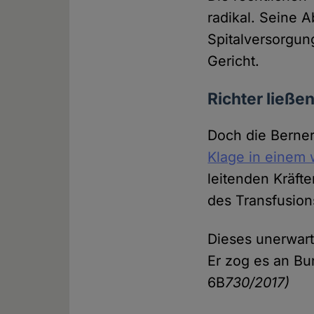
radikal. Seine 
Spitalversorgun
Gericht.
Richter ließen
Doch die Berner
Klage in einem 
leitenden Kräft
des Transfusion
Dieses unerwarte
Er zog es an Bu
6B
730/2017)