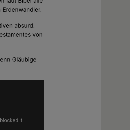
 laut Bibel alle
n Erdenwandler.
tiven absurd.
Testamentes von
 wenn Gläubige