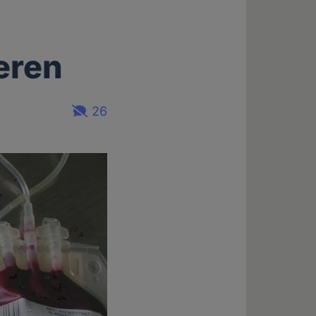
eren
26