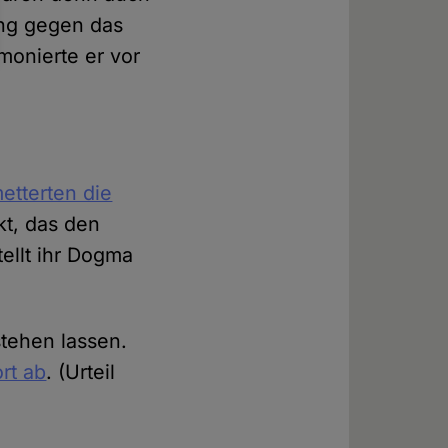
ung gegen das
monierte er vor
etterten die
ikt, das den
tellt ihr Dogma
stehen lassen.
rt ab
. (Urteil