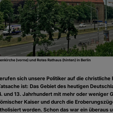
enkirche (vorne) und Rotes Rathaus (hinten) in Berlin
rufen sich unsere Politiker auf die christlich
atsache ist: Das Gebiet des heutigen Deutschla
. und 13. Jahrhundert mit mehr oder weniger G
ömischer Kaiser und durch die Eroberungszüg
holisiert worden. Schon das war ein überaus u