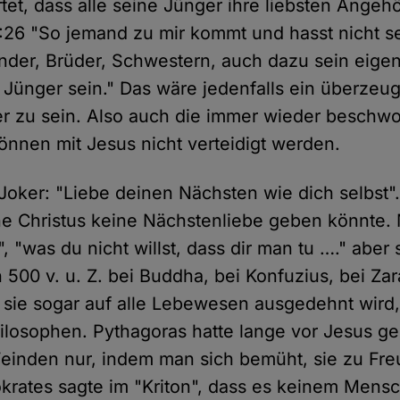
rtet, dass alle seine Jünger ihre liebsten Angehö
:26 "So jemand zu mir kommt und hasst nicht se
inder, Brüder, Schwestern, auch dazu sein eige
 Jünger sein." Das wäre jedenfalls ein überzeu
er zu sein. Also auch die immer wieder beschw
önnen mit Jesus nicht verteidigt werden.
Joker: "Liebe deinen Nächsten wie dich selbst".
ne Christus keine Nächstenliebe geben könnte. 
 "was du nicht willst, dass dir man tu …." aber
500 v. u. Z. bei Buddha, bei Konfuzius, bei Zar
sie sogar auf alle Lebewesen ausgedehnt wird,
ilosophen. Pythagoras hatte lange vor Jesus g
Feinden nur, indem man sich bemüht, sie zu Fr
rates sagte im "Kriton", dass es keinem Mensc