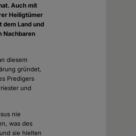
hat. Auch mit
er Heiligtümer
at dem Land und
en Nachbaren
 an diesem
lärung gründet,
des Predigers
riester und
esus nie
en, was des
und sie hielten