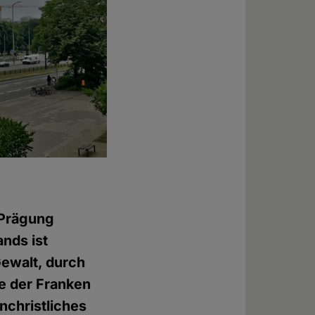
e Prägung
nds ist
ewalt, durch
e der Franken
nchristliches