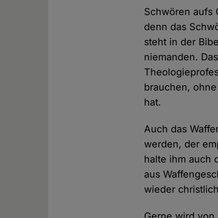
Schwören aufs Gr
denn das Schwör
steht in der Bib
niemanden. Das 
Theologieprofess
brauchen, ohne 
hat.
Auch das Waffen
werden, der emp
halte ihm auch 
aus Waffengesch
wieder christli
Gerne wird von 