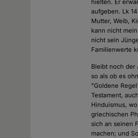
hielten. Er erwa
aufgeben. Lk 14
Mutter, Weib, K
kann nicht mein
nicht sein Jüng
Familienwerte k
Bleibt noch der 
so als ob es oh
"Goldene Regel",
Testament, auch 
Hinduismus, wo 
griechischen Ph
sich an seinen 
machen; und Sok