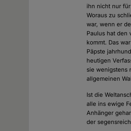
ihn nicht nur f
Woraus zu schl
war, wenn er de
Paulus hat den 
kommt. Das war 
Päpste jahrhund
heutigen Verfas
sie wenigstens 
allgemeinen Wa
Ist die Weltansc
alle ins ewige 
Anhänger gehand
der segensreic