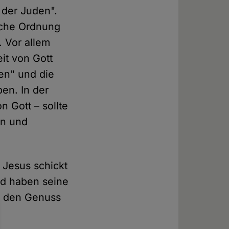
 der Juden".
sche Ordnung
. Vor allem
it von Gott
en" und die
en. In der
 Gott – sollte
en und
. Jesus schickt
nd haben seine
n den Genuss