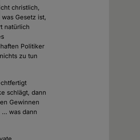
ht christlich,
 was Gesetz ist,
t natürlich
es
haften Politiker
nichts zu tun
htfertigt
ke schlägt, dann
 den Gewinnen
st … was dann
vate