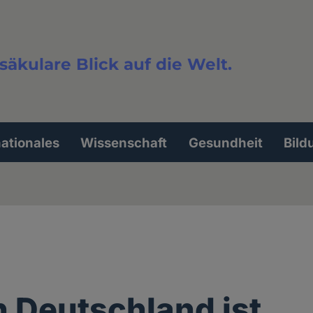
säkulare Blick auf die Welt.
extsuche
nationales
Wissenschaft
Gesundheit
Bild
 Deutschland ist