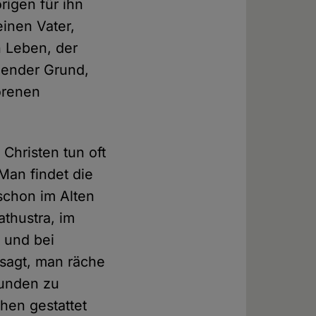
rigen für ihn
inen Vater,
n Leben, der
gender Grund,
orenen
 Christen tun oft
Man findet die
 schon im Alten
athustra, im
 und bei
esagt, man räche
eunden zu
hen gestattet