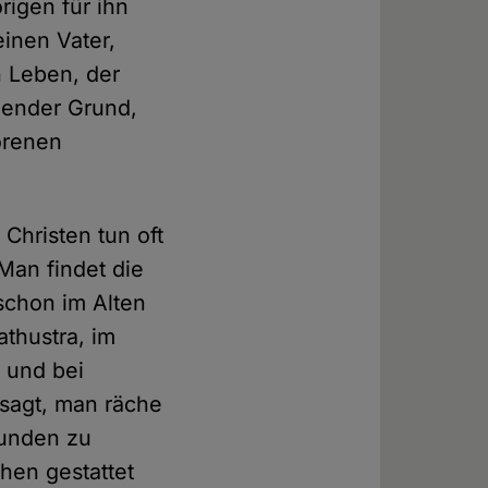
rigen für ihn
inen Vater,
n Leben, der
gender Grund,
orenen
 Christen tun oft
Man findet die
 schon im Alten
athustra, im
 und bei
esagt, man räche
eunden zu
hen gestattet