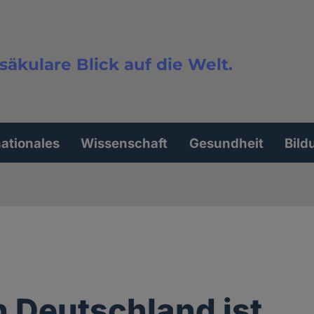
säkulare Blick auf die Welt.
extsuche
nationales
Wissenschaft
Gesundheit
Bild
 Deutschland ist