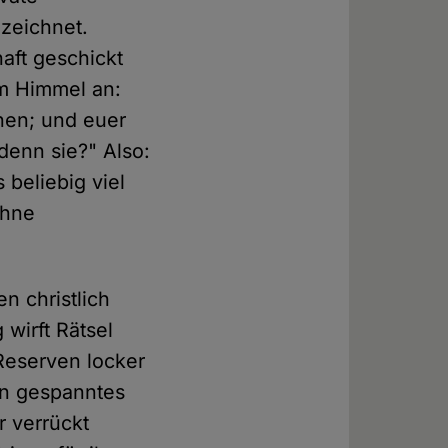
ezeichnet.
aft geschickt
em Himmel an:
unen; und euer
 denn sie?" Also:
 beliebig viel
ohne
n christlich
wirft Rätsel
 Reserven locker
ein gespanntes
r verrückt