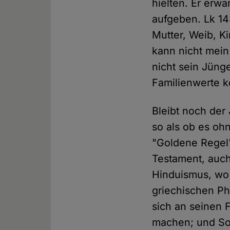
hielten. Er erwa
aufgeben. Lk 14
Mutter, Weib, K
kann nicht mein
nicht sein Jüng
Familienwerte k
Bleibt noch der 
so als ob es oh
"Goldene Regel",
Testament, auch 
Hinduismus, wo 
griechischen Ph
sich an seinen 
machen; und Sok