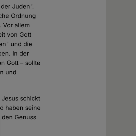
 der Juden".
sche Ordnung
. Vor allem
it von Gott
en" und die
en. In der
 Gott – sollte
en und
. Jesus schickt
nd haben seine
n den Genuss