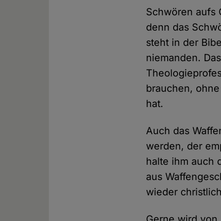
Schwören aufs Gr
denn das Schwör
steht in der Bib
niemanden. Das 
Theologieprofess
brauchen, ohne 
hat.
Auch das Waffen
werden, der emp
halte ihm auch 
aus Waffengesch
wieder christli
Gerne wird von 