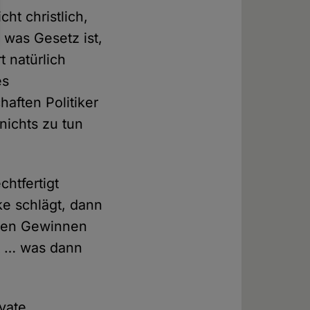
ht christlich,
 was Gesetz ist,
t natürlich
es
haften Politiker
nichts zu tun
htfertigt
ke schlägt, dann
 den Gewinnen
st … was dann
vate