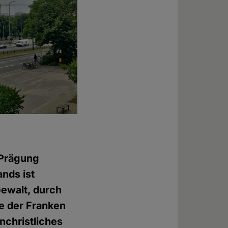
e Prägung
nds ist
ewalt, durch
e der Franken
nchristliches