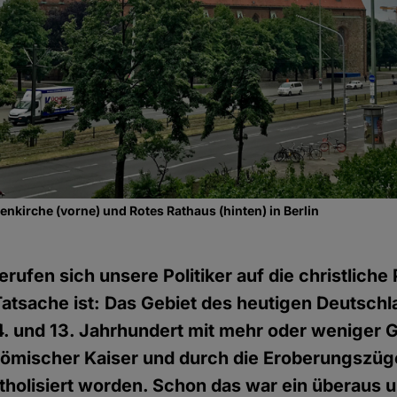
enkirche (vorne) und Rotes Rathaus (hinten) in Berlin
rufen sich unsere Politiker auf die christlich
atsache ist: Das Gebiet des heutigen Deutschla
. und 13. Jahrhundert mit mehr oder weniger G
ömischer Kaiser und durch die Eroberungszüg
holisiert worden. Schon das war ein überaus u