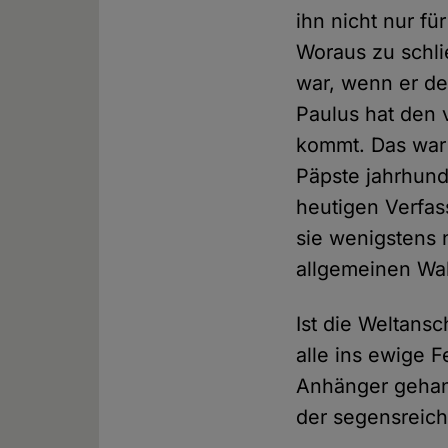
ihn nicht nur f
Woraus zu schl
war, wenn er de
Paulus hat den 
kommt. Das war 
Päpste jahrhund
heutigen Verfas
sie wenigstens 
allgemeinen Wa
Ist die Weltansc
alle ins ewige 
Anhänger gehand
der segensreic