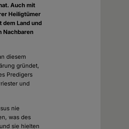
hat. Auch mit
er Heiligtümer
at dem Land und
en Nachbaren
 an diesem
lärung gründet,
des Predigers
riester und
esus nie
en, was des
und sie hielten