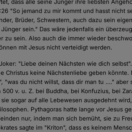
rtet, dass alle seine Jünger ihre liebsten Angehö
:26 "So jemand zu mir kommt und hasst nicht se
inder, Brüder, Schwestern, auch dazu sein eige
 Jünger sein." Das wäre jedenfalls ein überzeu
er zu sein. Also auch die immer wieder beschw
önnen mit Jesus nicht verteidigt werden.
Joker: "Liebe deinen Nächsten wie dich selbst".
ne Christus keine Nächstenliebe geben könnte. 
 "was du nicht willst, dass dir man tu …." aber
500 v. u. Z. bei Buddha, bei Konfuzius, bei Zar
sie sogar auf alle Lebewesen ausgedehnt wird,
ilosophen. Pythagoras hatte lange vor Jesus g
Feinden nur, indem man sich bemüht, sie zu Fr
rates sagte im "Kriton", dass es keinem Mensc