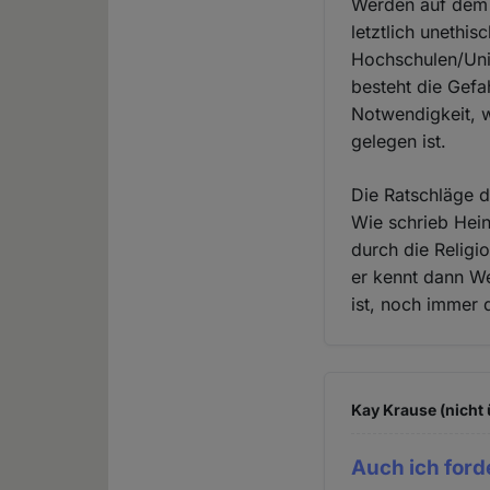
Werden auf dem 
letztlich unethis
Hochschulen/Uni
besteht die Gefah
Notwendigkeit, w
gelegen ist.
Die Ratschläge d
Wie schrieb Hein
durch die Religio
er kennt dann We
ist, noch immer 
Kay Krause (nicht 
Auch ich ford