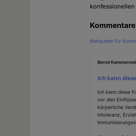
konfessionelle
Kommentar
Netiquette für Kom
Bernd Kammermeier
Ich kann dies
Ich kann diese F
vor den Einflüsse
körperliche Vers
Intoleranz, Erzi
Immunisierungsst