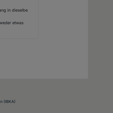
ang in dieselbe
" weder etwas
en (IBKA)