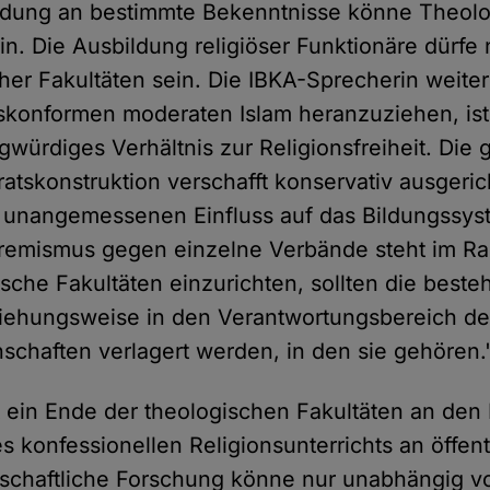
ndung an bestimmte Bekenntnisse könne Theolo
n. Die Ausbildung religiöser Funktionäre dürfe 
cher Fakultäten sein. Die IBKA-Sprecherin weiter
tskonformen moderaten Islam heranzuziehen, ist 
agwürdiges Verhältnis zur Religionsfreiheit. Die g
ratskonstruktion verschafft konservativ ausgeri
 unangemessenen Einfluss auf das Bildungssys
remismus gegen einzelne Verbände steht im Ra
ische Fakultäten einzurichten, sollten die best
ziehungsweise in den Verantwortungsbereich de
schaften verlagert werden, in den sie gehören.
t ein Ende der theologischen Fakultäten an de
s konfessionellen Religionsunterrichts an öffen
nschaftliche Forschung könne nur unabhängig v