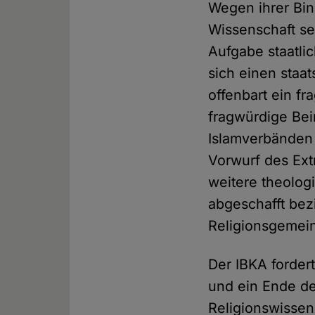
Wegen ihrer Bi
Wissenschaft sei
Aufgabe staatli
sich einen staa
offenbart ein fr
fragwürdige Bei
Islamverbänden
Vorwurf des Ext
weitere theolog
abgeschafft be
Religionsgemein
Der IBKA forder
und ein Ende de
Religionswisse