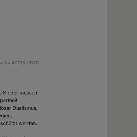
o. 5 Jul 2018 - 12:11
de Kinder müssen
partheit,
iöser Dualismus,
egien,
eschützt werden.