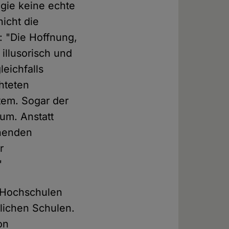
gie keine echte
nicht die
: "Die Hoffnung,
illusorisch und
leichfalls
chteten
tem. Sogar der
um. Anstatt
ehenden
r
"
n Hochschulen
tlichen Schulen.
on