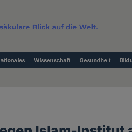
säkulare Blick auf die Welt.
extsuche
nationales
Wissenschaft
Gesundheit
Bild
egen Islam-Institut 