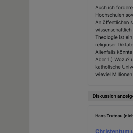
Auch ich fordere
Hochschulen sowi
An öffentlichen 
wissenschaftlich
Theologie ist ei
religiöser Diktato
Allenfalls könnt
Aber 1.) Wozu? u
katholische Unive
wieviel Millionen
Diskussion anzeig
Hans Trutnau (nich
Christentum u