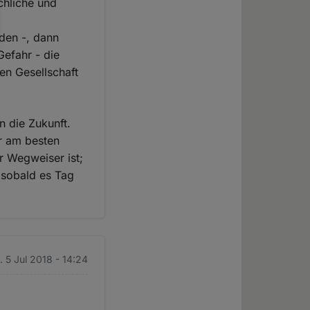
chliche und
den -, dann
 Gefahr - die
en Gesellschaft
n die Zukunft.
er am besten
er Wegweiser ist;
, sobald es Tag
. 5 Jul 2018 - 14:24