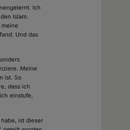
nengelernt. Ich
 den Islam.
r meine
 fand. Und das
esonders
anziere. Meine
 ist. So
re, dass ich
ch einstufe,
 habe, ist dieser
" geteilt worden.