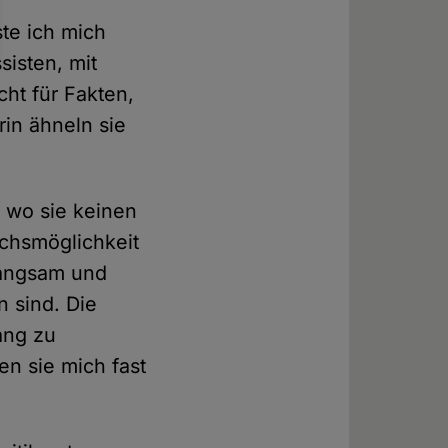
te ich mich
sisten, mit
cht für Fakten,
rin ähneln sie
, wo sie keinen
ichsmöglichkeit
 langsam und
n sind. Die
ang zu
en sie mich fast