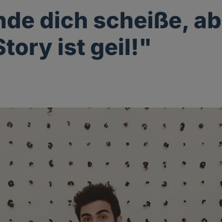
inde dich scheiße, a
tory ist geil!"