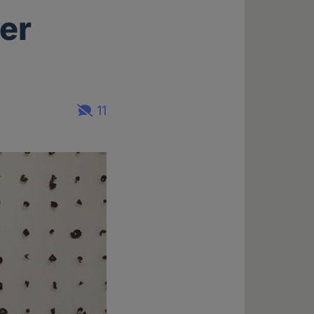
ber
11