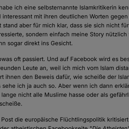
habe ich eine selbsternannte Islamkritikerin ken
l interessant mit ihren deutlichen Worten gegen
 stand aber für mich klar, dass sie sich nicht fü
essierte, sondern einfach meine Story nützlich
nn sogar direkt ins Gesicht.
 sowas oft passiert. Und auf Facebook wird es b
freunden Leute an, weil ich mich vom Islam dist
rt ihnen den Beweis dafür, wie scheiße der Islam
s sehe ich ja auch so. Aber wenn ich dann erklä
ange nicht alle Muslime hasse oder als gefährli
 scheiße.
Post die europäische Flüchtlingspolitik kritisiert
 der atheistischen Facebookseite "
Die Atheisten