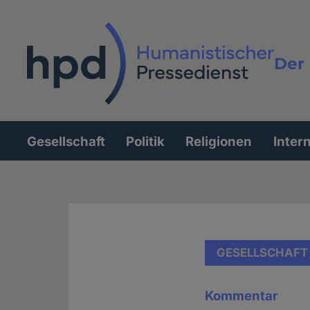
Direkt
zum
Inhalt
Der 
Vollt
Gesellschaft
Politik
Religionen
Inter
Hauptnavigation
GESELLSCHAFT
Kommentar