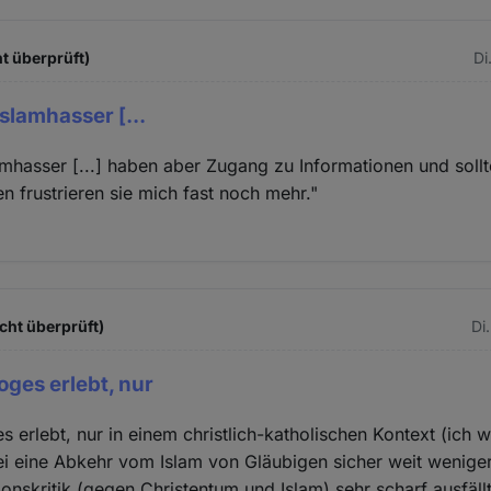
t überprüft)
Di
slamhasser [...
amhasser [...] haben aber Zugang zu Informationen und soll
 frustrieren sie mich fast noch mehr."
.
cht überprüft)
Di
oges erlebt, nur
s erlebt, nur in einem christlich-katholischen Kontext (ich 
ei eine Abkehr vom Islam von Gläubigen sicher weit weniger
onskritik (gegen Christentum und Islam) sehr scharf ausfällt,