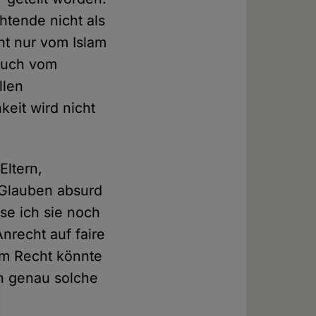
htende nicht als
ht nur vom Islam
 auch vom
llen
eit wird nicht
Eltern,
 Glauben absurd
se ich sie noch
Anrecht auf faire
em Recht könnte
ch genau solche