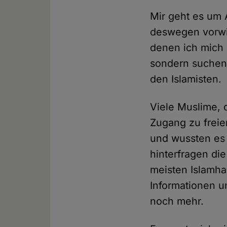
Mir geht es um 
deswegen vorwieg
denen ich mich s
sondern suchen n
den Islamisten.
Viele Muslime, 
Zugang zu freie
und wussten es 
hinterfragen di
meisten Islamha
Informationen u
noch mehr.