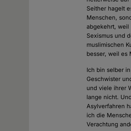
Seither hagelt 
Menschen, sonde
abgekehrt, weil 
Sexismus und de
muslimischen Ku
besser, weil es M
Ich bin selber 
Geschwister und
und viele ihrer
lange nicht. Und
Asylverfahren 
ich die Mensche
Verachtung and