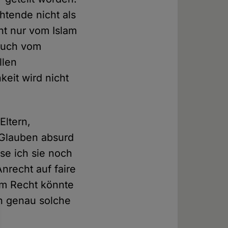
htende nicht als
ht nur vom Islam
 auch vom
llen
eit wird nicht
Eltern,
 Glauben absurd
se ich sie noch
Anrecht auf faire
em Recht könnte
ch genau solche