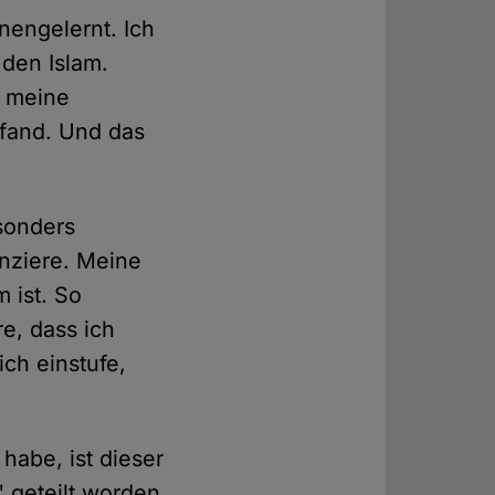
nengelernt. Ich
 den Islam.
r meine
 fand. Und das
esonders
anziere. Meine
 ist. So
re, dass ich
ch einstufe,
 habe, ist dieser
" geteilt worden.