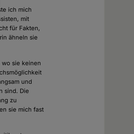
te ich mich
sisten, mit
cht für Fakten,
rin ähneln sie
, wo sie keinen
ichsmöglichkeit
 langsam und
n sind. Die
ang zu
en sie mich fast