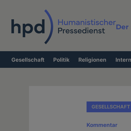
Direkt
zum
Inhalt
Der 
Vollt
Gesellschaft
Politik
Religionen
Inter
Hauptnavigation
GESELLSCHAFT
Kommentar