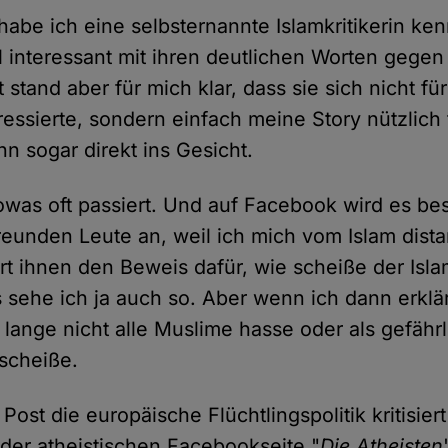
habe ich eine selbsternannte Islamkritikerin ken
l interessant mit ihren deutlichen Worten gegen
 stand aber für mich klar, dass sie sich nicht fü
essierte, sondern einfach meine Story nützlich
nn sogar direkt ins Gesicht.
 sowas oft passiert. Und auf Facebook wird es b
freunden Leute an, weil ich mich vom Islam dist
rt ihnen den Beweis dafür, wie scheiße der Islam
s sehe ich ja auch so. Aber wenn ich dann erklä
ange nicht alle Muslime hasse oder als gefährli
 scheiße.
Post die europäische Flüchtlingspolitik kritisiert
 der atheistischen Facebookseite "
Die Atheisten