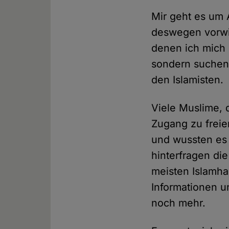
Mir geht es um 
deswegen vorwieg
denen ich mich s
sondern suchen n
den Islamisten.
Viele Muslime, 
Zugang zu freie
und wussten es 
hinterfragen di
meisten Islamha
Informationen u
noch mehr.