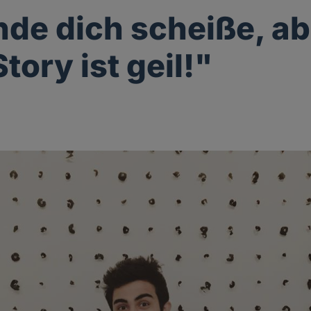
inde dich scheiße, a
tory ist geil!"