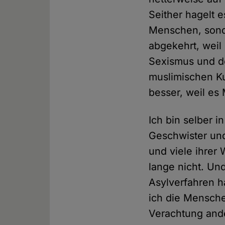
Seither hagelt 
Menschen, sonde
abgekehrt, weil 
Sexismus und de
muslimischen Ku
besser, weil es M
Ich bin selber 
Geschwister und
und viele ihrer
lange nicht. Und
Asylverfahren 
ich die Mensche
Verachtung and