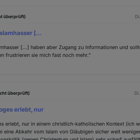
t überprüft)
Di
slamhasser [...
amhasser [...] haben aber Zugang zu Informationen und soll
 frustrieren sie mich fast noch mehr."
.
cht überprüft)
Di
oges erlebt, nur
s erlebt, nur in einem christlich-katholischen Kontext (ich 
ei eine Abkehr vom Islam von Gläubigen sicher weit weniger
onskritik (gegen Christentum und Islam) sehr scharf ausfällt,