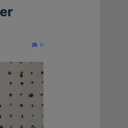
ber
11