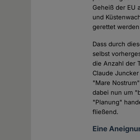
Geheiß der EU a
und Küstenwach
gerettet werden
Dass durch die
selbst vorherge
die Anzahl der 
Claude Juncker
"Mare Nostrum" 
dabei nun um "b
"Planung" hande
fließend.
Eine Aneignu