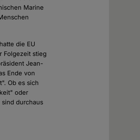
enischen Marine
 Menschen
hatte die EU
 Folgezeit stieg
präsident Jean-
as Ende von
". Ob es sich
keit" oder
 sind durchaus