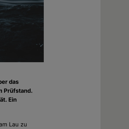
ber das
m Prüfstand.
ät. Ein
am Lau zu