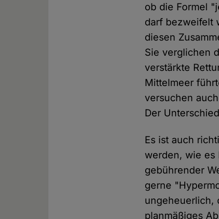
ob die Formel "j
darf bezweifelt
diesen Zusamm
Sie verglichen 
verstärkte Rett
Mittelmeer führ
versuchen auch 
Der Unterschied 
Es ist auch ric
werden, wie es L
gebührender Wei
gerne "Hypermo
ungeheuerlich, 
planmäßiges Abs