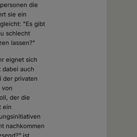
atpersonen die
t sie ein
leicht: "Es gibt
zu schlecht
tzen lassen?"
r eignet sich
t dabei auch
 der privaten
g von
ll, der die
t ein
ungsinitiativen
icht nachkommen
wesend?"
ist