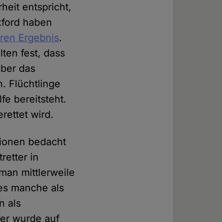
heit entspricht,
xford haben
ren Ergebnis
.
ten fest, dass
über das
. Flüchtlinge
e bereitsteht.
rettet wird.
ktionen bedacht
retter in
man mittlerweile
es manche als
n als
ber wurde auf