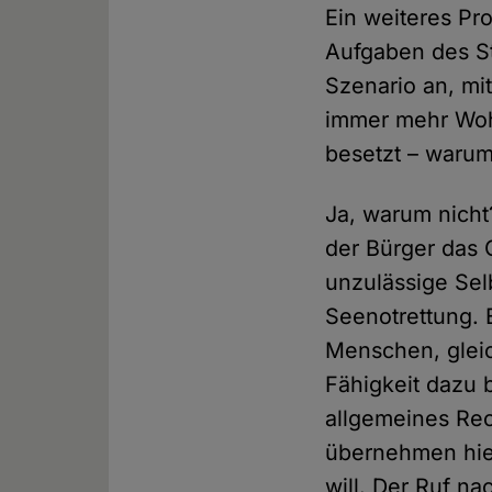
Ein weiteres Pr
Aufgaben des St
Szenario an, mit
immer mehr Wohn
besetzt – warum
Ja, warum nicht
der Bürger das
unzulässige Sel
Seenotrettung. 
Menschen, gleich
Fähigkeit dazu be
allgemeines Rech
übernehmen hier
will. Der Ruf na