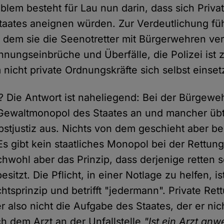
oblem besteht für Lau nun darin, dass sich Priv
aates aneignen würden. Zur Verdeutlichung führ
 dem sie die Seenotretter mit Bürgerwehren verg
ungseinbrüche und Überfälle, die Polizei ist 
 nicht private Ordnungskräfte sich selbst einse
? Die Antwort ist naheliegend: Bei der Bürgeweh
 Gewaltmonopol des Staates an und mancher üb
bstjustiz aus. Nichts von dem geschieht aber bei
Es gibt kein staatliches Monopol bei der Rettun
wohl aber das Prinzip, dass derjenige retten so
sitzt. Die Pflicht, in einer Notlage zu helfen, is
tsprinzip und betrifft "jedermann". Private Rett
 also nicht die Aufgabe des Staates, der er n
ch dem Arzt an der Unfallstelle
"Ist ein Arzt an