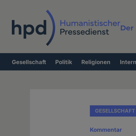
Direkt
zum
Inhalt
Der 
Vollt
Gesellschaft
Politik
Religionen
Inter
Hauptnavigation
GESELLSCHAFT
Kommentar