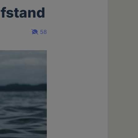
üfstand
58