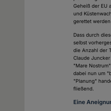
Geheiß der EU a
und Küstenwach
gerettet werden
Dass durch die
selbst vorherge
die Anzahl der 
Claude Juncker
"Mare Nostrum" 
dabei nun um "b
"Planung" hande
fließend.
Eine Aneignu