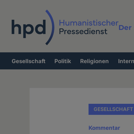
Direkt
zum
Inhalt
Der 
Vollt
Gesellschaft
Politik
Religionen
Inter
Hauptnavigation
GESELLSCHAFT
Kommentar