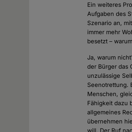
Ein weiteres Pr
Aufgaben des St
Szenario an, mit
immer mehr Wohn
besetzt – warum
Ja, warum nicht
der Bürger das
unzulässige Sel
Seenotrettung. 
Menschen, gleich
Fähigkeit dazu be
allgemeines Rech
übernehmen hier
will. Der Ruf na