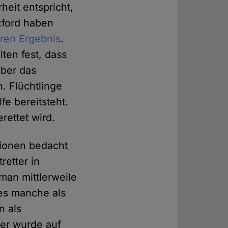
heit entspricht,
xford haben
ren Ergebnis
.
ten fest, dass
über das
. Flüchtlinge
e bereitsteht.
rettet wird.
ktionen bedacht
retter in
man mittlerweile
es manche als
n als
ber wurde auf