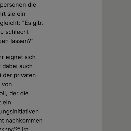
atpersonen die
t sie ein
leicht: "Es gibt
zu schlecht
tzen lassen?"
r eignet sich
t dabei auch
 der privaten
g von
ll, der die
t ein
ungsinitiativen
icht nachkommen
wesend?"
ist