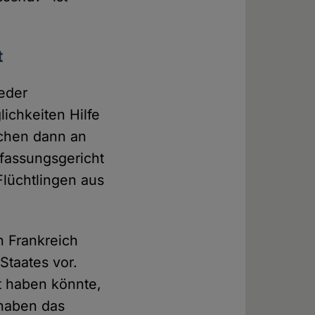
t
jeder
ichkeiten Hilfe
nschen dann an
rfassungsgericht
 Flüchtlingen aus
in Frankreich
Staates vor.
nt haben könnte,
 haben das