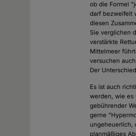
ob die Formel "j
darf bezweifelt
diesen Zusamm
Sie verglichen 
verstärkte Rett
Mittelmeer führ
versuchen auch 
Der Unterschied 
Es ist auch ric
werden, wie es L
gebührender Wei
gerne "Hypermo
ungeheuerlich, 
planmäßiges Abs