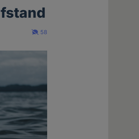
üfstand
58