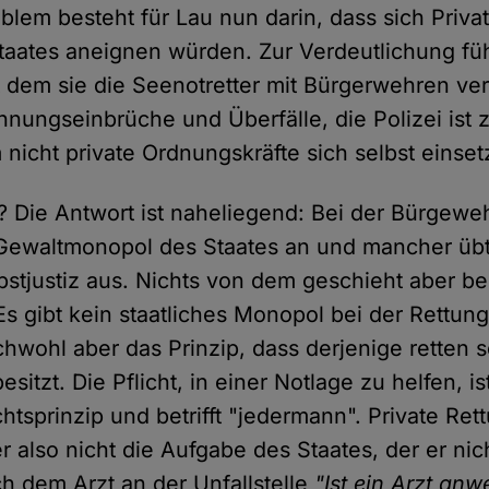
oblem besteht für Lau nun darin, dass sich Priv
aates aneignen würden. Zur Verdeutlichung führ
 dem sie die Seenotretter mit Bürgerwehren verg
ungseinbrüche und Überfälle, die Polizei ist 
 nicht private Ordnungskräfte sich selbst einse
? Die Antwort ist naheliegend: Bei der Bürgeweh
 Gewaltmonopol des Staates an und mancher üb
bstjustiz aus. Nichts von dem geschieht aber bei
Es gibt kein staatliches Monopol bei der Rettun
wohl aber das Prinzip, dass derjenige retten so
sitzt. Die Pflicht, in einer Notlage zu helfen, is
tsprinzip und betrifft "jedermann". Private Rett
 also nicht die Aufgabe des Staates, der er n
ch dem Arzt an der Unfallstelle
"Ist ein Arzt an