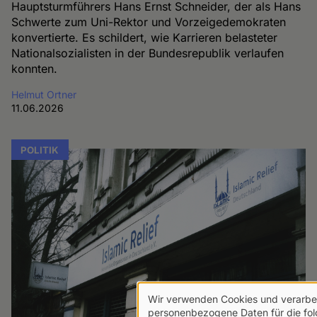
Hauptsturmführers Hans Ernst Schneider, der als Hans
Schwerte zum Uni-Rektor und Vorzeigedemokraten
konvertierte. Es schildert, wie Karrieren belasteter
Nationalsozialisten in der Bundesrepublik verlaufen
konnten.
Helmut Ortner
11.06.2026
POLITIK
Wir verwenden Cookies und verarbe
Verwendung
personenbezogene Daten für die fo