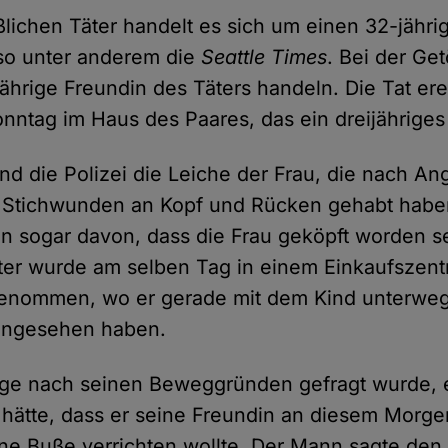
ichen Täter handelt es sich um einen 32-jähri
so unter anderem die
Seattle Times
. Bei der Get
jährige Freundin des Täters handeln. Die Tat er
ntag im Haus des Paares, das ein dreijähriges 
nd die Polizei die Leiche der Frau, die nach A
e Stichwunden an Kopf und Rücken gehabt habe
 sogar davon, dass die Frau geköpft worden se
er wurde am selben Tag in einem Einkaufszent
genommen, wo er gerade mit dem Kind unterweg
t angesehen haben.
ige nach seinen Beweggründen gefragt wurde, er
 hätte, dass er seine Freundin an diesem Morg
keine Buße verrichten wollte. Der Mann sagte de