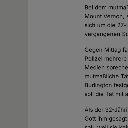
Bei dem mutmaßl
Mount Vernon, 
sich um die 27-
vergangenen Son
Gegen Mittag fa
Polizei mehrer
Medien sprechen
mutmaßliche Tät
Burlington fest
soll die Tat mi
Als der 32-Jähr
Gott ihm gesagt
soll, weil sie 