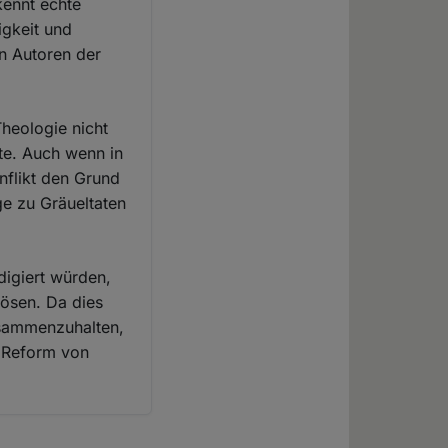
kennt echte
igkeit und
n Autoren der
Theologie nicht
te. Auch wenn in
nflikt den Grund
ige zu Gräueltaten
digiert würden,
lösen. Da dies
usammenzuhalten,
e Reform von