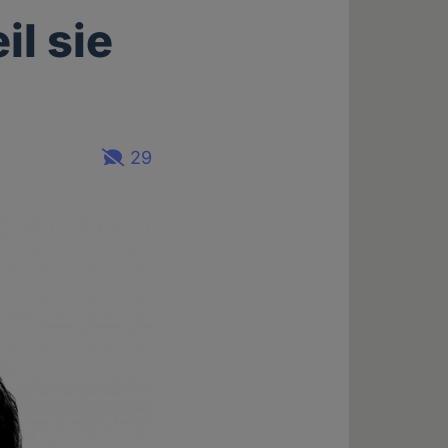
il sie
29