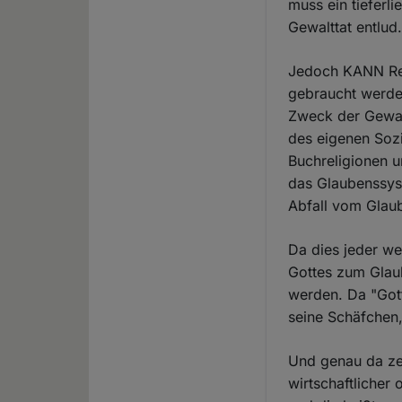
muss ein tieferl
Gewalttat entlud
Jedoch KANN Reli
gebraucht werde
Zweck der Gewalt
des eigenen Soz
Buchreligionen 
das Glaubenssys
Abfall vom Glaub
Da dies jeder w
Gottes zum Glau
werden. Da "Gott
seine Schäfchen, 
Und genau da zeig
wirtschaftlicher 