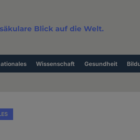
säkulare Blick auf die Welt.
extsuche
nationales
Wissenschaft
Gesundheit
Bild
LES