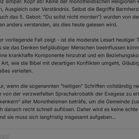
nz simpel: Kopf ab! Keine der monotheistischen Religionen 
, Ausgleich oder Verständnis. Selbst die Begriffe Barmherz
uch das 5. Gebot: "Du sollst nicht morden") wurden von de
ten anders verstanden, als dies heute gelesen wird.
r vorliegende Fall zeigt - ist die moderate Lesart heutiger 
s sie das Denken tiefgläubiger Menschen beeinflussen könn
eine krankhafte Komponente hinzutrat und ein Beziehungsko
e Art, wie die Bibel mit derartigen Konflikten umgeht, Gläub
ßes verleiten.
r, wenn die sogenannten "heiligen" Schriften vollständig re
 von der verzweifelten Sprachakrobatik der Exegese zu er
kenkern" aller Monotheismen beträfe, um die Gemeinde z
h danach recht schnell auflösen. Daher wird es keine echt
nd sie muss sich langfristig insgesamt aufgeben...