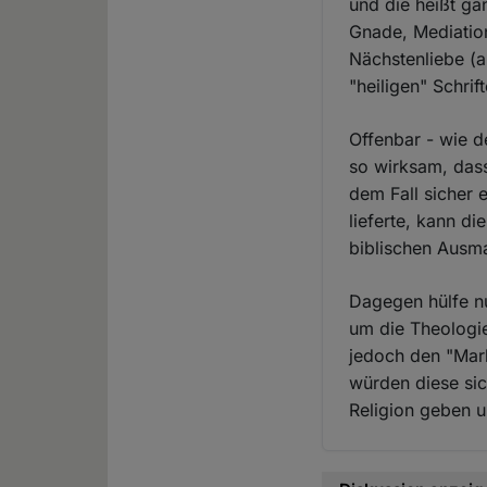
und die heißt ga
Gnade, Mediation
Nächstenliebe (a
"heiligen" Schrif
Offenbar - wie de
so wirksam, das
dem Fall sicher 
lieferte, kann di
biblischen Ausma
Dagegen hülfe nu
um die Theologie
jedoch den "Mar
würden diese sic
Religion geben u