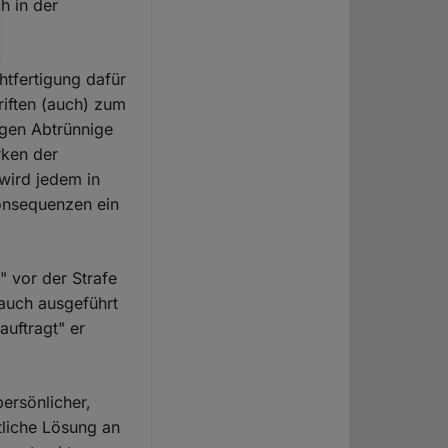
h in der
htfertigung dafür
iften (auch) zum
egen Abtrünnige
rken der
wird jedem in
onsequenzen ein
 vor der Strafe
auch ausgeführt
auftragt" er
persönlicher,
itliche Lösung an