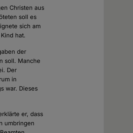
gen Christen aus
öteten soll es
eignete sich am
Kind hat.
ngaben der
n soll. Manche
i. Der
rum in
s war. Dieses
klärte er, dass
en umbringen
n Beamten