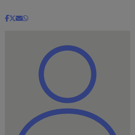
Share
news