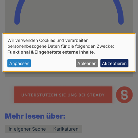
Wir verwenden Cookies und verarbeiten
hpd
Verwendung
personenbezogene Daten für die folgenden Zwecke:
Funktional & Eingebettete externe Inhalte
.
von
Weitere Artikel des Autoren
personenbezogenen
Anpassen
Ablehnen
Akzeptieren
Daten
und
Cookies
Mehr lesen über:
In eigener Sache
Karikaturen