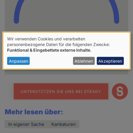
Wir verwenden Cookies und verarbeiten
hpd
Verwendung
personenbezogene Daten für die folgenden Zwecke:
Funktional & Eingebettete externe Inhalte
.
von
Weitere Artikel des Autoren
personenbezogenen
Anpassen
Ablehnen
Akzeptieren
Daten
und
Cookies
Mehr lesen über:
In eigener Sache
Karikaturen