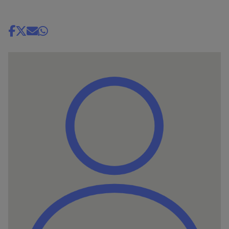
Share
news