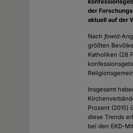
konfessionsgeb
der Forschungs
aktuell auf der
Nach
fowid
-Ang
größten Bevölke
Katholiken (28 P
konfessionsgebu
Religionsgemein
Insgesamt haben
Kirchenverbände
Prozent (2015) 
diese Trends er
bei den EKD-Mit