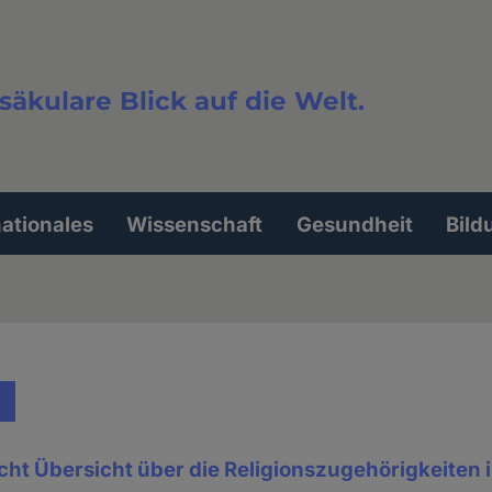
säkulare Blick auf die Welt.
extsuche
nationales
Wissenschaft
Gesundheit
Bild
icht Übersicht über die Religionszugehörigkeiten