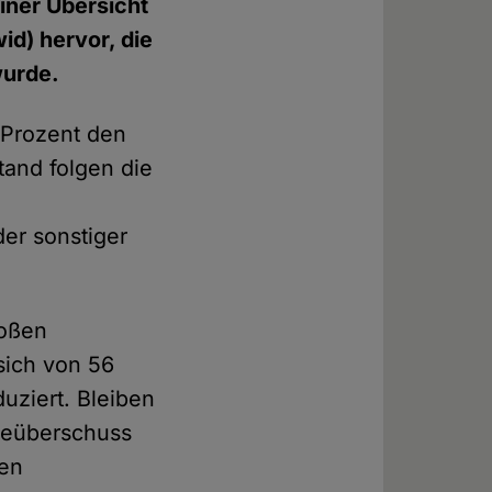
iner Übersicht
d) hervor, die
wurde.
 Prozent den
tand folgen die
er sonstiger
roßen
sich von 56
uziert. Bleiben
rbeüberschuss
ten