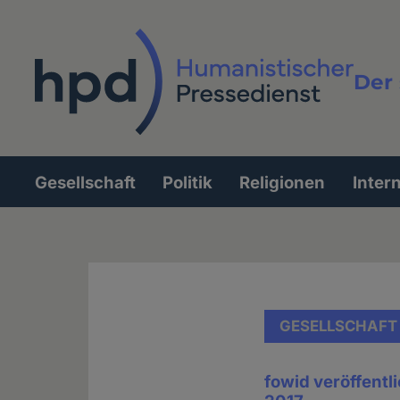
Direkt
zum
Inhalt
Der 
Vollt
Gesellschaft
Politik
Religionen
Inter
Hauptnavigation
GESELLSCHAFT
fowid veröffentl