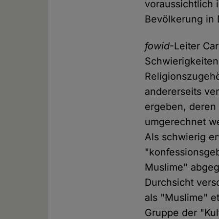
voraussichtlich
Bevölkerung in 
fowid
-Leiter Ca
Schwierigkeiten
Religionszugehö
andererseits ve
ergeben, deren 
umgerechnet we
Als schwierig e
"konfessionsgeb
Muslime" abgeg
Durchsicht vers
als "Muslime" e
Gruppe der "Kul