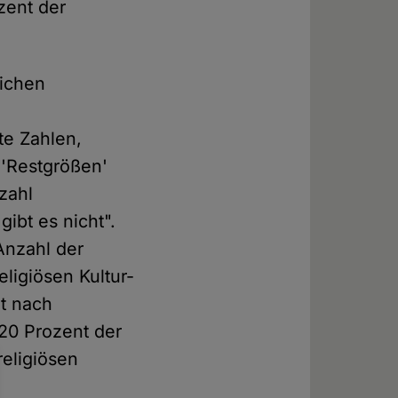
zent der
lichen
te Zahlen,
 'Restgrößen'
zahl
bt es nicht".
Anzahl der
ligiösen Kultur-
t nach
20 Prozent der
religiösen