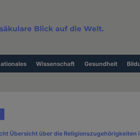
säkulare Blick auf die Welt.
extsuche
nationales
Wissenschaft
Gesundheit
Bild
icht Übersicht über die Religionszugehörigkeiten