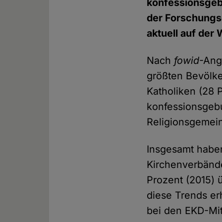
konfessionsgeb
der Forschungs
aktuell auf der
Nach
fowid
-Ang
größten Bevölke
Katholiken (28 P
konfessionsgebu
Religionsgemein
Insgesamt haben
Kirchenverbände
Prozent (2015) 
diese Trends er
bei den EKD-Mit