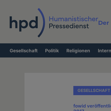
Direkt
zum
Inhalt
Der 
Vollt
Gesellschaft
Politik
Religionen
Inter
Hauptnavigation
GESELLSCHAFT
fowid veröffentl