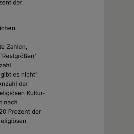
zent der
lichen
te Zahlen,
 'Restgrößen'
zahl
bt es nicht".
Anzahl der
ligiösen Kultur-
t nach
20 Prozent der
religiösen