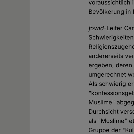
voraussichtlich
Bevölkerung in 
fowid
-Leiter Ca
Schwierigkeiten
Religionszugehö
andererseits ve
ergeben, deren 
umgerechnet we
Als schwierig e
"konfessionsgeb
Muslime" abgeg
Durchsicht vers
als "Muslime" e
Gruppe der "Kul