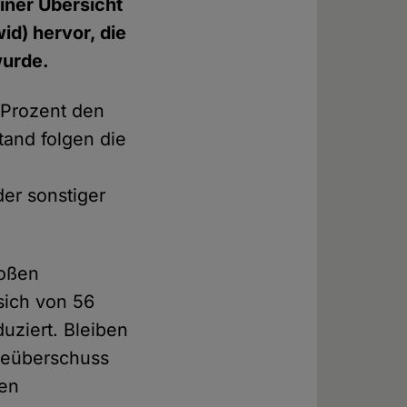
iner Übersicht
d) hervor, die
wurde.
 Prozent den
tand folgen die
er sonstiger
roßen
sich von 56
uziert. Bleiben
rbeüberschuss
ten