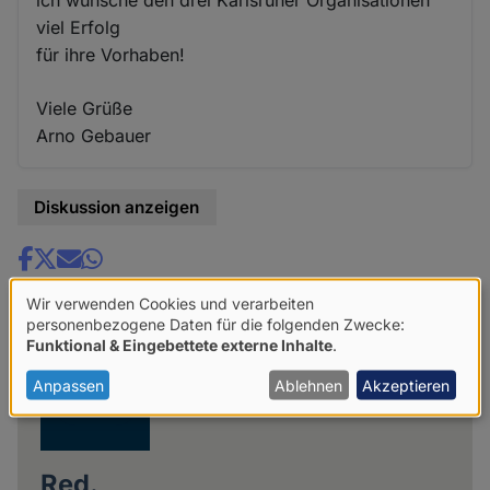
viel Erfolg
für ihre Vorhaben!
Viele Grüße
Arno Gebauer
Diskussion anzeigen
Share
news
Wir verwenden Cookies und verarbeiten
Verwendung
personenbezogene Daten für die folgenden Zwecke:
Funktional & Eingebettete externe Inhalte
.
von
personenbezogenen
Anpassen
Ablehnen
Akzeptieren
Daten
und
Red.
Cookies