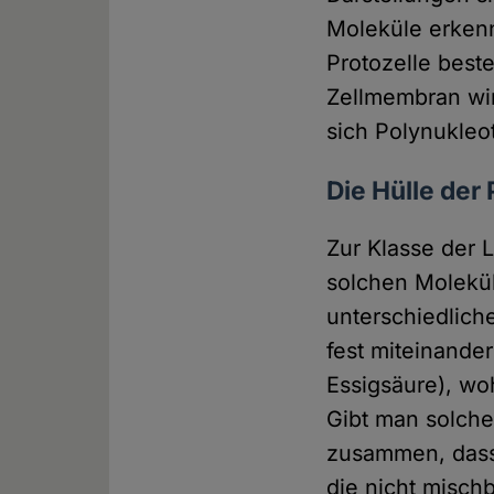
Moleküle erkenn
Protozelle best
Zellmembran wir
sich Polynukleot
Die Hülle der 
Zur Klasse der 
solchen Moleküls
unterschiedlich
fest miteinander
Essigsäure), wo
Gibt man solche
zusammen, dass 
die nicht misch