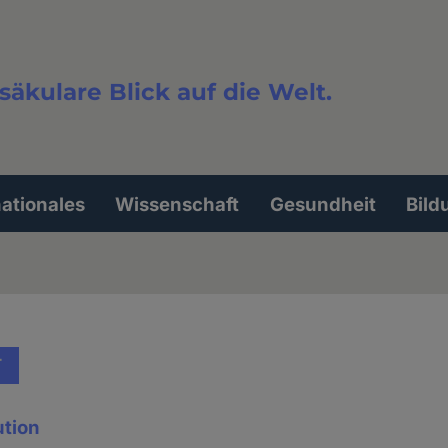
säkulare Blick auf die Welt.
extsuche
nationales
Wissenschaft
Gesundheit
Bild
T
ution