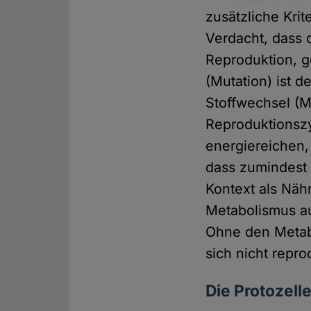
zusätzliche Krit
Verdacht, dass 
Reproduktion, g
(Mutation) ist d
Stoffwechsel (M
Reproduktionszy
energiereichen,
dass zumindest
Kontext als Näh
Metabolismus au
Ohne den Metab
sich nicht repro
Die Protozell