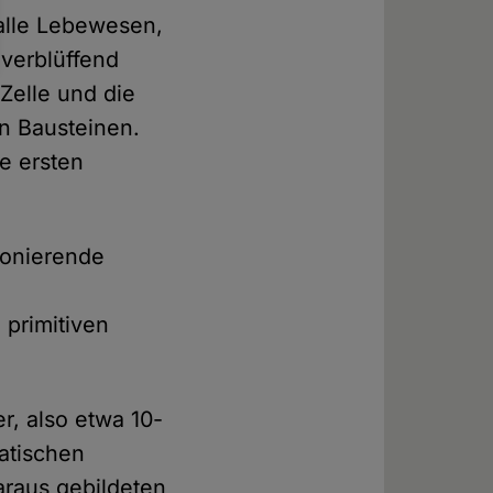
 alle Lebewesen,
 verblüffend
 Zelle und die
n Bausteinen.
e ersten
ionierende
primitiven
r, also etwa 10-
matischen
araus gebildeten