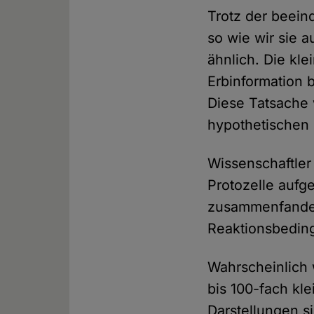
Trotz der beein
so wie wir sie 
ähnlich. Die kle
Erbinformation 
Diese Tatsache 
hypothetischen
Wissenschaftler
Protozelle aufg
zusammenfanden
Reaktionsbedin
Wahrscheinlich 
bis 100-fach kl
Darstellungen s