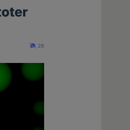
toter
28