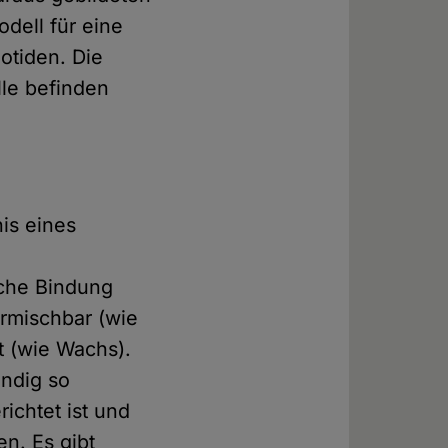
dell für eine
otiden. Die
lle befinden
is eines
sche Bindung
ermischbar (wie
t (wie Wachs).
ändig so
ichtet ist und
n. Es gibt