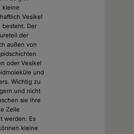
 kleine
aftlich Vesikel
 besteht. Der
ureteil der
uch außen von
ipidschichten
en oder Vesikel
ipidmoleküle und
rs. Wichtig zu
gern und nicht
uschen sie ihre
e Zelle
ut werden. Es
können kleine