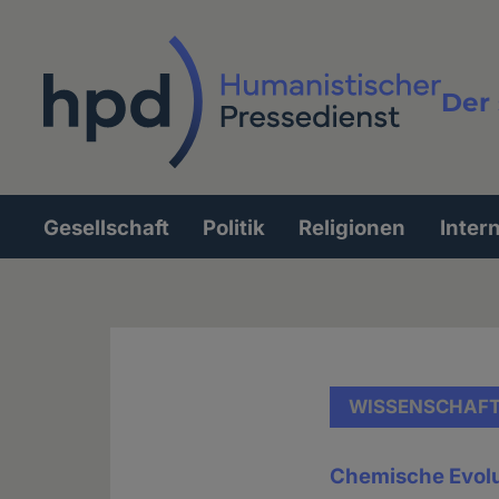
Direkt
zum
Inhalt
Der 
Vollt
Gesellschaft
Politik
Religionen
Inter
Hauptnavigation
WISSENSCHAF
Chemische Evol