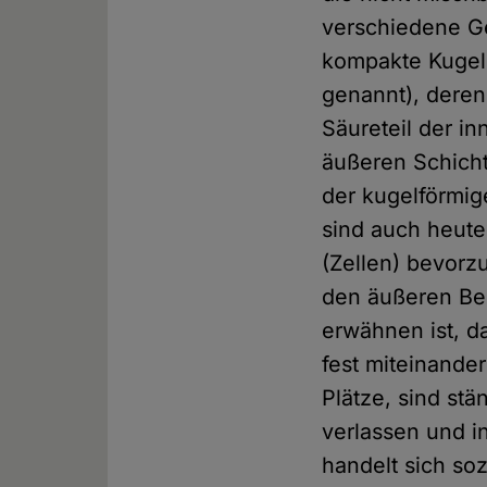
verschiedene Ge
kompakte Kugeln
genannt), deren
Säureteil der i
äußeren Schicht
der kugelförmig
sind auch heute
(Zellen) bevorz
den äußeren Bed
erwähnen ist, d
fest miteinande
Plätze, sind st
verlassen und i
handelt sich so