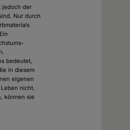
t jedoch der
sind. Nur durch
rbmaterials
 Ein
achstums-
h.
es bedeutet,
ie in diesem
inen eigenen
 Leben nicht.
, können sie