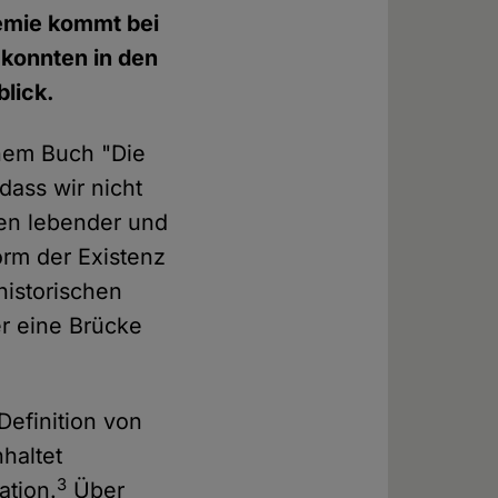
hemie kommt bei
 konnten in den
blick.
inem Buch "Die
dass wir nicht
en lebender und
rm der Existenz
historischen
r eine Brücke
Definition von
haltet
3
ation.
Über