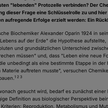
rsten "lebenden" Protozelle verbinden? Der C
g dieser Frage eine Schlüsselrolle zu und hier
en aufregende Erfolge erzielt werden: Ein Rück
ische Biochemiker Alexander Oparin 1924 in se
Lebens auf der Erde" die Hypothese aufstellte, 
oluten und grundsätzlichen Unterschied zwisch
prechen müssen" und, dass "Leben eine neue Fo
 die unbedingt als eine bestimmte Etappe in der 
 Materie auftreten musste", versuchen Chemike
1 2 3
 bauen.
onach gesucht wird, bedarf es zunächst einer 
ige Definition aus biologischer Perspektive bein
 Kriterien: Reproduktion, Metabolismus und Mut