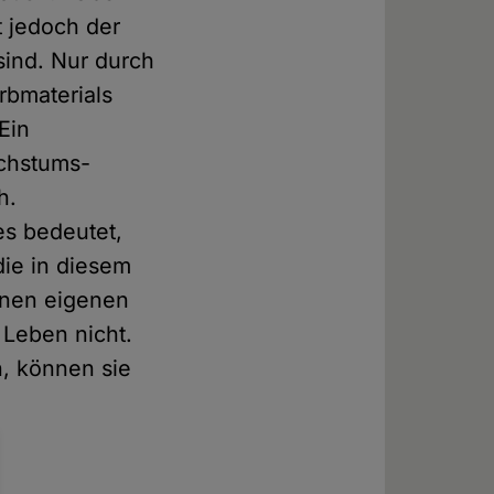
t jedoch der
sind. Nur durch
rbmaterials
 Ein
achstums-
h.
es bedeutet,
ie in diesem
inen eigenen
 Leben nicht.
, können sie