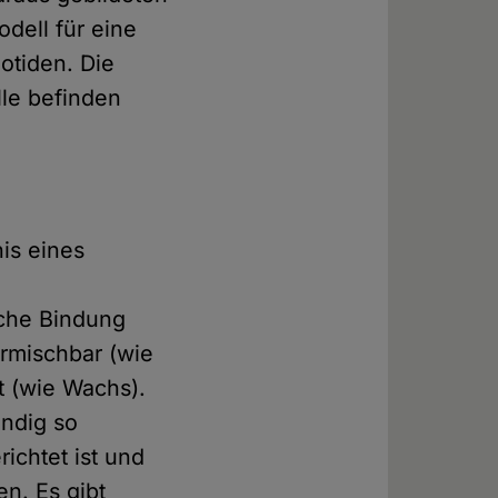
dell für eine
otiden. Die
lle befinden
is eines
sche Bindung
ermischbar (wie
t (wie Wachs).
ändig so
ichtet ist und
n. Es gibt