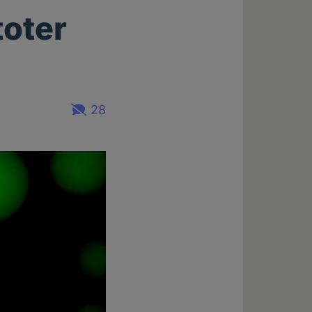
toter
28