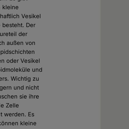
 kleine
aftlich Vesikel
 besteht. Der
ureteil der
uch außen von
ipidschichten
en oder Vesikel
ipidmoleküle und
rs. Wichtig zu
gern und nicht
uschen sie ihre
e Zelle
ut werden. Es
können kleine