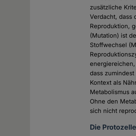
zusätzliche Krit
Verdacht, dass 
Reproduktion, g
(Mutation) ist d
Stoffwechsel (M
Reproduktionszy
energiereichen,
dass zumindest
Kontext als Näh
Metabolismus au
Ohne den Metab
sich nicht repro
Die Protozell