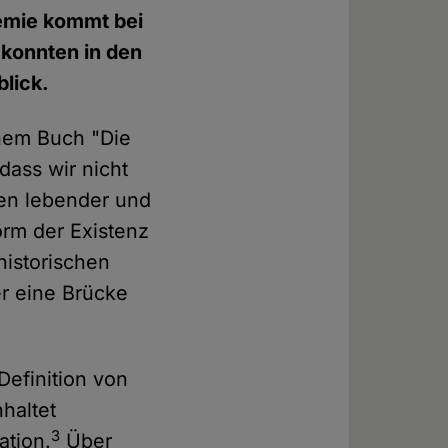
hemie kommt bei
 konnten in den
blick.
inem Buch "Die
dass wir nicht
en lebender und
rm der Existenz
historischen
r eine Brücke
Definition von
haltet
3
ation.
Über