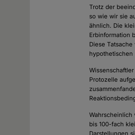
Trotz der beein
so wie wir sie 
ähnlich. Die kle
Erbinformation 
Diese Tatsache 
hypothetischen
Wissenschaftler
Protozelle aufg
zusammenfanden
Reaktionsbedin
Wahrscheinlich 
bis 100-fach kl
Darstellungen s