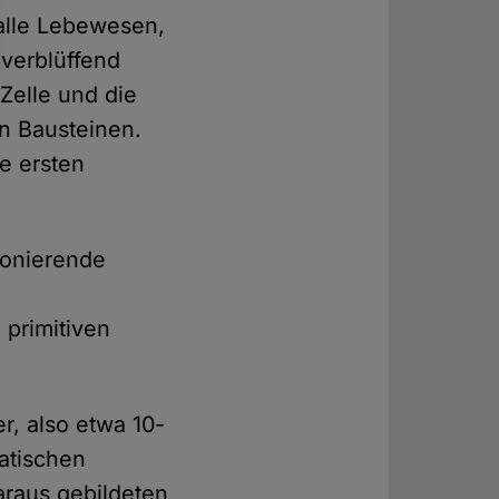
 alle Lebewesen,
 verblüffend
 Zelle und die
n Bausteinen.
e ersten
ionierende
primitiven
r, also etwa 10-
matischen
araus gebildeten