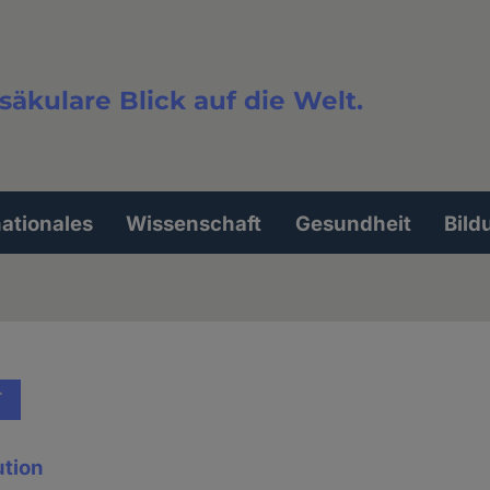
säkulare Blick auf die Welt.
extsuche
nationales
Wissenschaft
Gesundheit
Bild
T
ution