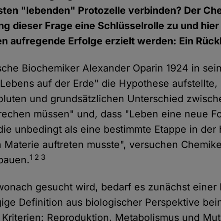
rsten "lebenden" Protozelle verbinden? Der C
g dieser Frage eine Schlüsselrolle zu und hier
en aufregende Erfolge erzielt werden: Ein Rück
ische Biochemiker Alexander Oparin 1924 in se
Lebens auf der Erde" die Hypothese aufstellte, 
oluten und grundsätzlichen Unterschied zwisch
prechen müssen" und, dass "Leben eine neue Fo
 die unbedingt als eine bestimmte Etappe in der 
 Materie auftreten musste", versuchen Chemike
1 2 3
 bauen.
onach gesucht wird, bedarf es zunächst einer 
ige Definition aus biologischer Perspektive bein
 Kriterien: Reproduktion, Metabolismus und Mut