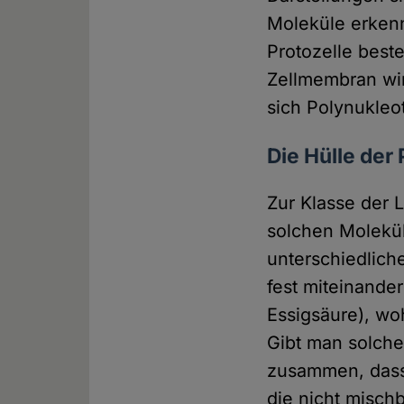
Moleküle erkenn
Protozelle best
Zellmembran wir
sich Polynukleot
Die Hülle der 
Zur Klasse der 
solchen Moleküls
unterschiedlich
fest miteinander
Essigsäure), wo
Gibt man solche
zusammen, dass 
die nicht misch