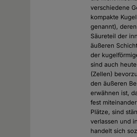
verschiedene Ge
kompakte Kugeln
genannt), deren
Säureteil der i
äußeren Schicht
der kugelförmig
sind auch heute
(Zellen) bevorz
den äußeren Bed
erwähnen ist, d
fest miteinande
Plätze, sind st
verlassen und i
handelt sich so