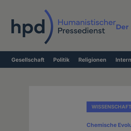
Direkt
zum
Inhalt
Der 
Vollt
Gesellschaft
Politik
Religionen
Inter
Hauptnavigation
WISSENSCHAF
Chemische Evol