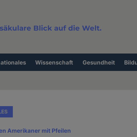
säkulare Blick auf die Welt.
extsuche
nationales
Wissenschaft
Gesundheit
Bild
LES
en Amerikaner mit Pfeilen