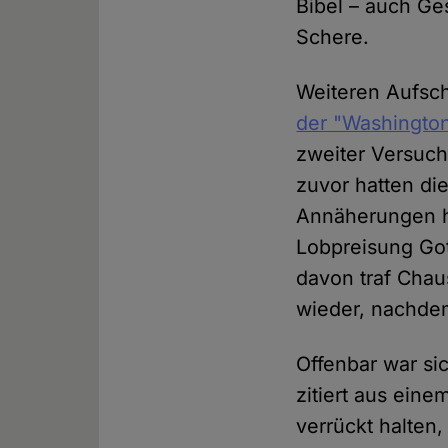
Bibel – auch Ge
Schere.
Weiteren Aufsch
der "Washington
zweiter Versuch
zuvor hatten di
Annäherungen ha
Lobpreisung Got
davon traf Chau
wieder, nachdem
Offenbar war si
zitiert aus eine
verrückt halten