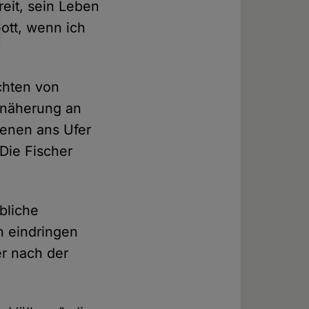
reit, sein Leben
Gott, wenn ich
chten von
Annäherung an
renen ans Ufer
 Die Fischer
bliche
n eindringen
r nach der