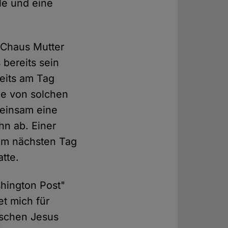
le und eine
 Chaus Mutter
bereits sein
reits am Tag
ie von solchen
meinsam eine
hn ab. Einer
 am nächsten Tag
tte.
hington Post"
et mich für
nschen Jesus