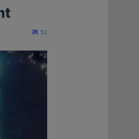
ht
52