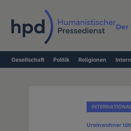
Direkt
zum
Inhalt
Der 
Vollt
Gesellschaft
Politik
Religionen
Inter
Hauptnavigation
INTERNATIONA
Ureinwohner töt