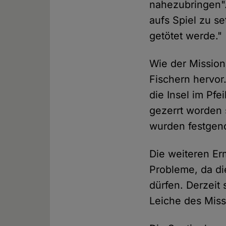
nahezubringen".
aufs Spiel zu se
getötet werde."
Wie der Missio
Fischern hervor
die Insel im Pf
gezerrt worden 
wurden festge
Die weiteren Er
Probleme, da di
dürfen. Derzeit
Leiche des Miss