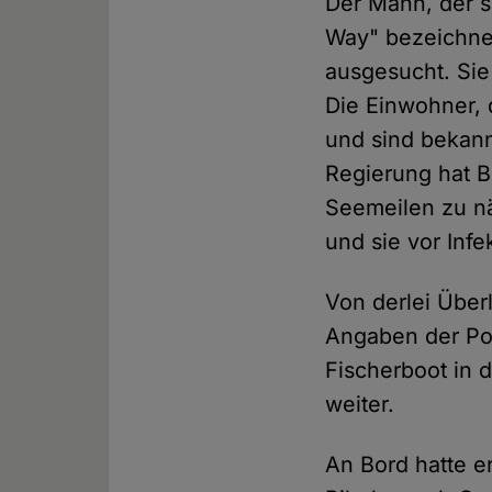
Der Mann, der s
Way" bezeichnet
ausgesucht. Si
Die Einwohner, 
und sind bekann
Regierung hat B
Seemeilen zu nä
und sie vor Inf
Von derlei Über
Angaben der Pol
Fischerboot in 
weiter.
An Bord hatte e