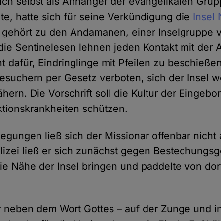
ich selbst als Anhänger der evangelikalen Gru
e, hatte sich für seine Verkündigung die
Insel 
e gehört zu den Andamanen, einer Inselgruppe 
die Sentinelesen lehnen jeden Kontakt mit der
t dafür, Eindringlinge mit Pfeilen zu beschießen
esuchern per Gesetz verboten, sich der Insel wei
hern. Die Vorschrift soll die Kultur der Einge
ektionskrankheiten schützen.
legungen ließ sich der Missionar offenbar nicht
izei ließ er sich zunächst gegen Bestechungsg
die Nähe der Insel bringen und paddelte von dor
r neben dem Wort Gottes – auf der Zunge und in