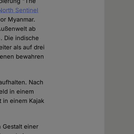
ppierung "The
North Sentinel
vor Myanmar.
 Außenwelt ab
. Die indische
ter als auf drei
borenen bewahren
 aufhalten. Nach
eld in einem
t in einem Kajak
 Gestalt einer