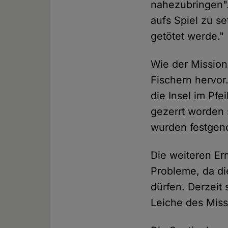
nahezubringen".
aufs Spiel zu se
getötet werde."
Wie der Missio
Fischern hervor
die Insel im Pf
gezerrt worden 
wurden festge
Die weiteren Er
Probleme, da di
dürfen. Derzeit
Leiche des Miss