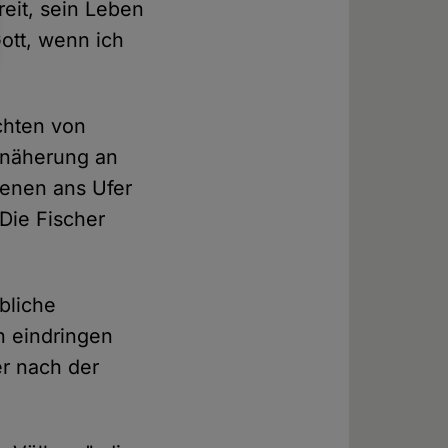
reit, sein Leben
Gott, wenn ich
chten von
Annäherung an
renen ans Ufer
 Die Fischer
bliche
n eindringen
r nach der