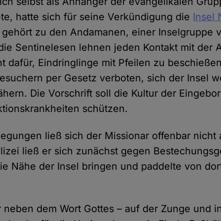
ich selbst als Anhänger der evangelikalen Gru
e, hatte sich für seine Verkündigung die
Insel 
e gehört zu den Andamanen, einer Inselgruppe 
die Sentinelesen lehnen jeden Kontakt mit der
t dafür, Eindringlinge mit Pfeilen zu beschießen
esuchern per Gesetz verboten, sich der Insel wei
hern. Die Vorschrift soll die Kultur der Einge
ektionskrankheiten schützen.
legungen ließ sich der Missionar offenbar nicht
izei ließ er sich zunächst gegen Bestechungsg
die Nähe der Insel bringen und paddelte von dor
r neben dem Wort Gottes – auf der Zunge und in