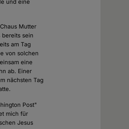
le und eine
 Chaus Mutter
bereits sein
reits am Tag
ie von solchen
meinsam eine
hn ab. Einer
 am nächsten Tag
tte.
hington Post"
et mich für
nschen Jesus