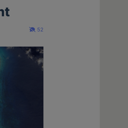
ht
52