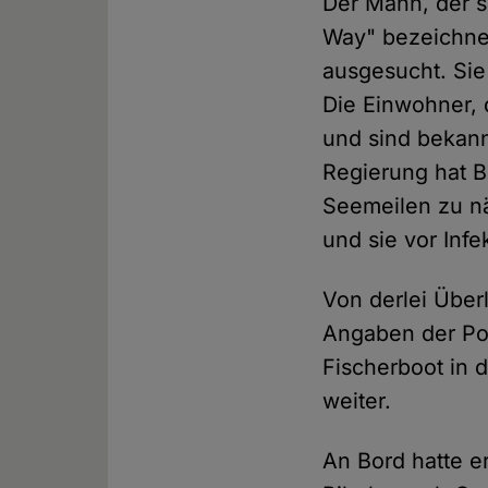
Der Mann, der s
Way" bezeichnet
ausgesucht. Si
Die Einwohner, 
und sind bekann
Regierung hat B
Seemeilen zu nä
und sie vor Inf
Von derlei Über
Angaben der Pol
Fischerboot in 
weiter.
An Bord hatte e