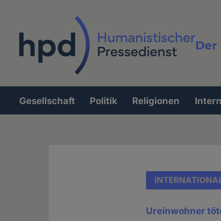
Direkt
zum
Inhalt
Der 
Vollt
Gesellschaft
Politik
Religionen
Inter
Hauptnavigation
INTERNATIONA
Ureinwohner töt