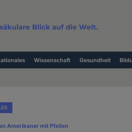
säkulare Blick auf die Welt.
extsuche
nationales
Wissenschaft
Gesundheit
Bild
LES
en Amerikaner mit Pfeilen