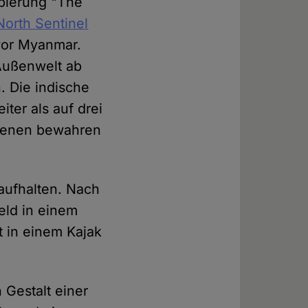
ppierung "The
North Sentinel
vor Myanmar.
 Außenwelt ab
. Die indische
ter als auf drei
borenen bewahren
 aufhalten. Nach
eld in einem
t in einem Kajak
 Gestalt einer