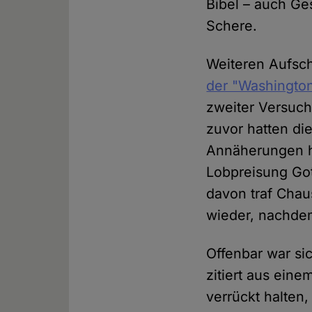
Bibel – auch Ge
Schere.
Weiteren Aufsch
der "Washington
zweiter Versuch
zuvor hatten di
Annäherungen ha
Lobpreisung Got
davon traf Chau
wieder, nachdem
Offenbar war si
zitiert aus eine
verrückt halten