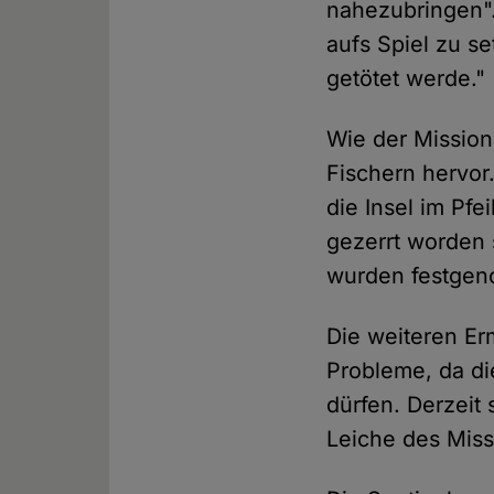
nahezubringen".
aufs Spiel zu se
getötet werde."
Wie der Missio
Fischern hervor
die Insel im Pf
gezerrt worden 
wurden festge
Die weiteren Er
Probleme, da di
dürfen. Derzeit
Leiche des Miss