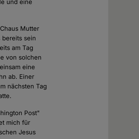
le und eine
 Chaus Mutter
bereits sein
reits am Tag
ie von solchen
meinsam eine
hn ab. Einer
 am nächsten Tag
tte.
hington Post"
et mich für
nschen Jesus