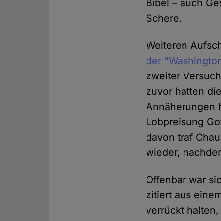
Bibel – auch Ge
Schere.
Weiteren Aufsch
der "Washington
zweiter Versuch
zuvor hatten di
Annäherungen ha
Lobpreisung Got
davon traf Chau
wieder, nachdem
Offenbar war si
zitiert aus eine
verrückt halten