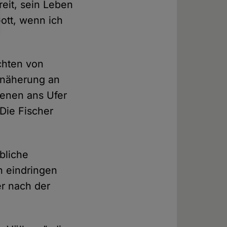
reit, sein Leben
Gott, wenn ich
chten von
Annäherung an
renen ans Ufer
 Die Fischer
bliche
n eindringen
r nach der