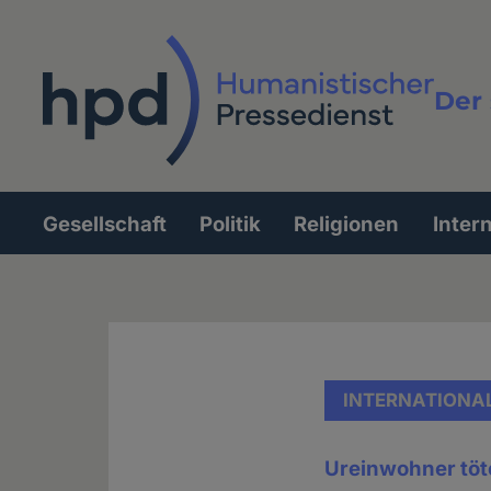
Direkt
zum
Inhalt
Der 
Vollt
Gesellschaft
Politik
Religionen
Inter
Hauptnavigation
INTERNATIONA
Ureinwohner töt