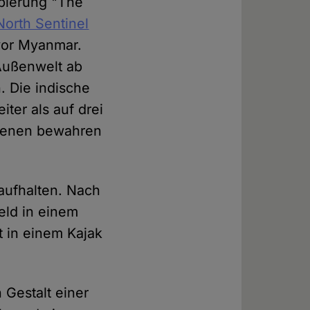
ppierung "The
North Sentinel
vor Myanmar.
 Außenwelt ab
. Die indische
ter als auf drei
borenen bewahren
 aufhalten. Nach
eld in einem
t in einem Kajak
 Gestalt einer