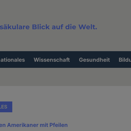
säkulare Blick auf die Welt.
extsuche
nationales
Wissenschaft
Gesundheit
Bild
LES
en Amerikaner mit Pfeilen