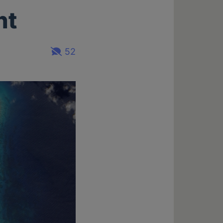
ht
52