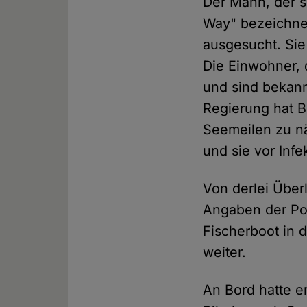
Der Mann, der s
Way" bezeichnet
ausgesucht. Si
Die Einwohner, 
und sind bekann
Regierung hat B
Seemeilen zu nä
und sie vor Inf
Von derlei Über
Angaben der Pol
Fischerboot in 
weiter.
An Bord hatte e