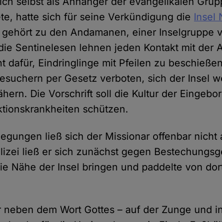
ich selbst als Anhänger der evangelikalen Gru
e, hatte sich für seine Verkündigung die
Insel 
e gehört zu den Andamanen, einer Inselgruppe 
die Sentinelesen lehnen jeden Kontakt mit der
t dafür, Eindringlinge mit Pfeilen zu beschießen
esuchern per Gesetz verboten, sich der Insel wei
hern. Die Vorschrift soll die Kultur der Einge
ektionskrankheiten schützen.
legungen ließ sich der Missionar offenbar nicht
izei ließ er sich zunächst gegen Bestechungsg
die Nähe der Insel bringen und paddelte von dor
r neben dem Wort Gottes – auf der Zunge und in