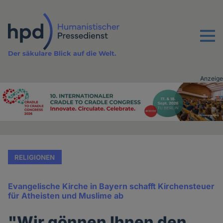
Direkt
zum
Inhalt
Menu
Der säkulare Blick auf die Welt.
Anzeige
Advertising
vor
Inhalt
RELIGIONEN
Evangelische Kirche in Bayern schafft Kirchensteuer
für Atheisten und Muslime ab
"Wir gönnen Ihnen den