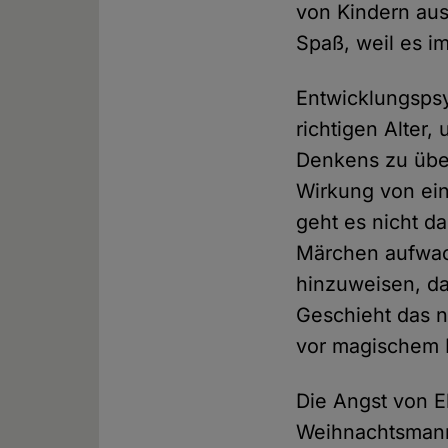
von Kindern au
Spaß, weil es i
Entwicklungspsy
richtigen Alter
Denkens zu üb
Wirkung von ei
geht es nicht da
Märchen aufwach
hinzuweisen, da
Geschieht das n
vor magischem D
Die Angst von E
Weihnachtsmann 