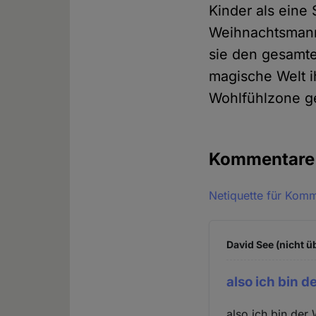
Kinder als eine
Weihnachtsmann 
sie den gesamten
magische Welt i
Wohlfühlzone g
Kommentar
Netiquette für Kom
David See (nicht ü
also ich bin d
also ich bin der