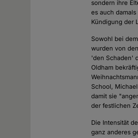
sondern ihre El
es auch damals 
Kündigung der L
Sowohl bei dem 
wurden von den
'den Schaden' d
Oldham bekräfti
Weihnachtsmann
School, Michael
damit sie "ange
der festlichen Z
Die Intensität 
ganz anderes ge