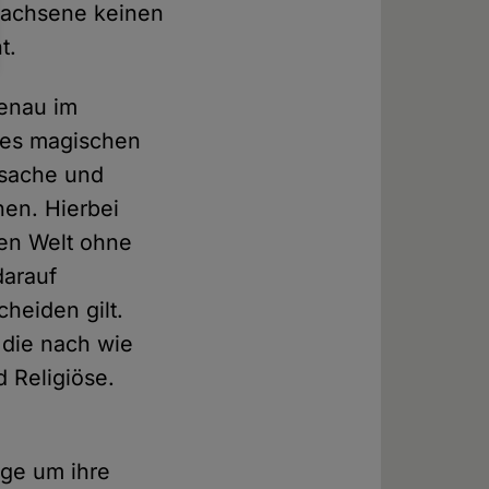
wachsene keinen
t.
genau im
 des magischen
sache und
en. Hierbei
len Welt ohne
darauf
heiden gilt.
 die nach wie
 Religiöse.
rge um ihre