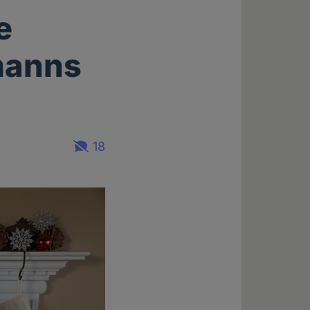
e
manns
18