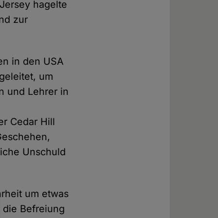
 Jersey hagelte
nd zur
len in den USA
eleitet, um
n und Lehrer in
r Cedar Hill
 Geschehen,
liche Unschuld
hrheit um etwas
 die Befreiung