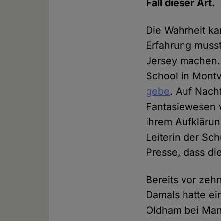
Fall dieser Art.
Die Wahrheit ka
Erfahrung muss
Jersey machen. D
School in Montvi
gebe
. Auf Nach
Fantasiewesen w
ihrem Aufkläru
Leiterin der Sc
Presse, dass die
Bereits vor zeh
Damals hatte ei
Oldham bei Manc