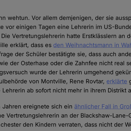
nn wehtun. Vor allem demjenigen, der sie aussp
te vor einigen Tagen eine Lehrerin im US-Bund
ie Vertretungslehrerin hatte Erstklässlern an d
lle erklärt, dass es
den Weihnachtsmann in Wahr
frage der Schüler bestätigte sie, dass auch and
ie der Osterhase oder die Zahnfee nicht real s
ngsversuch wurde der Lehrerin umgehend gekün
hulbehörde von Montville, Rene Rovtar,
erklärte
g
 Lehrerin ab sofort nicht mehr in ihrem Distrikt
n Jahren ereignete sich ein
ähnlicher Fall in Gr
ne Vertretungslehrerin an der Blackshaw-Lane-
hester den Kindern verraten, dass nicht der 