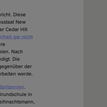
richt. Diese
esstaat New
er Cedar Hill
heit gar nicht
ere
eien. Nach
digt. Die
egenüber der
 arbeiten werde.
oßbritannien
.
Grundschule in
Weihnachtsmann,