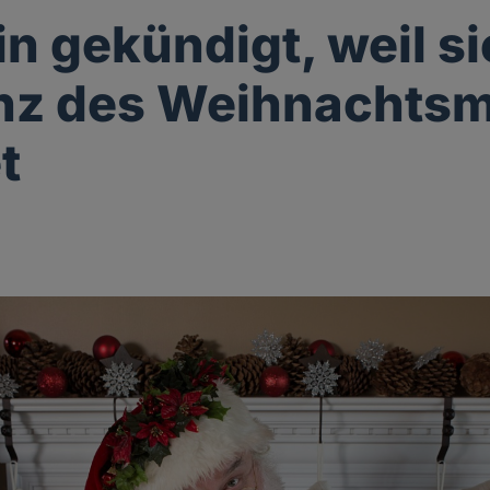
in gekündigt, weil si
enz des Weihnachts
t
g