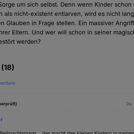
 Sorge um sich selbst. Denn wenn Kinder schon
als nicht-existent entlarven, wird es nicht lang
 Glauben in Frage stellen. Ein massiver Angriff
hrer Eltern. Und wer will schon in seiner magis
estört werden?
e
(18)
mentare
berprüft)
Do.
er
 Weihnachtsmann... das macht den kleinen Kindern in meine