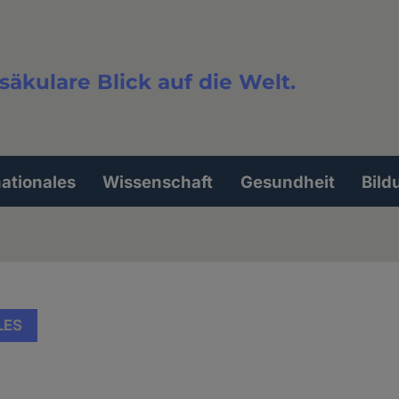
säkulare Blick auf die Welt.
extsuche
nationales
Wissenschaft
Gesundheit
Bild
LES