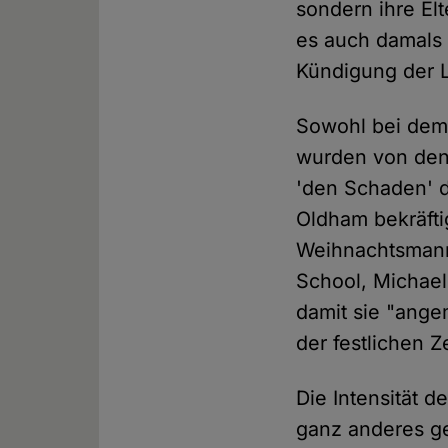
sondern ihre El
es auch damals 
Kündigung der L
Sowohl bei dem 
wurden von den
'den Schaden' d
Oldham bekräfti
Weihnachtsmann
School, Michael
damit sie "ange
der festlichen Z
Die Intensität 
ganz anderes ge