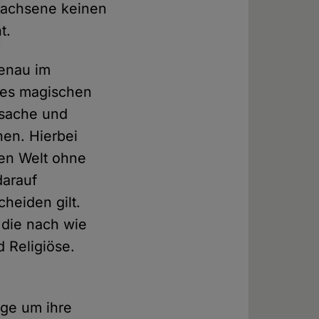
wachsene keinen
t.
genau im
 des magischen
sache und
en. Hierbei
len Welt ohne
darauf
heiden gilt.
 die nach wie
 Religiöse.
rge um ihre