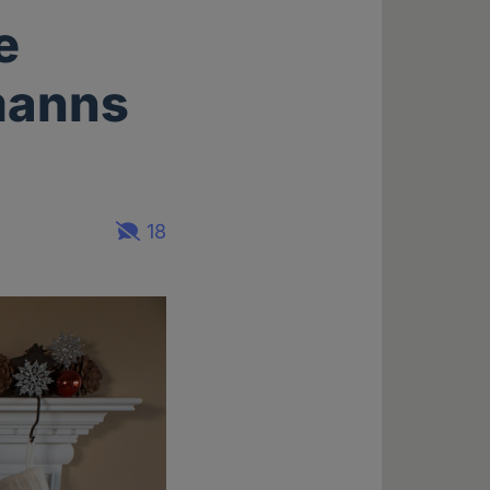
e
manns
18