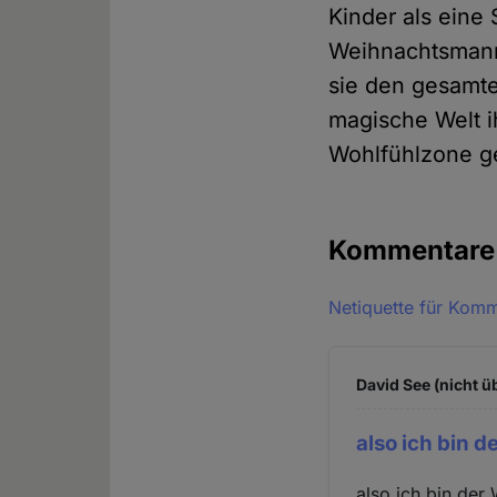
Kinder als eine
Weihnachtsmann 
sie den gesamten
magische Welt i
Wohlfühlzone g
Kommentar
Netiquette für Kom
David See (nicht ü
also ich bin d
also ich bin der