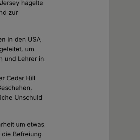
 Jersey hagelte
nd zur
len in den USA
eleitet, um
n und Lehrer in
r Cedar Hill
 Geschehen,
liche Unschuld
hrheit um etwas
 die Befreiung