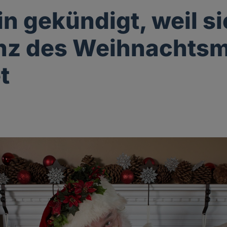
in gekündigt, weil si
enz des Weihnachts
t
g