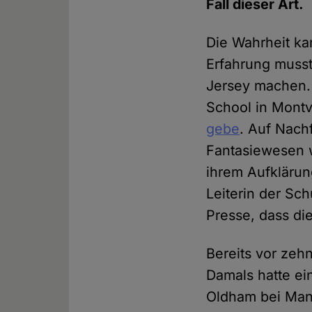
Fall dieser Art.
Die Wahrheit ka
Erfahrung muss
Jersey machen. D
School in Montvi
gebe
. Auf Nach
Fantasiewesen w
ihrem Aufkläru
Leiterin der Sc
Presse, dass die
Bereits vor zeh
Damals hatte ei
Oldham bei Manc