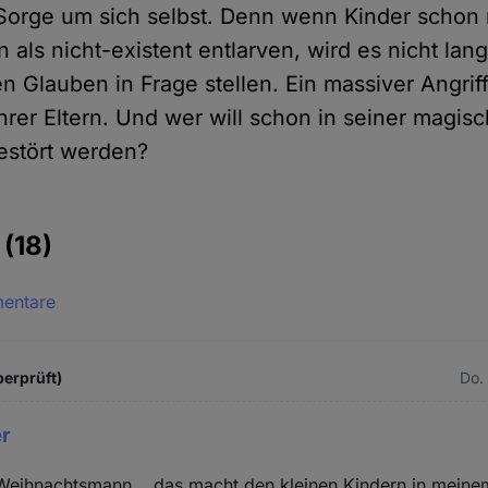
 Sorge um sich selbst. Denn wenn Kinder schon
als nicht-existent entlarven, wird es nicht lang
 Glauben in Frage stellen. Ein massiver Angriff
hrer Eltern. Und wer will schon in seiner magis
estört werden?
e
(18)
mentare
berprüft)
Do.
er
 Weihnachtsmann... das macht den kleinen Kindern in meine