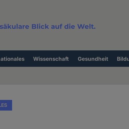
säkulare Blick auf die Welt.
extsuche
nationales
Wissenschaft
Gesundheit
Bild
LES