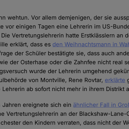
nn wehtun. Vor allem demjenigen, der sie aussp
te vor einigen Tagen eine Lehrerin im US-Bund
ie Vertretungslehrerin hatte Erstklässlern an d
lle erklärt, dass es
den Weihnachtsmann in Wahr
frage der Schüler bestätigte sie, dass auch and
ie der Osterhase oder die Zahnfee nicht real s
ngsversuch wurde der Lehrerin umgehend gekün
hulbehörde von Montville, Rene Rovtar,
erklärte
g
 Lehrerin ab sofort nicht mehr in ihrem Distrikt
n Jahren ereignete sich ein
ähnlicher Fall in Gr
ne Vertretungslehrerin an der Blackshaw-Lane-
hester den Kindern verraten, dass nicht der 