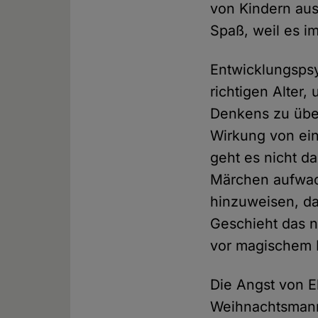
von Kindern au
Spaß, weil es i
Entwicklungspsy
richtigen Alter
Denkens zu üb
Wirkung von ei
geht es nicht da
Märchen aufwach
hinzuweisen, da
Geschieht das n
vor magischem D
Die Angst von E
Weihnachtsmann 