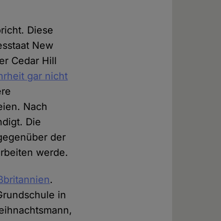
richt. Diese
esstaat New
er Cedar Hill
heit gar nicht
ere
eien. Nach
digt. Die
egenüber der
 arbeiten werde.
oßbritannien
.
Grundschule in
Weihnachtsmann,