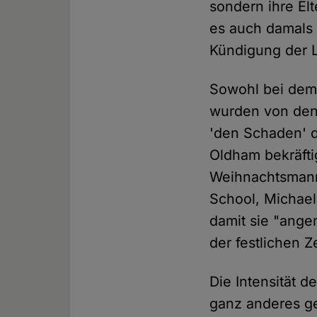
sondern ihre El
es auch damals 
Kündigung der L
Sowohl bei dem 
wurden von den
'den Schaden' d
Oldham bekräfti
Weihnachtsmann
School, Michael
damit sie "ange
der festlichen Z
Die Intensität 
ganz anderes ge