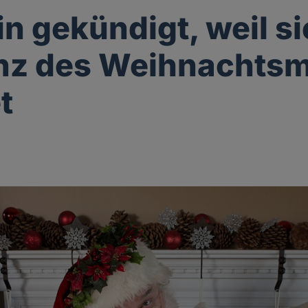
in gekündigt, weil si
enz des Weihnachts
t
g