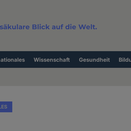
säkulare Blick auf die Welt.
extsuche
nationales
Wissenschaft
Gesundheit
Bild
LES