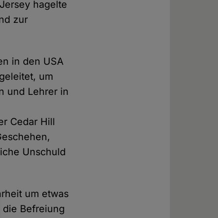
 Jersey hagelte
nd zur
len in den USA
eleitet, um
n und Lehrer in
r Cedar Hill
 Geschehen,
liche Unschuld
hrheit um etwas
 die Befreiung