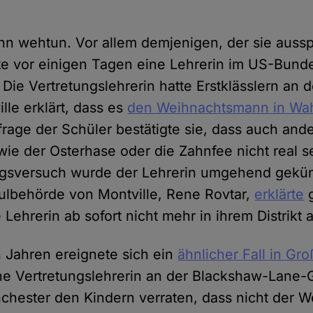
nn wehtun. Vor allem demjenigen, der sie aussp
te vor einigen Tagen eine Lehrerin im US-Bund
ie Vertretungslehrerin hatte Erstklässlern an d
lle erklärt, dass es
den Weihnachtsmann in Wahr
frage der Schüler bestätigte sie, dass auch and
ie der Osterhase oder die Zahnfee nicht real s
ngsversuch wurde der Lehrerin umgehend gekün
hulbehörde von Montville, Rene Rovtar,
erklärte
g
 Lehrerin ab sofort nicht mehr in ihrem Distrikt
n Jahren ereignete sich ein
ähnlicher Fall in Gr
ne Vertretungslehrerin an der Blackshaw-Lane-
hester den Kindern verraten, dass nicht der 