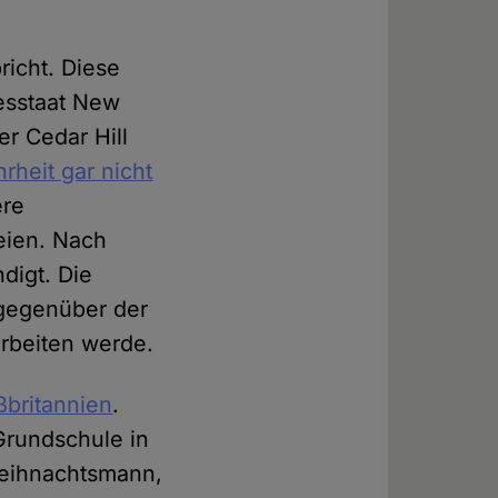
richt. Diese
esstaat New
er Cedar Hill
heit gar nicht
ere
eien. Nach
digt. Die
egenüber der
 arbeiten werde.
oßbritannien
.
Grundschule in
Weihnachtsmann,