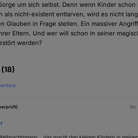
 Sorge um sich selbst. Denn wenn Kinder schon
als nicht-existent entlarven, wird es nicht lang
 Glauben in Frage stellen. Ein massiver Angriff
hrer Eltern. Und wer will schon in seiner magis
estört werden?
e
(18)
mentare
berprüft)
Do.
er
 Weihnachtsmann... das macht den kleinen Kindern in meine