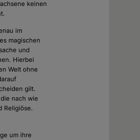
wachsene keinen
t.
genau im
 des magischen
sache und
en. Hierbei
len Welt ohne
darauf
heiden gilt.
 die nach wie
 Religiöse.
rge um ihre