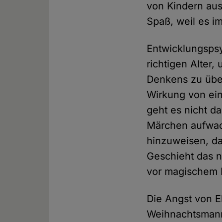
von Kindern au
Spaß, weil es i
Entwicklungspsy
richtigen Alter
Denkens zu üb
Wirkung von ei
geht es nicht da
Märchen aufwach
hinzuweisen, da
Geschieht das n
vor magischem D
Die Angst von E
Weihnachtsmann 