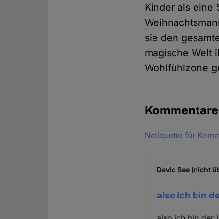
Kinder als eine
Weihnachtsmann 
sie den gesamten
magische Welt i
Wohlfühlzone g
Kommentar
Netiquette für Kom
David See (nicht ü
also ich bin d
also ich bin der