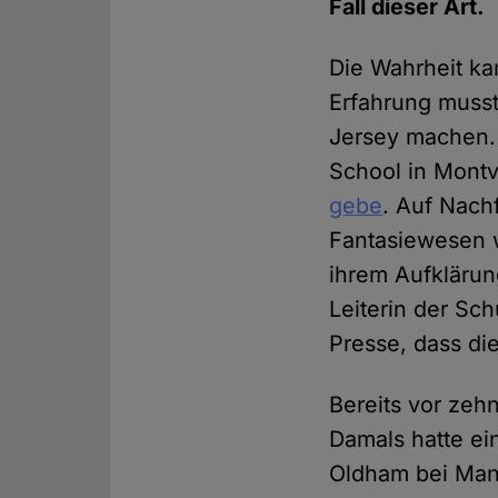
Fall dieser Art.
Die Wahrheit ka
Erfahrung muss
Jersey machen. D
School in Montvi
gebe
. Auf Nach
Fantasiewesen w
ihrem Aufkläru
Leiterin der Sc
Presse, dass die
Bereits vor zeh
Damals hatte ei
Oldham bei Manc