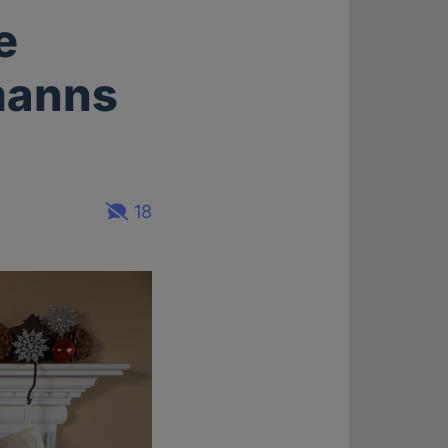
e
manns
18