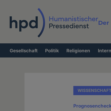
Direkt
zum
Inhalt
Der 
Vollt
Gesellschaft
Politik
Religionen
Inter
Hauptnavigation
WISSENSCHAF
Prognosencheck